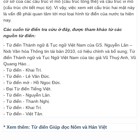
cơ sở của các cấu trúc vĩ mô (cấu trúc tổng thể) và cấu trúc vi mô
(cấu trúc chi tiết mục từ). Vì vậy, việc xem xét cấu trúc hai mặt này
là vấn đề phải quan tâm tới mọi loại hình từ điển của nước ta hiện
nay.
Các cuốn từ điển tra cứu ở đây, được tham khảo từ các
nguồn từ điển:
- Từ điển Thành ngữ & Tục ngữ Việt Nam của GS. Nguyễn Lân –
Nxb Văn hóa Thông tin tái bản 2010, có hiệu chỉnh và bổ sung; Từ
điển Thành ngữ và Tục Ngữ Việt Nam của tác giả Vũ Thuý Anh, Vũ
Quang Hào…
- Từ điển - Khai Trí.
- Từ điển - Lê Văn Đức.
- Từ điển mở - Hồ Ngọc Đức.
- Đại Từ điển Tiếng Việt.
- Từ điển - Nguyễn Lân.
- Từ điển - Thanh Nghị.
- Từ điển - Khai Trí.
- Từ điển - Việt Tân.
* Xem thêm:
Từ điển Giúp đọc Nôm và Hán Việt