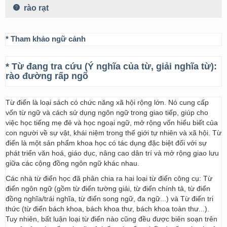
rào rạt
* Tham khảo ngữ cảnh
* Từ đang tra cứu (Ý nghĩa của từ, giải nghĩa từ):
rào đường rấp ngõ
Từ điển là loại sách có chức năng xã hội rộng lớn. Nó cung cấp
vốn từ ngữ và cách sử dụng ngôn ngữ trong giao tiếp, giúp cho
việc học tiếng mẹ đẻ và học ngoại ngữ, mở rộng vốn hiểu biết của
con người về sự vật, khái niệm trong thế giới tự nhiên và xã hội. Từ
điển là một sản phẩm khoa học có tác dụng đặc biệt đối với sự
phát triển văn hoá, giáo dục, nâng cao dân trí và mở rộng giao lưu
giữa các cộng đồng ngôn ngữ khác nhau.
Các nhà từ điển học đã phân chia ra hai loại từ điển công cụ: Từ
điển ngôn ngữ (gồm từ điển tường giải, từ điển chính tả, từ điển
đồng nghĩa/trái nghĩa, từ điển song ngữ, đa ngữ...) và Từ điển tri
thức (từ điển bách khoa, bách khoa thư, bách khoa toàn thư...).
Tuy nhiên, bất luận loại từ điển nào cũng đều được biên soạn trên