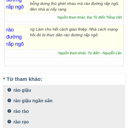
bỗng dưng thù ghét nhau mà rào đường rấp ngõ,
rấp ngõ
đèn nhà ai nấy rạng.
Nguồn tham khảo: Đại Từ điển Tiếng Việt
rào
ng
Làm cho hết cách giao thiệp:
Nhà cách mạng
hồi đó bị thực dân rào đường rấp ngõ.
đường
rấp ngõ
Nguồn tham khảo: Từ điển - Nguyễn Lân
* Từ tham khảo:
rào giậu
rào giậu ngăn sân
rào rào
rào rạo