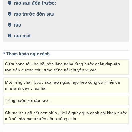
rào sau đón trước:
rào trước đón sau
rảo
rảo mắt
* Tham khảo ngữ cảnh
Giữa bóng tối , họ hồi hộp lắng nghe từng bước chân đạp
rào
rạo
trên đường cát , từng tiếng nói chuyện xì xào.
Một tiếng chân bước
rào rạo
ngoài ngõ hẹp cũng đủ khiến cả
nhà lạnh gáy vì sợ hãi.
Tiếng nước xối
rào rạo
.
Chừng như đã hết cơn nhìn , Út Lệ quay qua cạnh cái khạp nước
mà xối
rào rạo
từ trên đầu xuống chân.