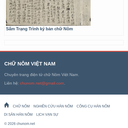
Sấm Trạng Trình ký bản chữ Nôm
CHỮ NÔM VIỆT NAM
Chuyên trang điện tử chữ Nôm Việt Nam.
Liên hệ:
chunom.net@gmail.com
.
CHỮ NÔM
NGHIÊN CỨU HÁN NÔM
CÔNG CỤ HÁN NÔM
DI SẢN HÁN NÔM
LỊCH VẠN SỰ
© 2026 chunom.net