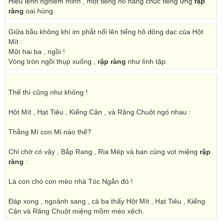
Hiệu lệnh nghiêm minh , một tiếng hô hàng chục tiếng ứng
rập
ràng
oai hùng.
Giữa bầu không khí im phắt nổi lên tiếng hô dõng dạc của Hột
Mít :
Một hai ba , ngồi !
Vòng tròn ngồi thụp xuống ,
rập ràng
như lính tập.
Thế thì cũng như không !
Hột Mít , Hạt Tiêu , Kiếng Cận , và Răng Chuột ngó nhau :
Thằng Mí con Mi nào thế?
Chỉ chờ có vậy , Bắp Rang , Ria Mép và bạn cùng vọt miệng
rập
ràng
:
Là con chó con mèo nhà Tóc Ngắn đó !
Ðáp xong , ngoảnh sang , cả ba thấy Hột Mít , Hạt Tiêu , Kiếng
Cận và Răng Chuột miệng mồm méo xệch.