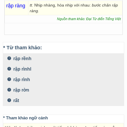
rập ràng
tt.
Nhịp nhàng, hòa nhịp với nhau:
bước
chân rập
ràng.
Nguồn tham khảo: Đại Từ điển Tiếng Việt
* Từ tham khảo:
rập rềnh
rập rìnhl
rập rình
rập rờn
rất
* Tham khảo ngữ cảnh