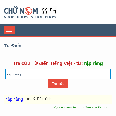
Chữ Nôm
Toggle
navigation
Từ Điển
Tra cứu Từ điển Tiếng Việt - từ:
rập ràng
rập ràng
trt. X. Rập-rình.
Nguồn tham khảo: Từ điển - Lê Văn Đức