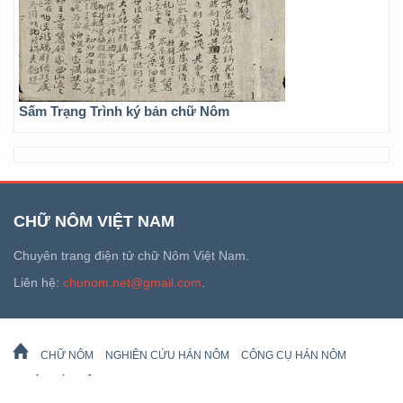
Sấm Trạng Trình ký bản chữ Nôm
CHỮ NÔM VIỆT NAM
Chuyên trang điện tử chữ Nôm Việt Nam.
Liên hệ:
chunom.net@gmail.com
.
CHỮ NÔM
NGHIÊN CỨU HÁN NÔM
CÔNG CỤ HÁN NÔM
DI SẢN HÁN NÔM
LỊCH VẠN SỰ