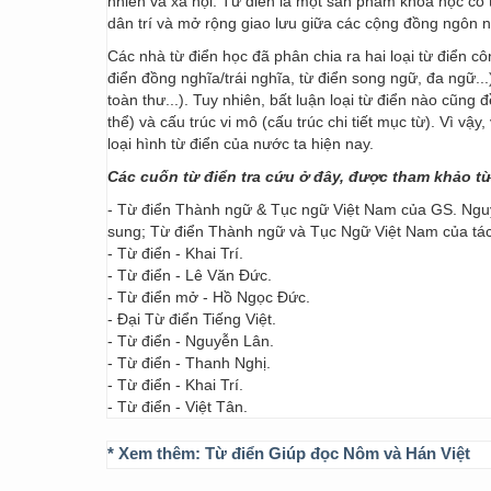
nhiên và xã hội. Từ điển là một sản phẩm khoa học có t
dân trí và mở rộng giao lưu giữa các cộng đồng ngôn 
Các nhà từ điển học đã phân chia ra hai loại từ điển cô
điển đồng nghĩa/trái nghĩa, từ điển song ngữ, đa ngữ...
toàn thư...). Tuy nhiên, bất luận loại từ điển nào cũng
thể) và cấu trúc vi mô (cấu trúc chi tiết mục từ). Vì vậ
loại hình từ điển của nước ta hiện nay.
Các cuốn từ điển tra cứu ở đây, được tham khảo t
- Từ điển Thành ngữ & Tục ngữ Việt Nam của GS. Nguy
sung; Từ điển Thành ngữ và Tục Ngữ Việt Nam của t
- Từ điển - Khai Trí.
- Từ điển - Lê Văn Đức.
- Từ điển mở - Hồ Ngọc Đức.
- Đại Từ điển Tiếng Việt.
- Từ điển - Nguyễn Lân.
- Từ điển - Thanh Nghị.
- Từ điển - Khai Trí.
- Từ điển - Việt Tân.
* Xem thêm:
Từ điển Giúp đọc Nôm và Hán Việt