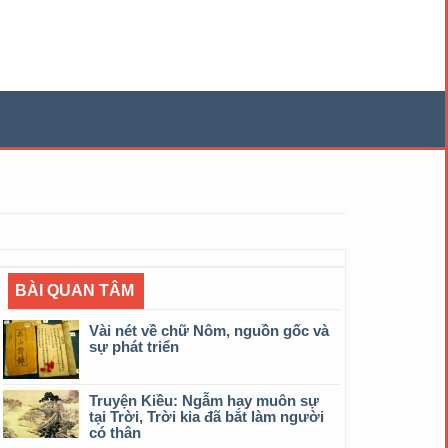
BÀI QUAN TÂM
Vài nét về chữ Nôm, nguồn gốc và
sự phát triển
Truyện Kiều: Ngẫm hay muôn sự
tại Trời, Trời kia đã bắt làm người
có thân