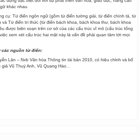
ác dụng đặc biệt đối với sự phát triển văn hoá, giáo dục, nâng cao
ngữ khác nhau.
ng cụ: Từ điển ngôn ngữ (gồm từ điển tường giải, từ điển chính tả, từ
) và Từ điển tri thức (từ điển bách khoa, bách khoa thư, bách khoa
 đều được biên soạn trên cơ sở của các cấu trúc vĩ mô (cấu trúc tổng
y, việc xem xét cấu trúc hai mặt này là vấn đề phải quan tâm tới mọi
ừ các nguồn từ điển:
ễn Lân – Nxb Văn hóa Thông tin tái bản 2010, có hiệu chỉnh và bổ
ác giả Vũ Thuý Anh, Vũ Quang Hào…