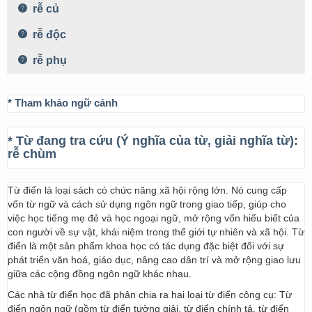
rễ củ
rễ độc
rễ phụ
* Tham khảo ngữ cảnh
* Từ đang tra cứu (Ý nghĩa của từ, giải nghĩa từ):
rễ chùm
Từ điển là loại sách có chức năng xã hội rộng lớn. Nó cung cấp
vốn từ ngữ và cách sử dụng ngôn ngữ trong giao tiếp, giúp cho
việc học tiếng mẹ đẻ và học ngoại ngữ, mở rộng vốn hiểu biết của
con người về sự vật, khái niệm trong thế giới tự nhiên và xã hội. Từ
điển là một sản phẩm khoa học có tác dụng đặc biệt đối với sự
phát triển văn hoá, giáo dục, nâng cao dân trí và mở rộng giao lưu
giữa các cộng đồng ngôn ngữ khác nhau.
Các nhà từ điển học đã phân chia ra hai loại từ điển công cụ: Từ
điển ngôn ngữ (gồm từ điển tường giải, từ điển chính tả, từ điển