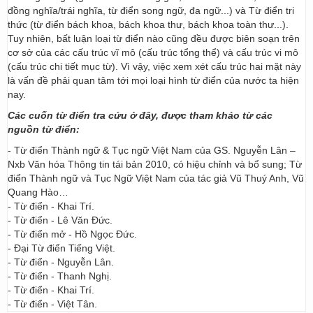
đồng nghĩa/trái nghĩa, từ điển song ngữ, đa ngữ...) và Từ điển tri
thức (từ điển bách khoa, bách khoa thư, bách khoa toàn thư...).
Tuy nhiên, bất luận loại từ điển nào cũng đều được biên soạn trên
cơ sở của các cấu trúc vĩ mô (cấu trúc tổng thể) và cấu trúc vi mô
(cấu trúc chi tiết mục từ). Vì vậy, việc xem xét cấu trúc hai mặt này
là vấn đề phải quan tâm tới mọi loại hình từ điển của nước ta hiện
nay.
Các cuốn từ điển tra cứu ở đây, được tham khảo từ các
nguồn từ điển:
- Từ điển Thành ngữ & Tục ngữ Việt Nam của GS. Nguyễn Lân –
Nxb Văn hóa Thông tin tái bản 2010, có hiệu chỉnh và bổ sung; Từ
điển Thành ngữ và Tục Ngữ Việt Nam của tác giả Vũ Thuý Anh, Vũ
Quang Hào…
- Từ điển - Khai Trí.
- Từ điển - Lê Văn Đức.
- Từ điển mở - Hồ Ngọc Đức.
- Đại Từ điển Tiếng Việt.
- Từ điển - Nguyễn Lân.
- Từ điển - Thanh Nghị.
- Từ điển - Khai Trí.
- Từ điển - Việt Tân.