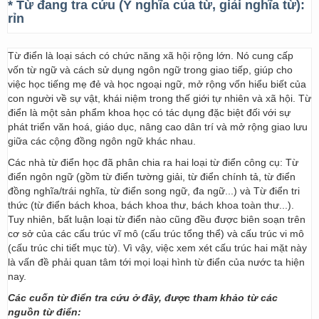
* Từ đang tra cứu (Ý nghĩa của từ, giải nghĩa từ):
rỉn
Từ điển là loại sách có chức năng xã hội rộng lớn. Nó cung cấp
vốn từ ngữ và cách sử dụng ngôn ngữ trong giao tiếp, giúp cho
việc học tiếng mẹ đẻ và học ngoại ngữ, mở rộng vốn hiểu biết của
con người về sự vật, khái niệm trong thế giới tự nhiên và xã hội. Từ
điển là một sản phẩm khoa học có tác dụng đặc biệt đối với sự
phát triển văn hoá, giáo dục, nâng cao dân trí và mở rộng giao lưu
giữa các cộng đồng ngôn ngữ khác nhau.
Các nhà từ điển học đã phân chia ra hai loại từ điển công cụ: Từ
điển ngôn ngữ (gồm từ điển tường giải, từ điển chính tả, từ điển
đồng nghĩa/trái nghĩa, từ điển song ngữ, đa ngữ...) và Từ điển tri
thức (từ điển bách khoa, bách khoa thư, bách khoa toàn thư...).
Tuy nhiên, bất luận loại từ điển nào cũng đều được biên soạn trên
cơ sở của các cấu trúc vĩ mô (cấu trúc tổng thể) và cấu trúc vi mô
(cấu trúc chi tiết mục từ). Vì vậy, việc xem xét cấu trúc hai mặt này
là vấn đề phải quan tâm tới mọi loại hình từ điển của nước ta hiện
nay.
Các cuốn từ điển tra cứu ở đây, được tham khảo từ các
nguồn từ điển: