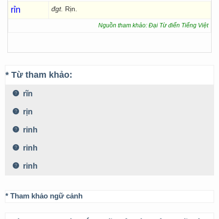
rỉn
đgt.
Rịn.
Nguồn tham khảo: Đại Từ điển Tiếng Việt
* Từ tham khảo:
rĩn
rịn
rinh
rinh
rinh
* Tham khảo ngữ cảnh