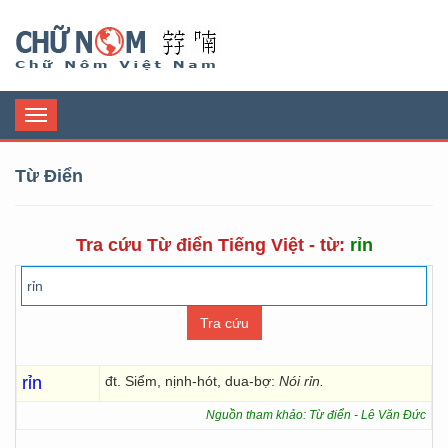
Chữ Nôm
Toggle
navigation
Từ Điển
Tra cứu Từ điển Tiếng Việt - từ:
rỉn
rỉn
đt. Siểm, nịnh-hót, dua-bợ:
Nói rỉn.
Nguồn tham khảo: Từ điển - Lê Văn Đức