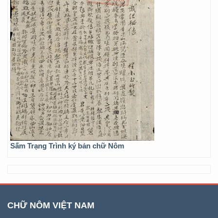
Sấm Trạng Trình ký bản chữ Nôm
CHỮ NÔM VIỆT NAM