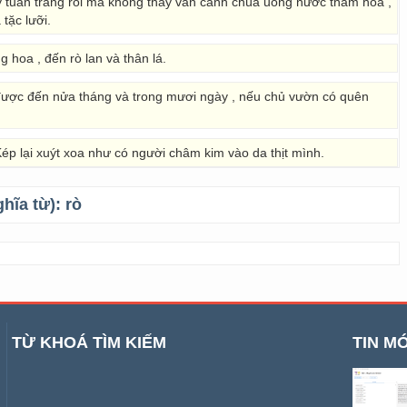
 tuần trăng rồi mà không thấy vãn cảnh chùa uống nước thăm hoa ,
tặc lưỡi.
g hoa , đến rò lan và thân lá.
được đến nửa tháng và trong mươi ngày , nếu chủ vườn có quên
Kép lại xuýt xoa như có người châm kim vào da thịt mình.
ghĩa từ):
rò
TỪ KHOÁ TÌM KIẾM
TIN MỚ