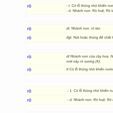
rò
- t. Có lỗ thủng nhỏ khiến nướ
- d. Nhánh non: Rò huệ; Rò l
rò
dt.
Nhánh non:
rò
lan.
rò
đgt.
Nứt hoặc thủng để chất l
rò
dt
Nhánh non của cây hoa:
Nh
mới nảy rò sương (K).
rò
tt
Có lỗ thủng nhỏ khiến nước, 
rò
.- 1. Có lỗ thủng nhỏ khiến n
rò
.-
d.
Nhánh non:
Rò huệ;
Rò