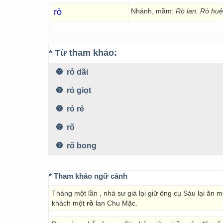
rò
Nhánh, mầm:
Rò lan. Rò huệ.
* Từ tham khảo:
rỏ dãi
rỏ giọt
rỏ rẻ
rõ
rõ bong
* Tham khảo ngữ cảnh
Tháng một lần , nhà sư già lại giữ ông cụ Sáu lại ăn 
khách một
rò
lan Chu Mặc.