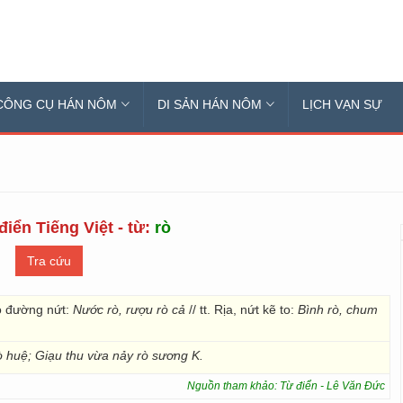
CÔNG CỤ HÁN NÔM
DI SẢN HÁN NÔM
LỊCH VẠN SỰ
điển Tiếng Việt - từ:
rò
heo đường nứt:
Nước rò, rượu rò cả
// tt. Rịa, nứt kẽ to:
Bình rò, chum
ò huệ; Giạu thu vừa nảy rò sương K.
Nguồn tham khảo: Từ điển - Lê Văn Đức