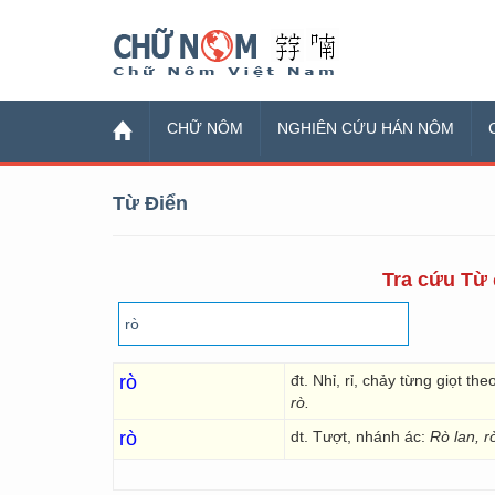
Chữ Nôm
CHỮ NÔM
NGHIÊN CỨU HÁN NÔM
Từ Điển
Tra cứu Từ 
rò
đt. Nhỉ, rỉ, chảy từng giọt t
rò.
rò
dt. Tượt, nhánh ác:
Rò lan, r