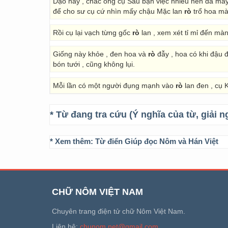
Dạo này , chắc ông cụ Sáu bận việc nhiều nên đã mấy
để cho sư cụ cứ nhìn mấy chậu Mặc lan
rò
trổ hoa mà 
Rồi cụ lại vạch từng gốc
rò
lan , xem xét tỉ mỉ đến màn
Giống này khỏe , đen hoa và
rò
đẫy , hoa có khi đậu 
bón tưới , cũng không lụi.
Mỗi lần có một người đụng mạnh vào
rò
lan đen , cụ 
* Từ đang tra cứu (Ý nghĩa của từ, giải n
* Xem thêm:
Từ điển Giúp đọc Nôm và Hán Việt
CHỮ NÔM VIỆT NAM
Chuyên trang điện tử chữ Nôm Việt Nam.
Liên hệ:
chunom.net@gmail.com
.