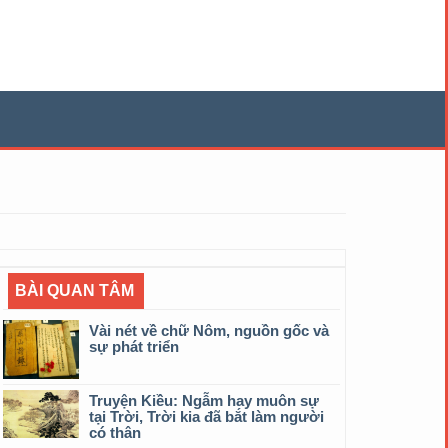
BÀI QUAN TÂM
Vài nét về chữ Nôm, nguồn gốc và
sự phát triển
Truyện Kiều: Ngẫm hay muôn sự
tại Trời, Trời kia đã bắt làm người
có thân