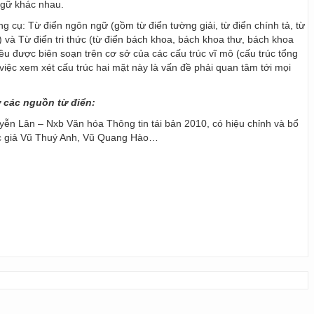
ngữ khác nhau.
ng cụ: Từ điển ngôn ngữ (gồm từ điển tường giải, từ điển chính tả, từ
) và Từ điển tri thức (từ điển bách khoa, bách khoa thư, bách khoa
 đều được biên soạn trên cơ sở của các cấu trúc vĩ mô (cấu trúc tổng
y, việc xem xét cấu trúc hai mặt này là vấn đề phải quan tâm tới mọi
ừ các nguồn từ điển:
ễn Lân – Nxb Văn hóa Thông tin tái bản 2010, có hiệu chỉnh và bổ
ác giả Vũ Thuý Anh, Vũ Quang Hào…