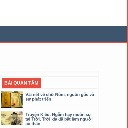
BÀI QUAN TÂM
Vài nét về chữ Nôm, nguồn gốc và
sự phát triển
Truyện Kiều: Ngẫm hay muôn sự
tại Trời, Trời kia đã bắt làm người
có thân