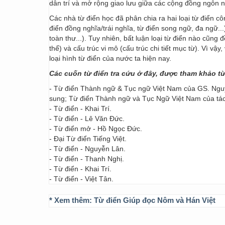
dân trí và mở rộng giao lưu giữa các cộng đồng ngôn 
Các nhà từ điển học đã phân chia ra hai loại từ điển cô
điển đồng nghĩa/trái nghĩa, từ điển song ngữ, đa ngữ...
toàn thư...). Tuy nhiên, bất luận loại từ điển nào cũng
thể) và cấu trúc vi mô (cấu trúc chi tiết mục từ). Vì vậ
loại hình từ điển của nước ta hiện nay.
Các cuốn từ điển tra cứu ở đây, được tham khảo t
- Từ điển Thành ngữ & Tục ngữ Việt Nam của GS. Nguy
sung; Từ điển Thành ngữ và Tục Ngữ Việt Nam của t
- Từ điển - Khai Trí.
- Từ điển - Lê Văn Đức.
- Từ điển mở - Hồ Ngọc Đức.
- Đại Từ điển Tiếng Việt.
- Từ điển - Nguyễn Lân.
- Từ điển - Thanh Nghị.
- Từ điển - Khai Trí.
- Từ điển - Việt Tân.
* Xem thêm:
Từ điển Giúp đọc Nôm và Hán Việt