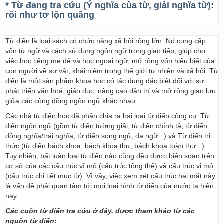
* Từ đang tra cứu (Ý nghĩa của từ, giải nghĩa từ):
rối như tơ lộn quầng
Từ điển là loại sách có chức năng xã hội rộng lớn. Nó cung cấp
vốn từ ngữ và cách sử dụng ngôn ngữ trong giao tiếp, giúp cho
việc học tiếng mẹ đẻ và học ngoại ngữ, mở rộng vốn hiểu biết của
con người về sự vật, khái niệm trong thế giới tự nhiên và xã hội. Từ
điển là một sản phẩm khoa học có tác dụng đặc biệt đối với sự
phát triển văn hoá, giáo dục, nâng cao dân trí và mở rộng giao lưu
giữa các cộng đồng ngôn ngữ khác nhau.
Các nhà từ điển học đã phân chia ra hai loại từ điển công cụ: Từ
điển ngôn ngữ (gồm từ điển tường giải, từ điển chính tả, từ điển
đồng nghĩa/trái nghĩa, từ điển song ngữ, đa ngữ...) và Từ điển tri
thức (từ điển bách khoa, bách khoa thư, bách khoa toàn thư...).
Tuy nhiên, bất luận loại từ điển nào cũng đều được biên soạn trên
cơ sở của các cấu trúc vĩ mô (cấu trúc tổng thể) và cấu trúc vi mô
(cấu trúc chi tiết mục từ). Vì vậy, việc xem xét cấu trúc hai mặt này
là vấn đề phải quan tâm tới mọi loại hình từ điển của nước ta hiện
nay.
Các cuốn từ điển tra cứu ở đây, được tham khảo từ các
nguồn từ điển: