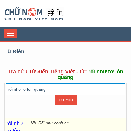
Chữ Nôm
Toggle
navigation
Từ Điển
Tra cứu Từ điển Tiếng Việt - từ:
rối như tơ lộn
quầng
rối như
Nh. Rối như canh hẹ.
tơ lộn