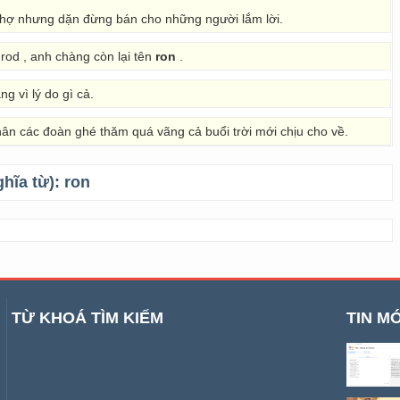
chợ nhưng dặn đừng bán cho những người lắm lời.
rod , anh chàng còn lại tên
ron
.
g vì lý do gì cả.
ân các đoàn ghé thăm quá vãng cả buổi trời mới chịu cho về.
ghĩa từ):
ron
TỪ KHOÁ TÌM KIẾM
TIN MỚ