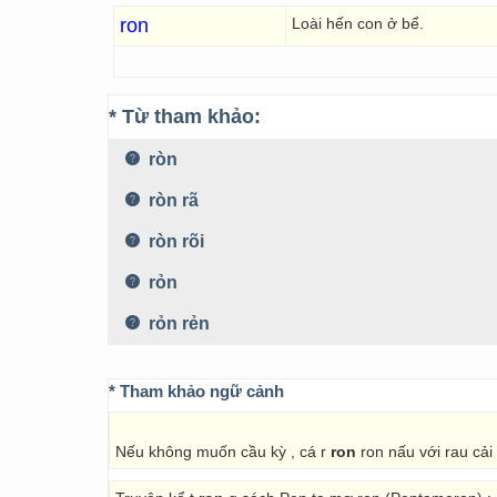
ron
Loài hến con ở bể.
* Từ tham khảo:
ròn
ròn rã
ròn rõi
rỏn
rỏn rẻn
* Tham khảo ngữ cảnh
Nếu không muốn cầu kỳ , cá r
ron
ron nấu với rau cải