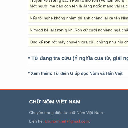
Truyện kể t
ron
g sách Pen ta mơ ron (Pentameron) :
Một người mẹ bảo con tên là Jăng ngốc mang vải ra 
Nếu tôi nghe không nhầm thì anh chàng lái xe tên Nim
Nimrod bẻ lái t
ron
g khi Ron cứ cười nghiêng ngả chẳn
Ông kể
ron
rót mấy chuyện xưa cũ , chừng như níu ch
* Từ đang tra cứu (Ý nghĩa của từ, giải n
* Xem thêm:
Từ điển Giúp đọc Nôm và Hán Việt
CHỮ NÔM VIỆT NAM
Chuyên trang điện tử chữ Nôm Việt Nam.
Liên hệ:
chunom.net@gmail.com
.