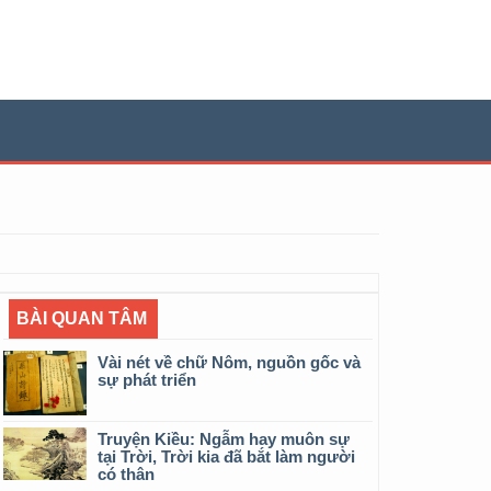
BÀI QUAN TÂM
Vài nét về chữ Nôm, nguồn gốc và
sự phát triển
Truyện Kiều: Ngẫm hay muôn sự
tại Trời, Trời kia đã bắt làm người
có thân