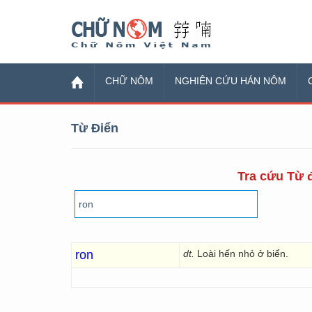
Chữ Nôm
CHỮ NÔM
NGHIÊN CỨU HÁN NÔM
Từ Điển
Tra cứu Từ đ
ron
dt.
Loài hến nhỏ ở biển.