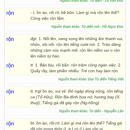
Nguồn tham khảo: Từ điển - Lê Văn Đức
rộn
- t. ồn ào, rối rít, bề bộn: Làm gì mà rộn lên thế?
Công việc rộn lắm.
Nguồn tham khảo: Từ điển mở - Hồ Ngọc Đức
rộn
đgt.
1. Nổi lên, vang vọng lên những âm thanh vui,
nhộn, sôi nổi:
rộn lên tiếng cười nói.
2. Trào dâng
những cảm xúc mạnh mẽ:
rộn lên niềm vui
o
rộn
lên niềm tự hào.
rộn
tt
. 1. Bận bịu, rối bấn:
rộn trăm công ngàn việc.
2.
Quấy rầy, làm phiền nhiễu:
Trẻ con hay làm rộn.
Nguồn tham khảo: Đại Từ điển Tiếng Việt
rộn
tt, trgt
ồn ào, vui vẻ:
Đỏ ngập dòng sông, rộn tiếng
ca (Tố-hữu); Rộn Ba-đình hoa nở, hương bay (X-
thuỷ); Tiếng gà đã gáy rộn (Ng-hồng).
Nguồn tham khảo: Từ điển - Nguyễn Lân
rộn
bt. ồn-ào, rối-rít:
Làm gì mà rộn lên thế? Tiếng gà
đã rộn trong thôn
(L.tr.Lư) //
Làm rộn ai.