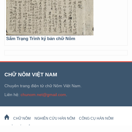
Sấm Trạng Trình ký bản chữ Nôm
CHỮ NÔM VIỆT NAM
Chuyên trang điện tử chữ Nôm Việt Nam.
Liên hệ:
chunom.net@gmail.com
.
CHỮ NÔM
NGHIÊN CỨU HÁN NÔM
CÔNG CỤ HÁN NÔM
DI SẢN HÁN NÔM
LỊCH VẠN SỰ