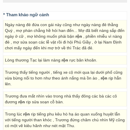
* Tham khảo ngữ cảnh
Ngày nàng đẻ đứa con gái này cũng như ngày nàng đẻ thằng
Quý , mợ phán chẳng hề hỏi han đến... Mợ đã biết nàng sắp đến
ngày ở cữ , mợ không muốn phải bận
rộn
, phiền nhiễu vì nàng
đẻ , mợ sửa soạn các lễ vật rồi đi hội Phủ Giầy , ở lại Nam Định
chơi mấy ngày đến khi mợ trở về thì Trác đã đẻ.
Lòng thương Tạc lại làm nàng
rộn
rực băn khoăn.
Trương thấy tiếng người , tiếng xe cộ mới qua lại dưới phố cũng
vừa bừng nổi to hơn như theo ánh nắng mà ồn ào ,
rộn
rịp hẳn
lên.
Trương đưa mắt nhìn vào trong nhà thấy đông các bà các cô
đương
rộn
rịp sửa soạn cỗ bàn.
Trong lúc
rộn
rịp tiếng phu kêu hò hạ áo quan xuống huyệt lẫn
với tiếng người than khóc , Trương đứng chăm chú nhìn Mỹ cũng
có một vẽ kiêu hãnh như nét mặt Thu.