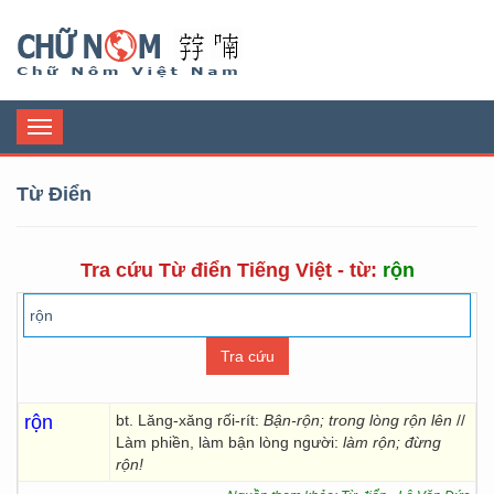
Chữ Nôm
Toggle
navigation
Từ Điển
Tra cứu Từ điển Tiếng Việt - từ:
rộn
rộn
bt. Lăng-xăng rối-rít:
Bận-rộn; trong lòng rộn lên
//
Làm phiền, làm bận lòng người:
làm rộn; đừng
rộn!