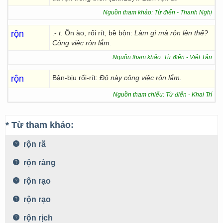
Nguồn tham khảo: Từ điển - Thanh Nghị
rộn
.-
t.
Ồn ào, rối rít, bề bộn:
Làm gì
mà rộn lên thế?
Công việc
rộn lắm.
Nguồn tham khảo: Từ điển - Việt Tân
rộn
Bận-bịu rối-rít:
Độ này công việc rộn lắm.
Nguồn tham chiếu: Từ điển - Khai Trí
* Từ tham khảo:
rộn rã
rộn ràng
rộn rạo
rộn rạo
rộn rịch