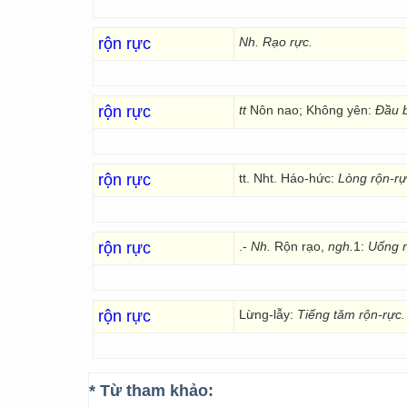
rộn rực
Nh. Rạo rực.
rộn rực
tt
Nôn nao; Không yên:
Đầu b
rộn rực
tt. Nht. Háo-hức:
Lòng rộn-rực
rộn rực
.-
Nh.
Rộn rạo,
ngh.
1:
Uống n
rộn rực
Lừng-lẫy:
Tiếng tăm rộn-rực.
* Từ tham khảo: