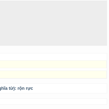
ghĩa từ):
rộn rực