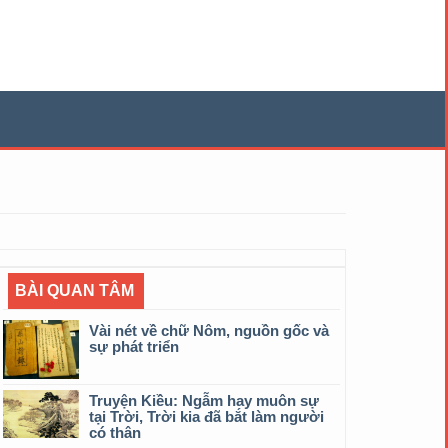
BÀI QUAN TÂM
Vài nét về chữ Nôm, nguồn gốc và
sự phát triển
Truyện Kiều: Ngẫm hay muôn sự
tại Trời, Trời kia đã bắt làm người
có thân