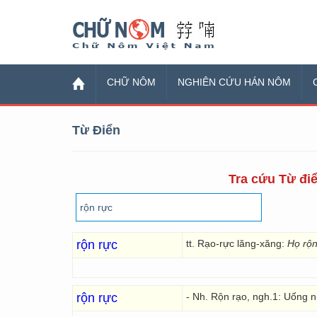
Chữ Nôm
CHỮ NÔM
NGHIÊN CỨU HÁN NÔM
Từ Điển
Tra cứu Từ điể
rộn rực
tt. Rạo-rực lăng-xăng:
Họ rộn
rộn rực
- Nh. Rộn rạo, ngh.1: Uống n