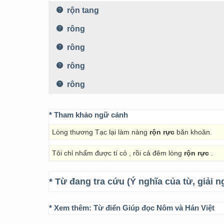
rộn tang
rông
rông
rông
rông
* Tham khảo ngữ cảnh
Lòng thương Tạc lại làm nàng
rộn rực
băn khoăn.
Tôi chỉ nhấm được tí cỏ , rồi cả đêm lòng
rộn rực
.
* Từ đang tra cứu (Ý nghĩa của từ, giải n
* Xem thêm:
Từ điển Giúp đọc Nôm và Hán Việt