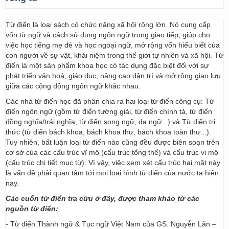
Từ điển là loại sách có chức năng xã hội rộng lớn. Nó cung cấp
vốn từ ngữ và cách sử dụng ngôn ngữ trong giao tiếp, giúp cho
việc học tiếng mẹ đẻ và học ngoại ngữ, mở rộng vốn hiểu biết của
con người về sự vật, khái niệm trong thế giới tự nhiên và xã hội. Từ
điển là một sản phẩm khoa học có tác dụng đặc biệt đối với sự
phát triển văn hoá, giáo dục, nâng cao dân trí và mở rộng giao lưu
giữa các cộng đồng ngôn ngữ khác nhau.
Các nhà từ điển học đã phân chia ra hai loại từ điển công cụ: Từ
điển ngôn ngữ (gồm từ điển tường giải, từ điển chính tả, từ điển
đồng nghĩa/trái nghĩa, từ điển song ngữ, đa ngữ...) và Từ điển tri
thức (từ điển bách khoa, bách khoa thư, bách khoa toàn thư...).
Tuy nhiên, bất luận loại từ điển nào cũng đều được biên soạn trên
cơ sở của các cấu trúc vĩ mô (cấu trúc tổng thể) và cấu trúc vi mô
(cấu trúc chi tiết mục từ). Vì vậy, việc xem xét cấu trúc hai mặt này
là vấn đề phải quan tâm tới mọi loại hình từ điển của nước ta hiện
nay.
Các cuốn từ điển tra cứu ở đây, được tham khảo từ các
nguồn từ điển:
- Từ điển Thành ngữ & Tục ngữ Việt Nam của GS. Nguyễn Lân –