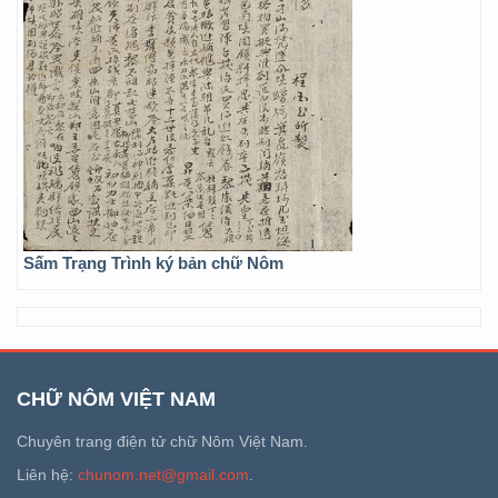
Sấm Trạng Trình ký bản chữ Nôm
CHỮ NÔM VIỆT NAM
Chuyên trang điện tử chữ Nôm Việt Nam.
Liên hệ:
chunom.net@gmail.com
.