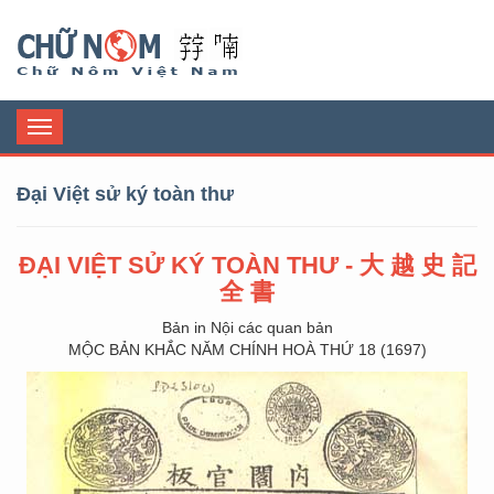
Chữ Nôm
Toggle
navigation
Đại Việt sử ký toàn thư
ĐẠI VIỆT SỬ KÝ TOÀN THƯ - 大 越 史 記
全 書
Bản in Nội các quan bản
MỘC BẢN KHẮC NĂM CHÍNH HOÀ THỨ 18 (1697)