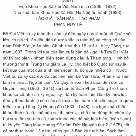
1697).
Viện Khoa Học Xã Hội Việt Nam dịch (1985 - 1992).
Nhà xuất bản Khoa Học Xã Hội (Hà Nội) ấn hành (1993).
TÁC GIẢ - VĂN BẢN - TÁC PHẨM
PHAN HUY LÊ
Bộ Đại Việt sử ký toàn thư còn lại đến ngày nay là một bộ Quốc sử
lớn, có giá trị, lần đầu tiên được khắc in toàn bộ và công bố vào
năm Đinh Sửu, niên hiệu Chính Hoà thứ 18, triều Lê Hy Tông, tức
năm 1697. Trong lời tựa của lần xuất bản đó - gọi là Tựa Đại Việt
sử ký tục biên - nhóm biên soạn đứng đầu là Tham tụng, Hình bộ
thượng thư tri Trung thư giám Lê Hy, cho biết bộ Quốc sử này là
kết quả của một quá trình biên soạn, tu bổ qua nhiều đời: "Nước
Việt ta, sử ký các đời do các tiên hiền Lê Văn Hưu, Phan Phu Tiên
làm ra trước, Ngô Sĩ Liên, Vũ Quỳnh soạn tiếp sau, đến đời Lê
Huyền Tông (1663 - 1671) sai bọn tể thần Phạm Công Trứ tham
khảo sử cũ như sử ký ngoại kỷ, Bản kỷ toàn thư, Bản kỷ thực lục
đều y theo danh lệ của các sử trước, lại tham xét biên soạn từ quốc
triều Trang Tông Dụ Hoàng đế (1533 - 1548) "sai bọn khảo thần
khảo đính sử cũ, chỗ nào sai thì sửa lại, chỗ nào đúng thì chép lấy
Lại sưu tầm sự tích cũ, tham khảo các dã sử, loại biên, [biên sọan]
từ Huyền Tông Mục Hoàng Đế năm Đức Nguyên thứ 2 (1675), tất
cả sự thực trong 13 năm, cũng gọi là Bản kỷ tục biên. Sách làm