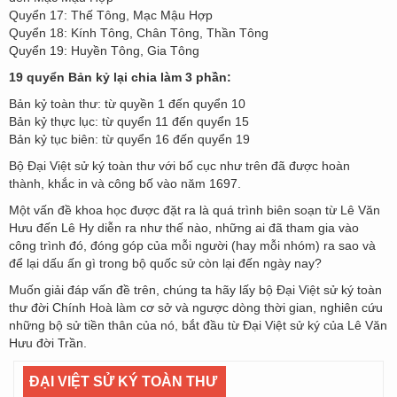
Quyển 17: Thế Tông, Mạc Mậu Hợp
Quyển 18: Kính Tông, Chân Tông, Thần Tông
Quyển 19: Huyền Tông, Gia Tông
19 quyển Bản kỷ lại chia làm 3 phần:
Bản kỷ toàn thư: từ quyền 1 đến quyển 10
Bản kỷ thực lục: từ quyển 11 đến quyển 15
Bản kỷ tục biên: từ quyển 16 đến quyển 19
Bộ Đại Việt sử ký toàn thư với bố cục như trên đã được hoàn
thành, khắc in và công bố vào năm 1697.
Một vấn đề khoa học được đặt ra là quá trình biên soạn từ Lê Văn
Hưu đến Lê Hy diễn ra như thế nào, những ai đã tham gia vào
công trình đó, đóng góp của mỗi người (hay mỗi nhóm) ra sao và
để lại dấu ấn gì trong bộ quốc sử còn lại đến ngày nay?
Muốn giải đáp vấn đề trên, chúng ta hãy lấy bộ Đại Việt sử ký toàn
thư đời Chính Hoà làm cơ sở và ngược dòng thời gian, nghiên cứu
những bộ sử tiền thân của nó, bắt đầu từ Đại Việt sử ký của Lê Văn
Hưu đời Trần.
ĐẠI VIỆT SỬ KÝ TOÀN THƯ