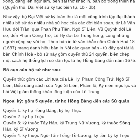
xong, dâng lên ngự lãm, bèn sai thợ khắc in, ban bố trong thiên hạ"
(Quyển thủ, Đại Việt sử ký tục biên tự, 1b - 3b).
Như vậy, bộ Đại Việt sử ký toàn thư là một công trình tập đại thành
nhiều bộ sử do nhiều nhà sử học của các đời biên soạn, từ Lê Văn
Hưu đời Trần, qua Phan Phu Tiên, Ngô Sĩ Liên, Vũ Quỳnh đời Lê
sơ, đến Phạm Công Trứ, Lê Hy đời Lê Trung hưng, cùng những
người cộng sự với họ. Theo bản in từ ván khắc năm Chính Hoà 18
(1697) mang danh hiệu bản in Nội các quan bản - từ đây gọi tắt là
bản Chính Hoà - bộ sử này gồm quyển thủ 24 quyển, biên chép
một cách hệ thống lịch sử dân tộc từ họ Hồng Bàng đến năm 1675.
Bố cục của bộ sử như sau:
Quyển thủ: gồm các Lời tựa của Lê Hy, Phạm Công Trứ, Ngô Sĩ
Liên, Biểu dâng sách của Ngô Sĩ Liên, Phàm lệ, Kỷ niên mục lục và
bài Việt giám thông khảo tổng luận của Lê Trung.
Ngoại kỷ: gồm 5 quyển, từ họ Hồng Bàng đến các Sứ quân.
Quyển 1: kỷ họ Hồng Bàng, kỷ họ Thục
Quyển 2: kỷ họ Triệu
Quyển 3: kỷ thuộc Tây Hán, kỷ Trưng Nữ Vương, kỷ thuộc Đông
Hán, kỷ Sĩ Vương
Quyển 4: kỷ thuộc Ngô-Tấn-Tống-Tề-Lương, kỷ tiền Lý kỷ Triệu