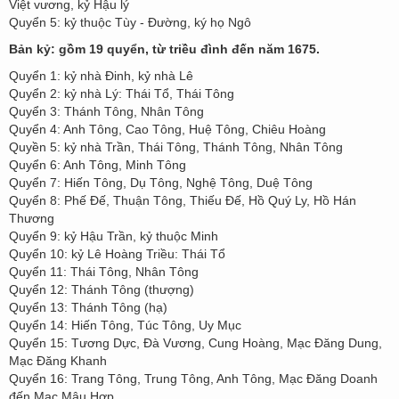
Việt vương, kỷ Hậu lý
Quyển 5: kỷ thuộc Tùy - Đường, ký họ Ngô
Bản kỷ: gồm 19 quyển, từ triều đình đến năm 1675.
Quyển 1: kỷ nhà Đinh, kỷ nhà Lê
Quyển 2: kỷ nhà Lý: Thái Tổ, Thái Tông
Quyển 3: Thánh Tông, Nhân Tông
Quyển 4: Anh Tông, Cao Tông, Huệ Tông, Chiêu Hoàng
Quyền 5: kỷ nhà Trần, Thái Tông, Thánh Tông, Nhân Tông
Quyển 6: Anh Tông, Minh Tông
Quyển 7: Hiến Tông, Dụ Tông, Nghệ Tông, Duệ Tông
Quyển 8: Phế Đế, Thuận Tông, Thiếu Đế, Hồ Quý Ly, Hồ Hán
Thương
Quyển 9: kỷ Hậu Trần, kỷ thuộc Minh
Quyển 10: kỷ Lê Hoàng Triều: Thái Tổ
Quyển 11: Thái Tông, Nhân Tông
Quyển 12: Thánh Tông (thượng)
Quyển 13: Thánh Tông (hạ)
Quyển 14: Hiến Tông, Túc Tông, Uy Mục
Quyển 15: Tương Dực, Đà Vương, Cung Hoàng, Mạc Đăng Dung,
Mạc Đăng Khanh
Quyển 16: Trang Tông, Trung Tông, Anh Tông, Mạc Đăng Doanh
đến Mạc Mậu Hợp