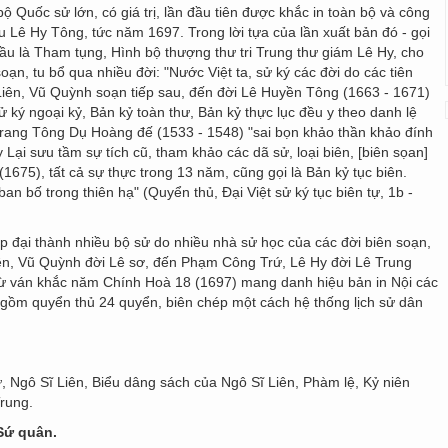
bộ Quốc sử lớn, có giá trị, lần đầu tiên được khắc in toàn bộ và công
u Lê Hy Tông, tức năm 1697. Trong lời tựa của lần xuất bản đó - gọi
đầu là Tham tụng, Hình bộ thượng thư tri Trung thư giám Lê Hy, cho
oạn, tu bổ qua nhiều đời: "Nước Việt ta, sử ký các đời do các tiên
Liên, Vũ Quỳnh soạn tiếp sau, đến đời Lê Huyền Tông (1663 - 1671)
ký ngoại kỷ, Bản kỷ toàn thư, Bản kỷ thực lục đều y theo danh lệ
u Trang Tông Dụ Hoàng đế (1533 - 1548) "sai bọn khảo thần khảo đính
y Lại sưu tầm sự tích cũ, tham khảo các dã sử, loại biên, [biên sọan]
5), tất cả sự thực trong 13 năm, cũng gọi là Bản kỷ tục biên.
an bố trong thiên hạ" (Quyển thủ, Đại Việt sử ký tục biên tự, 1b -
tập đại thành nhiều bộ sử do nhiều nhà sử học của các đời biên soạn,
iên, Vũ Quỳnh đời Lê sơ, đến Phạm Công Trứ, Lê Hy đời Lê Trung
từ ván khắc năm Chính Hoà 18 (1697) mang danh hiệu bản in Nội các
y gồm quyển thủ 24 quyển, biên chép một cách hệ thống lịch sử dân
 Ngô Sĩ Liên, Biểu dâng sách của Ngô Sĩ Liên, Phàm lệ, Kỷ niên
Trung.
Sứ quân.