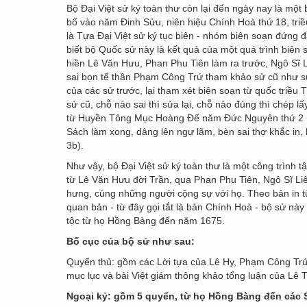
Bộ Đại Việt sử ký toàn thư còn lại đến ngày nay là một 
bố vào năm Đinh Sửu, niên hiệu Chính Hoà thứ 18, triề
là Tựa Đại Việt sử ký tục biên - nhóm biên soạn đứng 
biết bộ Quốc sử này là kết quả của một quá trình biên s
hiền Lê Văn Hưu, Phan Phu Tiên làm ra trước, Ngô Sĩ 
sai bọn tể thần Phạm Công Trứ tham khảo sử cũ như sử 
của các sử trước, lại tham xét biên soạn từ quốc triề
sử cũ, chỗ nào sai thì sửa lại, chỗ nào đúng thì chép lấ
từ Huyền Tông Mục Hoàng Đế năm Đức Nguyên thứ 2 (167
Sách làm xong, dâng lên ngự lãm, bèn sai thợ khắc in, b
3b).
Như vậy, bộ Đại Việt sử ký toàn thư là một công trình 
từ Lê Văn Hưu đời Trần, qua Phan Phu Tiên, Ngô Sĩ L
hưng, cùng những người cộng sự với họ. Theo bản in 
quan bản - từ đây gọi tắt là bản Chính Hoà - bộ sử nà
tộc từ họ Hồng Bàng đến năm 1675.
Bố cục của bộ sử như sau:
Quyển thủ: gồm các Lời tựa của Lê Hy, Phạm Công Trứ,
mục lục và bài Việt giám thông khảo tổng luận của Lê 
Ngoại kỷ: gồm 5 quyển, từ họ Hồng Bàng đến các 