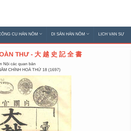
CÔNG CỤ HÁN NÔM
DI SẢN HÁN NÔM
LỊCH VẠN SỰ
TOÀN THƯ - 大 越 史 記 全 書
in Nội các quan bản
ĂM CHÍNH HOÀ THỨ 18 (1697)