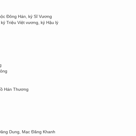
uộc Đông Hán, kỷ Sĩ Vương
ỷ Triệu Việt vương, kỷ Hậu lý
g
Tông
 Hồ Hán Thương
Đăng Dung, Mạc Đăng Khanh