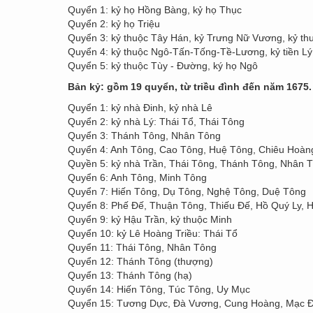
Quyển 1: kỷ họ Hồng Bàng, kỷ họ Thục
Quyển 2: kỷ họ Triệu
Quyển 3: kỷ thuộc Tây Hán, kỷ Trưng Nữ Vương, kỷ th
Quyển 4: kỷ thuộc Ngô-Tấn-Tống-Tề-Lương, kỷ tiền Lý k
Quyển 5: kỷ thuộc Tùy - Đường, ký họ Ngô
Bản kỷ: gồm 19 quyển, từ triều đình đến năm 1675.
Quyển 1: kỷ nhà Đinh, kỷ nhà Lê
Quyển 2: kỷ nhà Lý: Thái Tổ, Thái Tông
Quyển 3: Thánh Tông, Nhân Tông
Quyển 4: Anh Tông, Cao Tông, Huệ Tông, Chiêu Hoàn
Quyền 5: kỷ nhà Trần, Thái Tông, Thánh Tông, Nhân 
Quyển 6: Anh Tông, Minh Tông
Quyển 7: Hiến Tông, Dụ Tông, Nghệ Tông, Duệ Tông
Quyển 8: Phế Đế, Thuận Tông, Thiếu Đế, Hồ Quý Ly,
Quyển 9: kỷ Hậu Trần, kỷ thuộc Minh
Quyển 10: kỷ Lê Hoàng Triều: Thái Tổ
Quyển 11: Thái Tông, Nhân Tông
Quyển 12: Thánh Tông (thượng)
Quyển 13: Thánh Tông (hạ)
Quyển 14: Hiến Tông, Túc Tông, Uy Mục
Quyển 15: Tương Dực, Đà Vương, Cung Hoàng, Mạc 