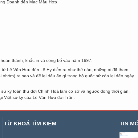
Đăng Doanh đến Mạc Mậu Hợp
c hoàn thành, khắc in và công bố vào năm 1697.
n từ Lê Văn Hưu đến Lê Hy diễn ra như thế nào, những ai đã tham
 nhóm) ra sao và để lại dấu ấn gì trong bộ quốc sử còn lại đến ngày
t sử ký toàn thư đời Chính Hoà làm cơ sở và ngược dòng thời gian,
ại Việt sử ký của Lê Văn Hưu đời Trần.
TỪ KHOÁ TÌM KIẾM
TIN MỚ