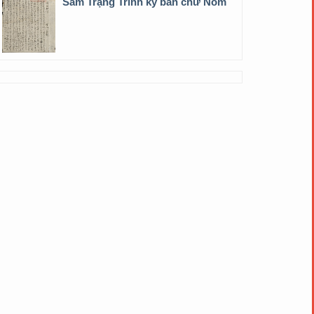
Sấm Trạng Trình ký bản chữ Nôm