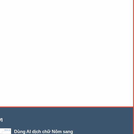
I
Dùng AI dịch chữ Nôm sang