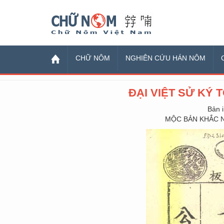
Chữ Nôm
CHỮ NÔM
NGHIÊN CỨU HÁN NÔM
ĐẠI VIỆT SỬ KÝ 
Bản 
MỘC BẢN KHẮC N