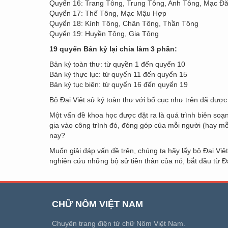
Quyển 16: Trang Tông, Trung Tông, Anh Tông, Mạc 
Quyển 17: Thế Tông, Mạc Mậu Hợp
Quyển 18: Kính Tông, Chân Tông, Thần Tông
Quyển 19: Huyền Tông, Gia Tông
19 quyển Bản kỷ lại chia làm 3 phần:
Bản kỷ toàn thư: từ quyền 1 đến quyển 10
Bản kỷ thực lục: từ quyển 11 đến quyển 15
Bản kỷ tục biên: từ quyển 16 đến quyển 19
Bộ Đại Việt sử ký toàn thư với bố cục như trên đã đượ
Một vấn đề khoa học được đặt ra là quá trình biên soạ
gia vào công trình đó, đóng góp của mỗi người (hay mỗi
nay?
Muốn giải đáp vấn đề trên, chúng ta hãy lấy bộ Đại Việ
nghiên cứu những bộ sử tiền thân của nó, bắt đầu từ Đ
CHỮ NÔM VIỆT NAM
Chuyên trang điện tử chữ Nôm Việt Nam.