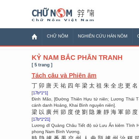
Chữ Nôm
CHỮ NÔM
NGHIÊN CỨU HÁN NÔM
KỶ NAM BẮC PHÂN TRANH
[ 5 trang ]
Tách câu và Phiên âm
丁
卯
唐
天
祐
四
年
梁
太
祖
朱
全
忠
更
[17b*1*1]
Đinh Mão, [Đường Thiên Hựu tứ niên; Lương Thái T
cánh danh Hoảng, Khai Bình nguyên niên].
梁
以
廣
州
節
度
使
劉
隐
兼
靜
海
軍
節
[17b*1*21]
Lương dĩ Quảng Châu Tiết độ sứ Lưu Ẩn kiêm Tĩnh Hả
phong Nam Bình Vương.
時
隐
據
番
禺
交
州
人
曲
顥
據
州
治
稱