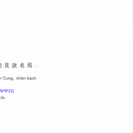
龍
見
故
名
焉
.
h Cung, nhân bạch
7b*9*21]
ải..