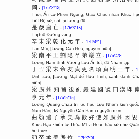
圖
.
[17b*2*13]
Thời, Ẩn cứ Phiên Ngung, Giao Châu nhân Khúc Hạo
Tiết Độ sứ, chí tại tương đồ.
是
歲
唐
亡
.
[17b*3*15]
Thị tuế Đường vong.
辛
未
梁
乾
化
元
年
.
[17b*4*1]
Tân Mùi, [Lương Càn Hoá, nguyên niên].
梁
南
平
王
劉
隐
卒
弟
巖
立
.
[17b*4*8]
Lương Nam Bình Vương Lưu Ẩn tốt, đệ Nham lập.
丁
丑
梁
末
帝
友
貞
更
名
頊
貞
明
三
年
.
[1
Đinh sửu, [Lương Mạt đế Hữu Trinh, cánh danh Chẩ
niên].
梁
廣
州
知
留
後
劉
巖
建
國
號
曰
漢
即
亨
元
年
.
[17b*5*15]
Lương Quảng Châu tri lưu hậu Lưu Nham kiến quốc 
Nam Hán], kỷ Nguyên Càn Hanh nguyên niên.
曲
顥
遣
子
承
美
為
歡
好
使
如
廣
州
因
覘
Khúc Hạo khiển tử Thừa Mĩ vi Hoan hảo sứ như Quả
hư thực.
顥
卒
承
美
襲
位
.
[17b*7*9]