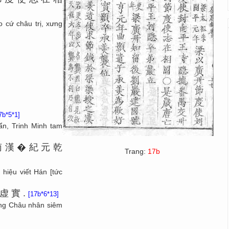
 cứ châu trị, xưng
7b*5*1]
n, Trinh Minh tam
南
漢
�
紀
元
乾
Trang:
17b
hiệu viết Hán [tức
虚
實
.
[17b*6*13]
ng Châu nhân siêm