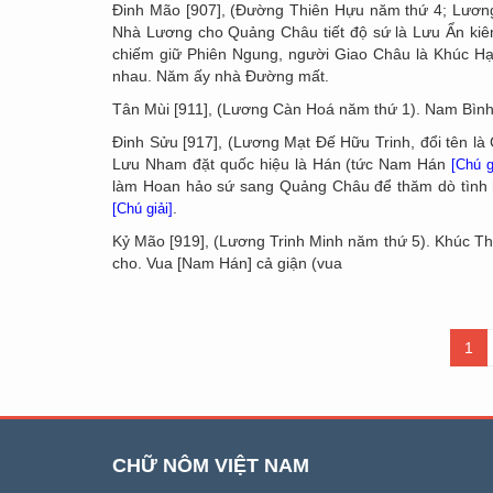
Đinh Mão [907], (Đường Thiên Hựu năm thứ 4; Lương 
Nhà Lương cho Quảng Châu tiết độ sứ là Lưu Ẩn kiêm
chiếm giữ Phiên Ngung, người Giao Châu là Khúc H
nhau. Năm ấy nhà Đường mất.
Tân Mùi [911], (Lương Càn Hoá năm thứ 1). Nam Bình
Đinh Sửu [917], (Lương Mạt Đế Hữu Trinh, đổi tên là
Lưu Nham đặt quốc hiệu là Hán (tức Nam Hán
[Chú g
làm Hoan hảo sứ sang Quảng Châu để thăm dò tình h
.
[Chú giải]
Kỷ Mão [919], (Lương Trinh Minh năm thứ 5). Khúc Thừ
cho. Vua [Nam Hán] cả giận (vua
1
CHỮ NÔM VIỆT NAM