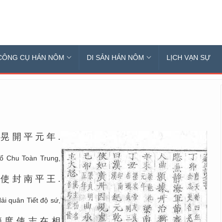
CÔNG CỤ HÁN NÔM
DI SẢN HÁN NÔM
LỊCH VẠN SỰ
名
晃
開
平
元
年
.
ổ Chu Toàn Trung,
度
使
封
南
平
王
.
i quân Tiết độ sứ,
節
度
使
志
在
相