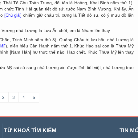
Thái Tổ Chu Toàn Trung, đổi tên là Hoảng, Khai Bình năm thứ 1).
 chức Tĩnh Hải quân tiết độ sứ, tước Nam Bình Vương. Khi ấy, Ẩn
ạo
chiếm giữ châu trị, xưng là Tiết độ sứ, có ý mưu đồ lẫn
[Chú giải]
 Vương nhà Lương là Lưu Ẩn chết, em là Nham lên thay.
 Chẩn, Trinh Minh năm thứ 3). Quảng Châu tri lưu hậu nhà Lương là
), niên hiệu Càn Hanh năm thứ 1. Khúc Hạo sai con là Thừa Mỹ
iải]
ình [Nam Hán] hư thực thế nào. Hạo chết, Khúc Thừa Mỹ lên thay
a Mỹ sai sứ sang nhà Lương xin được lĩnh tiết việt, nhà Lương trao
2
3
4
5
TỪ KHOÁ TÌM KIẾM
TIN MỚ