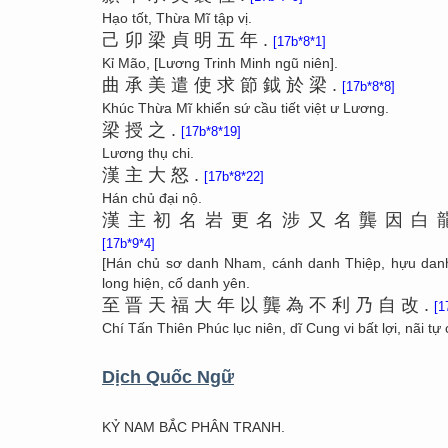
Hạo tốt, Thừa Mĩ tập vị.
己
卯
梁
貞
明
五
年
.
[17b*8*1]
Kỉ Mão, [Lương Trinh Minh ngũ niên].
曲
承
美
遣
使
求
節
鉞
於
梁
.
[17b*8*8]
Khúc Thừa Mĩ khiển sứ cầu tiết việt ư Lương.
梁
授
之
.
[17b*8*19]
Lương thụ chi.
漢
主
大
怒
.
[17b*8*22]
Hán chủ đại nộ.
漢
主
初
名
岩
更
名
涉
又
名
龔
因
白
[17b*9*4]
[Hán chủ sơ danh Nham, cánh danh Thiệp, hựu dan
long hiện, cố danh yên.
至
晋
天
福
大
年
以
龔
為
不
利
乃
自
改
.
[1
Chí Tấn Thiên Phúc lục niên, dĩ Cung vi bất lợi, nãi tự c
Dịch Quốc Ngữ
KỶ NAM BẮC PHÂN TRANH.