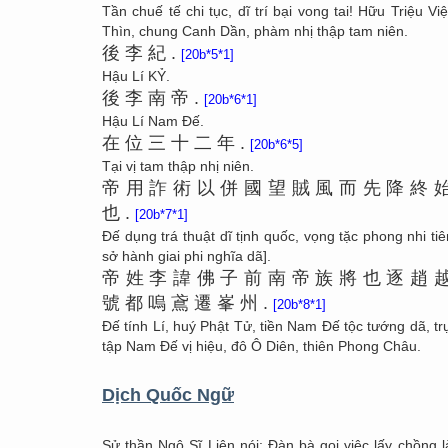
Tần chuế tế chi tục, dĩ trí bại vong tai! Hữu Triệu V
Thìn, chung Canh Dần, phàm nhị thập tam niên.
後
李
紀
.
[20b*5*1]
Hậu Lí KỶ.
後
李
南
帝
.
[20b*6*1]
Hậu Lí Nam Đế.
在
位
三
十
二
年
.
[20b*6*5]
Tại vị tam thập nhị niên.
帝
用
詐
術
以
併
國
望
賊
風
而
先
降
終
也
.
[20b*7*1]
Đế dụng trá thuật dĩ tịnh quốc, vọng tặc phong nhi ti
sở hành giai phi nghĩa dã].
帝
姓
李
諱
佛
子
前
南
帝
族
將
也
逐
趙
號
都
嗚
鳶
遷
峯
州
.
[20b*8*1]
Đế tính Lí, huý Phật Tử, tiền Nam Đế tộc tướng dã, tr
tập Nam Đế vị hiệu, đô Ô Diên, thiên Phong Châu.
Dịch Quốc Ngữ
Sử thần Ngô Sĩ Liên nói: Đàn bà gọi việc lấy chồng 