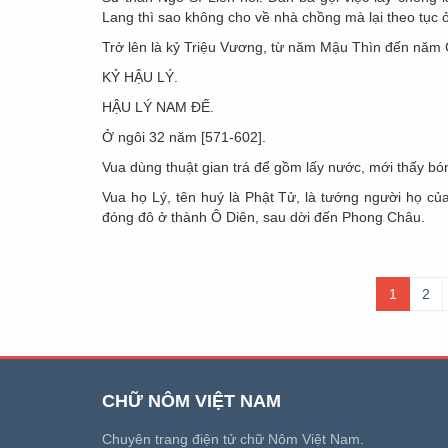
Lang thì sao không cho về nhà chồng mà lại theo tục 
Trở lên là kỷ Triệu Vương, từ năm Mậu Thìn đến năm 
KỶ HẬU LÝ.
HẬU LÝ NAM ĐẾ.
Ở ngôi 32 năm [571-602].
Vua dùng thuật gian trá để gồm lấy nước, mới thấy bón
Vua họ Lý, tên huý là Phật Tử, là tướng người họ củ
đóng đô ở thành Ô Diên, sau dời đến Phong Châu.
1
2
CHỮ NÔM VIỆT NAM
Chuyên trang điện tử chữ Nôm Việt Nam.