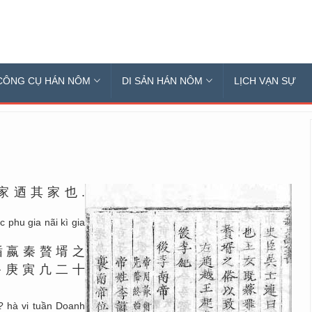
CÔNG CỤ HÁN NÔM
DI SẢN HÁN NÔM
LỊCH VẠN SỰ
家
迺
其
家
也
.
c phu gia nãi kì gia
循
嬴
秦
贅
壻
之
終
庚
寅
凣
二
十
? hà vi tuần Doanh