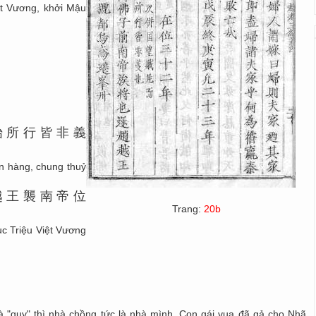
iệt Vương, khởi Mậu
始
所
行
皆
非
義
ên hàng, chung thuỷ
越
王
襲
南
帝
位
Trang:
20b
ục Triệu Việt Vương
là "quy" thì nhà chồng tức là nhà mình. Con gái vua đã gả cho Nhã