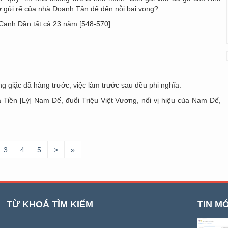
ở gửi rể của nhà Doanh Tần để đến nỗi bại vong?
Canh Dần tất cả 23 năm [548-570].
g giặc đã hàng trước, việc làm trước sau đều phi nghĩa.
a Tiền [Lý] Nam Đế, đuổi Triệu Việt Vương, nối vị hiệu của Nam Đế,
3
4
5
>
»
TỪ KHOÁ TÌM KIẾM
TIN MỚ