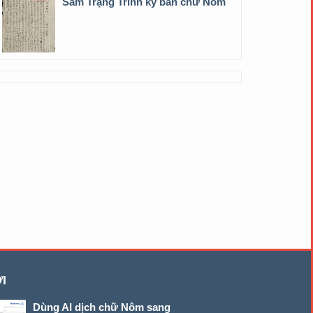
Sấm Trạng Trình ký bản chữ Nôm
I
Dùng AI dịch chữ Nôm sang