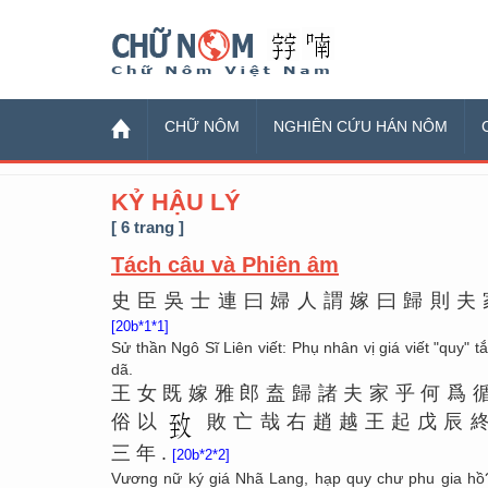
Chữ Nôm
CHỮ NÔM
NGHIÊN CỨU HÁN NÔM
KỶ HẬU LÝ
[ 6 trang ]
Tách câu và Phiên âm
史
臣
吳
士
連
曰
婦
人
謂
嫁
曰
歸
則
夫
[20b*1*1]
Sử thần Ngô Sĩ Liên viết: Phụ nhân vị giá viết "quy" tắ
dã.
王
女
既
嫁
雅
郎
盍
歸
諸
夫
家
乎
何
爲
俗
以
敗
亡
哉
右
趙
越
王
起
戊
辰
三
年
.
[20b*2*2]
Vương nữ ký giá Nhã Lang, hạp quy chư phu gia hồ