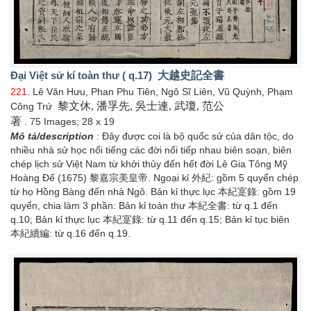
Đại Việt sử kí toàn thư ( q.17)
大越史記全書
221
. Lê Văn Hưu, Phan Phu Tiên, Ngô Sĩ Liên, Vũ Quỳnh, Phạm
黎文休, 潘孚先, 吳士連, 武瓊, 范公
Công Trứ
著
. 75 Images; 28 x 19
Mô tả/description
: Đây được coi là bộ quốc sử của dân tộc, do
nhiều nhà sử học nổi tiếng các đời nối tiếp nhau biên soạn, biên
chép lịch sử Việt Nam từ khởi thủy đến hết đời Lê Gia Tông Mỹ
Hoàng Đế (1675) 黎嘉宗美皇帝. Ngoại kỉ 外紀: gồm 5 quyển chép
từ họ Hồng Bàng đến nhà Ngô. Bản kỉ thực lục 本紀寔錄: gồm 19
quyển, chia làm 3 phần: Bản kỉ toàn thư 本紀全書: từ q.1 đến
q.10; Bản kỉ thực lục 本紀寔錄: từ q.11 đến q.15; Bản kỉ tục biên
本紀續編: từ q.16 đến q.19.