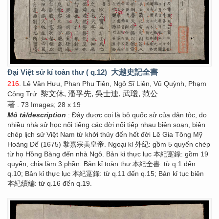
Đại Việt sử kí toàn thư ( q.12)
大越史記全書
216
. Lê Văn Hưu, Phan Phu Tiên, Ngô Sĩ Liên, Vũ Quỳnh, Phạm
黎文休, 潘孚先, 吳士連, 武瓊, 范公
Công Trứ
著
. 73 Images; 28 x 19
Mô tả/description
: Đây được coi là bộ quốc sử của dân tộc, do
nhiều nhà sử học nổi tiếng các đời nối tiếp nhau biên soạn, biên
chép lịch sử Việt Nam từ khởi thủy đến hết đời Lê Gia Tông Mỹ
Hoàng Đế (1675) 黎嘉宗美皇帝. Ngoại kỉ 外紀: gồm 5 quyển chép
từ họ Hồng Bàng đến nhà Ngô. Bản kỉ thực lục 本紀寔錄: gồm 19
quyển, chia làm 3 phần: Bản kỉ toàn thư 本紀全書: từ q.1 đến
q.10; Bản kỉ thực lục 本紀寔錄: từ q.11 đến q.15; Bản kỉ tục biên
本紀續編: từ q.16 đến q.19.