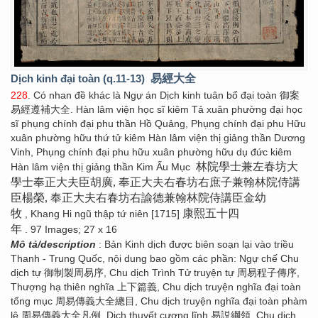
Dịch kinh đại toàn (q.11-13)
易經大全
228
. Có nhan đề khác là Ngự án Dịch kinh tuân bổ đại toàn 御案
易經遵補大全. Hàn lâm viện học sĩ kiêm Tả xuân phường đại học
sĩ phụng chính đại phu thần Hồ Quảng, Phụng chính đại phu Hữu
xuân phường hữu thứ tử kiêm Hàn lâm viện thị giảng thần Dương
Vinh, Phụng chính đại phu hữu xuân phường hữu dụ đức kiêm
林院學士兼左春坊大
Hàn lâm viện thị giảng thần Kim Ấu Mục
學士奉正大夫臣胡廣, 奉正大夫右春坊右庶子兼翰林院侍講
臣楊榮, 奉正大夫右春坊右諭德兼翰林院侍講臣金幼
牧
康熙五十四
, Khang Hi ngũ thập tứ niên [1715]
年
. 97 Images; 27 x 16
Mô tả/description
: Bản Kinh dịch được biên soạn lại vào triều
Thanh - Trung Quốc, nội dung bao gồm các phần: Ngự chế Chu
dịch tự 御制製周易序, Chu dịch Trình Tử truyện tự 周易程子傳序,
Thượng hạ thiên nghĩa 上下篇義, Chu dịch truyện nghĩa đại toàn
tổng mục 周易傳義大全總目, Chu dịch truyện nghĩa đại toàn phàm
lệ 周易傳義大全凡例, Dịch thuyết cương lĩnh 易説綱領, Chu dịch