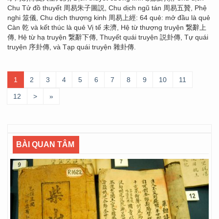
Chu Tử đồ thuyết 周易朱子圖説, Chu dịch ngũ tán 周易五贊, Phệ
nghi 筮儀, Chu dịch thượng kinh 周易上經: 64 quẻ: mở đầu là quẻ
Càn 乾 và kết thúc là quẻ Vị tế 未濟, Hệ từ thượng truyện 繋辭上
傳, Hệ từ hạ truyện 繋辭下傳, Thuyết quái truyện 説卦傳, Tự quái
truyện 序卦傳, và Tạp quái truyện 雜卦傳.
1
2
3
4
5
6
7
8
9
10
11
12
>
»
BÀI QUAN TÂM