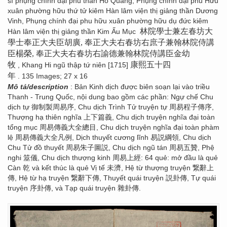
sĩ phụng chính đại phu thần Hồ Quảng, Phụng chính đại phu Hữu
xuân phường hữu thứ tử kiêm Hàn lâm viện thị giảng thần Dương
Vinh, Phụng chính đại phu hữu xuân phường hữu dụ đức kiêm
林院學士兼左春坊大
Hàn lâm viện thị giảng thần Kim Ấu Mục
學士奉正大夫臣胡廣, 奉正大夫右春坊右庶子兼翰林院侍講
臣楊榮, 奉正大夫右春坊右諭德兼翰林院侍講臣金幼
牧
康熙五十四
, Khang Hi ngũ thập tứ niên [1715]
年
. 135 Images; 27 x 16
Mô tả/description
: Bản Kinh dịch được biên soạn lại vào triều
Thanh - Trung Quốc, nội dung bao gồm các phần: Ngự chế Chu
dịch tự 御制製周易序, Chu dịch Trình Tử truyện tự 周易程子傳序,
Thượng hạ thiên nghĩa 上下篇義, Chu dịch truyện nghĩa đại toàn
tổng mục 周易傳義大全總目, Chu dịch truyện nghĩa đại toàn phàm
lệ 周易傳義大全凡例, Dịch thuyết cương lĩnh 易説綱領, Chu dịch
Chu Tử đồ thuyết 周易朱子圖説, Chu dịch ngũ tán 周易五贊, Phệ
nghi 筮儀, Chu dịch thượng kinh 周易上經: 64 quẻ: mở đầu là quẻ
Càn 乾 và kết thúc là quẻ Vị tế 未濟, Hệ từ thượng truyện 繋辭上
傳, Hệ từ hạ truyện 繋辭下傳, Thuyết quái truyện 説卦傳, Tự quái
truyện 序卦傳, và Tạp quái truyện 雜卦傳.