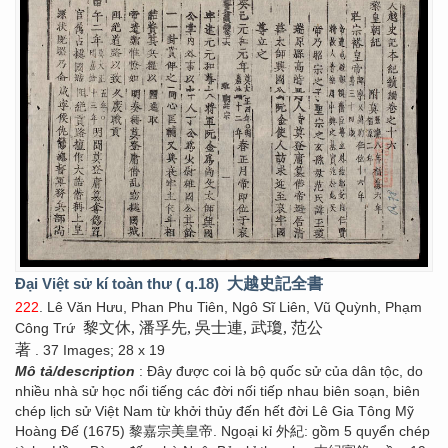
Đại Việt sử kí toàn thư ( q.18)
大越史記全書
222
. Lê Văn Hưu, Phan Phu Tiên, Ngô Sĩ Liên, Vũ Quỳnh, Phạm
黎文休, 潘孚先, 吳士連, 武瓊, 范公
Công Trứ
著
. 37 Images; 28 x 19
Mô tả/description
: Đây được coi là bộ quốc sử của dân tộc, do
nhiều nhà sử học nổi tiếng các đời nối tiếp nhau biên soạn, biên
chép lịch sử Việt Nam từ khởi thủy đến hết đời Lê Gia Tông Mỹ
Hoàng Đế (1675) 黎嘉宗美皇帝. Ngoại kỉ 外紀: gồm 5 quyển chép