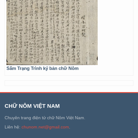
Sấm Trạng Trình ký bản chữ Nôm
CHỮ NÔM VIỆT NAM
Chuyên trang điện tử chữ Nôm Việt Nam.
Liên hệ:
chunom.net@gmail.com
.