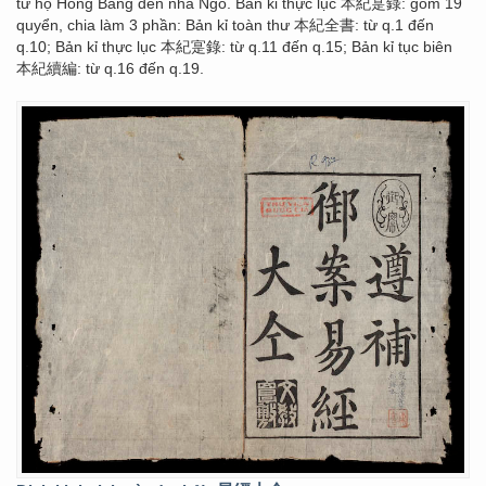
từ họ Hồng Bàng đến nhà Ngô. Bản kỉ thực lục 本紀寔錄: gồm 19
quyển, chia làm 3 phần: Bản kỉ toàn thư 本紀全書: từ q.1 đến
q.10; Bản kỉ thực lục 本紀寔錄: từ q.11 đến q.15; Bản kỉ tục biên
本紀續編: từ q.16 đến q.19.