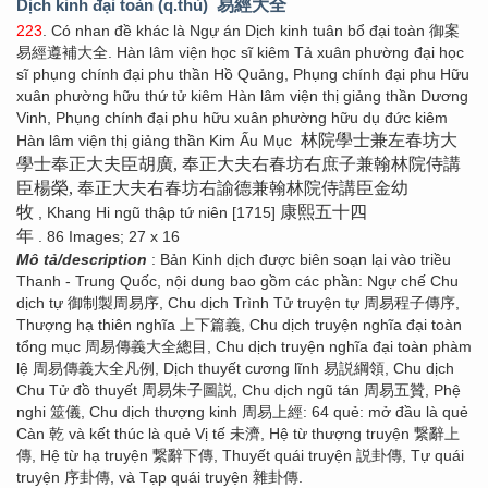
Dịch kinh đại toàn (q.thủ)
易經大全
223
. Có nhan đề khác là Ngự án Dịch kinh tuân bổ đại toàn 御案
易經遵補大全. Hàn lâm viện học sĩ kiêm Tả xuân phường đại học
sĩ phụng chính đại phu thần Hồ Quảng, Phụng chính đại phu Hữu
xuân phường hữu thứ tử kiêm Hàn lâm viện thị giảng thần Dương
Vinh, Phụng chính đại phu hữu xuân phường hữu dụ đức kiêm
林院學士兼左春坊大
Hàn lâm viện thị giảng thần Kim Ấu Mục
學士奉正大夫臣胡廣, 奉正大夫右春坊右庶子兼翰林院侍講
臣楊榮, 奉正大夫右春坊右諭德兼翰林院侍講臣金幼
牧
康熙五十四
, Khang Hi ngũ thập tứ niên [1715]
年
. 86 Images; 27 x 16
Mô tả/description
: Bản Kinh dịch được biên soạn lại vào triều
Thanh - Trung Quốc, nội dung bao gồm các phần: Ngự chế Chu
dịch tự 御制製周易序, Chu dịch Trình Tử truyện tự 周易程子傳序,
Thượng hạ thiên nghĩa 上下篇義, Chu dịch truyện nghĩa đại toàn
tổng mục 周易傳義大全總目, Chu dịch truyện nghĩa đại toàn phàm
lệ 周易傳義大全凡例, Dịch thuyết cương lĩnh 易説綱領, Chu dịch
Chu Tử đồ thuyết 周易朱子圖説, Chu dịch ngũ tán 周易五贊, Phệ
nghi 筮儀, Chu dịch thượng kinh 周易上經: 64 quẻ: mở đầu là quẻ
Càn 乾 và kết thúc là quẻ Vị tế 未濟, Hệ từ thượng truyện 繋辭上
傳, Hệ từ hạ truyện 繋辭下傳, Thuyết quái truyện 説卦傳, Tự quái
truyện 序卦傳, và Tạp quái truyện 雜卦傳.