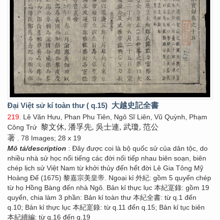
Đại Việt sử kí toàn thư ( q.15)
大越史記全書
219
. Lê Văn Hưu, Phan Phu Tiên, Ngô Sĩ Liên, Vũ Quỳnh, Phạm
黎文休, 潘孚先, 吳士連, 武瓊, 范公
Công Trứ
著
. 78 Images; 28 x 19
Mô tả/description
: Đây được coi là bộ quốc sử của dân tộc, do
nhiều nhà sử học nổi tiếng các đời nối tiếp nhau biên soạn, biên
chép lịch sử Việt Nam từ khởi thủy đến hết đời Lê Gia Tông Mỹ
Hoàng Đế (1675) 黎嘉宗美皇帝. Ngoại kỉ 外紀: gồm 5 quyển chép
từ họ Hồng Bàng đến nhà Ngô. Bản kỉ thực lục 本紀寔錄: gồm 19
quyển, chia làm 3 phần: Bản kỉ toàn thư 本紀全書: từ q.1 đến
q.10; Bản kỉ thực lục 本紀寔錄: từ q.11 đến q.15; Bản kỉ tục biên
本紀續編: từ q.16 đến q.19