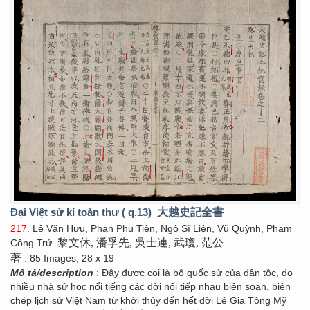
Đại Việt sử kí toàn thư ( q.13)
大越史記全書
217
. Lê Văn Hưu, Phan Phu Tiên, Ngô Sĩ Liên, Vũ Quỳnh, Phạm
黎文休, 潘孚先, 吳士連, 武瓊, 范公
Công Trứ
著
. 85 Images; 28 x 19
Mô tả/description
: Đây được coi là bộ quốc sử của dân tộc, do
nhiều nhà sử học nổi tiếng các đời nối tiếp nhau biên soạn, biên
chép lịch sử Việt Nam từ khởi thủy đến hết đời Lê Gia Tông Mỹ