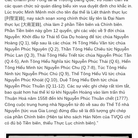
các quan chức sử quán dâng biểu xin vua duyệt định cho khắc in.
Lúc trước Minh Mệnh mới cho tên đại thể là Liệt thánh thực lục
[列聖寔錄], nay sách soạn xong chính thức lấy tên là Đại Nam
thực lục [大南寔錄], chia làm 2 phần Tiền biên và Chính biên.
Phần Tiền biên này gồm 12 quyển, ghi các việc về 9 đời chúa
Nguyễn: Khởi đầu từ Thái tổ Gia Dụ hoàng đế tức chúa Nguyễn
Hoàng (Q.1), tiếp sau là các chúa: Hi Tông Hiếu Văn tức chúa
Nguyễn Phúc Nguyên (Q.2), Thần Tông Hiếu Chiêu tức Nguyễn
Phúc Lan (Q.3), Thái Tông Hiếu Triết tức chúa Nguyễn Phúc Tần
(Q.4-5), Anh Tông Hiếu Nghĩa tức Nguyễn Phúc Thái (Q.6), Hiển
Tông Hiếu Minh tức Nguyễn Phúc Chu (Q.7-8), Túc Tông Hiếu
Ninh tức Nguyễn Phúc Chú (Q.9), Thế Tông Hiếu Vũ tức chúa
Nguyễn Phúc Khoát (Q.10), Duệ Tông Hiếu Định tức chúa
Nguyễn Phúc Thuần (Q.11-12). Các sự việc ghi chép rất tóm tắt,
bao quát hơn hai thế kỉ từ khi Nguyễn Hoàng vào làm trấn thủ
Thuận Hoá năm 1558 đến khi Nguyễn Phúc Thuần chết (1777).
Công cuộc trung hưng nhà Nguyễn tứ đó về sau do Thế Tổ nhà
Nguyễn (tức vua Gia Long) đứng đầu sẽ là đối tượng ghi chép
của phần Chính biên (Hiện tại kho sách Hán Nôm của TVQG chỉ
có đủ bộ Tiền biên, thiếu Thực Lục chính biên).”