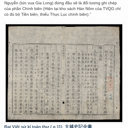
Nguyễn (tức vua Gia Long) đứng đầu sẽ là đối tượng ghi chép
của phần Chính biên (Hiện tại kho sách Hán Nôm của TVQG chỉ
có đủ bộ Tiền biên, thiếu Thực Lục chính biên).”
Đại Việt sử kí toàn thư ( q.11)
大越史記全書