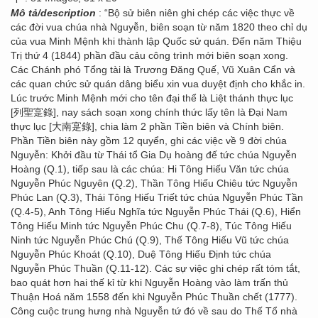
Mô tả/description
: “Bộ sử biên niên ghi chép các việc thực về
các đời vua chúa nhà Nguyễn, biên soạn từ năm 1820 theo chỉ dụ
của vua Minh Mệnh khi thành lập Quốc sử quán. Đến năm Thiệu
Trị thứ 4 (1844) phần đầu cảu công trình mới biên soạn xong.
Các Chánh phó Tổng tài là Trương Đăng Quế, Vũ Xuân Cẩn và
các quan chức sử quán dâng biểu xin vua duyệt định cho khắc in.
Lúc trước Minh Mệnh mới cho tên đại thể là Liệt thánh thực lục
[列聖寔錄], nay sách soạn xong chính thức lấy tên là Đại Nam
thực lục [大南寔錄], chia làm 2 phần Tiền biên và Chính biên.
Phần Tiền biên này gồm 12 quyển, ghi các việc về 9 đời chúa
Nguyễn: Khởi đầu từ Thái tổ Gia Dụ hoàng đế tức chúa Nguyễn
Hoàng (Q.1), tiếp sau là các chúa: Hi Tông Hiếu Văn tức chúa
Nguyễn Phúc Nguyên (Q.2), Thần Tông Hiếu Chiêu tức Nguyễn
Phúc Lan (Q.3), Thái Tông Hiếu Triết tức chúa Nguyễn Phúc Tần
(Q.4-5), Anh Tông Hiếu Nghĩa tức Nguyễn Phúc Thái (Q.6), Hiển
Tông Hiếu Minh tức Nguyễn Phúc Chu (Q.7-8), Túc Tông Hiếu
Ninh tức Nguyễn Phúc Chú (Q.9), Thế Tông Hiếu Vũ tức chúa
Nguyễn Phúc Khoát (Q.10), Duệ Tông Hiếu Định tức chúa
Nguyễn Phúc Thuần (Q.11-12). Các sự việc ghi chép rất tóm tắt,
bao quát hơn hai thế kỉ từ khi Nguyễn Hoàng vào làm trấn thủ
Thuận Hoá năm 1558 đến khi Nguyễn Phúc Thuần chết (1777).
Công cuộc trung hưng nhà Nguyễn tứ đó về sau do Thế Tổ nhà