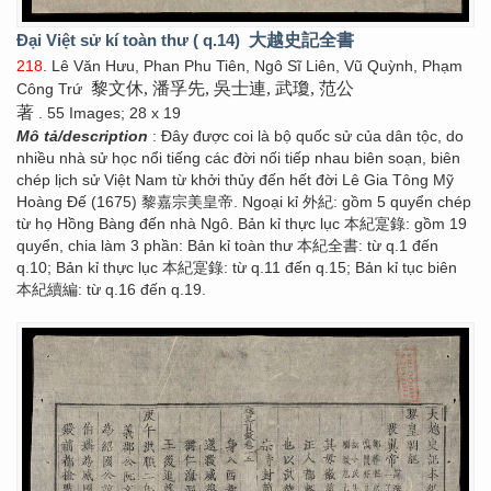
Đại Việt sử kí toàn thư ( q.14)
大越史記全書
218
. Lê Văn Hưu, Phan Phu Tiên, Ngô Sĩ Liên, Vũ Quỳnh, Phạm
黎文休, 潘孚先, 吳士連, 武瓊, 范公
Công Trứ
著
. 55 Images; 28 x 19
Mô tả/description
: Đây được coi là bộ quốc sử của dân tộc, do
nhiều nhà sử học nổi tiếng các đời nối tiếp nhau biên soạn, biên
chép lịch sử Việt Nam từ khởi thủy đến hết đời Lê Gia Tông Mỹ
Hoàng Đế (1675) 黎嘉宗美皇帝. Ngoại kỉ 外紀: gồm 5 quyển chép
từ họ Hồng Bàng đến nhà Ngô. Bản kỉ thực lục 本紀寔錄: gồm 19
quyển, chia làm 3 phần: Bản kỉ toàn thư 本紀全書: từ q.1 đến
q.10; Bản kỉ thực lục 本紀寔錄: từ q.11 đến q.15; Bản kỉ tục biên
本紀續編: từ q.16 đến q.19.