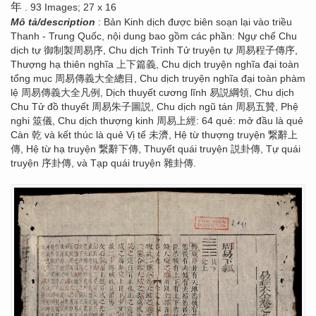
年
. 93 Images; 27 x 16
Mô tả/description
: Bản Kinh dịch được biên soạn lại vào triều
Thanh - Trung Quốc, nội dung bao gồm các phần: Ngự chế Chu
dịch tự 御制製周易序, Chu dịch Trình Tử truyện tự 周易程子傳序,
Thượng hạ thiên nghĩa 上下篇義, Chu dịch truyện nghĩa đại toàn
tổng mục 周易傳義大全總目, Chu dịch truyện nghĩa đại toàn phàm
lệ 周易傳義大全凡例, Dịch thuyết cương lĩnh 易説綱領, Chu dịch
Chu Tử đồ thuyết 周易朱子圖説, Chu dịch ngũ tán 周易五贊, Phệ
nghi 筮儀, Chu dịch thượng kinh 周易上經: 64 quẻ: mở đầu là quẻ
Càn 乾 và kết thúc là quẻ Vị tế 未濟, Hệ từ thượng truyện 繋辭上
傳, Hệ từ hạ truyện 繋辭下傳, Thuyết quái truyện 説卦傳, Tự quái
truyện 序卦傳, và Tạp quái truyện 雜卦傳.