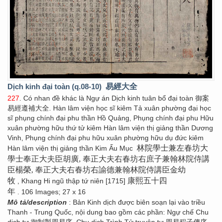
Dịch kinh đại toàn (q.08-10)
易經大全
227
. Có nhan đề khác là Ngự án Dịch kinh tuân bổ đại toàn 御案
易經遵補大全. Hàn lâm viện học sĩ kiêm Tả xuân phường đại học
sĩ phụng chính đại phu thần Hồ Quảng, Phụng chính đại phu Hữu
xuân phường hữu thứ tử kiêm Hàn lâm viện thị giảng thần Dương
Vinh, Phụng chính đại phu hữu xuân phường hữu dụ đức kiêm
林院學士兼左春坊大
Hàn lâm viện thị giảng thần Kim Ấu Mục
學士奉正大夫臣胡廣, 奉正大夫右春坊右庶子兼翰林院侍講
臣楊榮, 奉正大夫右春坊右諭德兼翰林院侍講臣金幼
牧
康熙五十四
, Khang Hi ngũ thập tứ niên [1715]
年
. 106 Images; 27 x 16
Mô tả/description
: Bản Kinh dịch được biên soạn lại vào triều
Thanh - Trung Quốc, nội dung bao gồm các phần: Ngự chế Chu