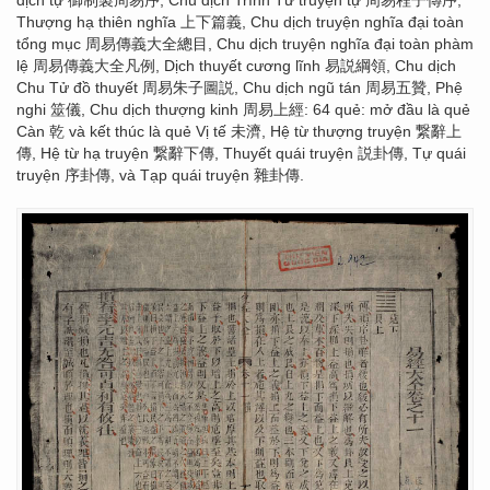
dịch tự 御制製周易序, Chu dịch Trình Tử truyện tự 周易程子傳序,
Thượng hạ thiên nghĩa 上下篇義, Chu dịch truyện nghĩa đại toàn
tổng mục 周易傳義大全總目, Chu dịch truyện nghĩa đại toàn phàm
lệ 周易傳義大全凡例, Dịch thuyết cương lĩnh 易説綱領, Chu dịch
Chu Tử đồ thuyết 周易朱子圖説, Chu dịch ngũ tán 周易五贊, Phệ
nghi 筮儀, Chu dịch thượng kinh 周易上經: 64 quẻ: mở đầu là quẻ
Càn 乾 và kết thúc là quẻ Vị tế 未濟, Hệ từ thượng truyện 繋辭上
傳, Hệ từ hạ truyện 繋辭下傳, Thuyết quái truyện 説卦傳, Tự quái
truyện 序卦傳, và Tạp quái truyện 雜卦傳.