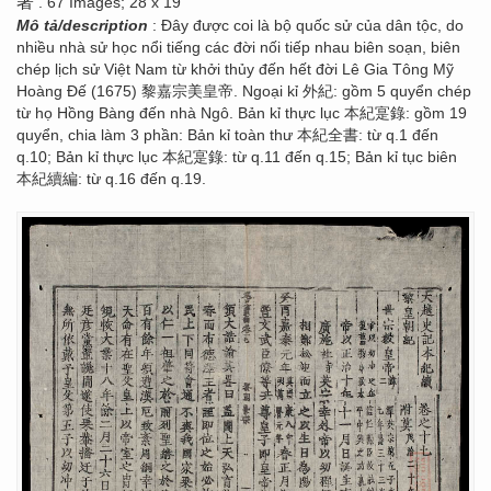
著
. 67 Images; 28 x 19
Mô tả/description
: Đây được coi là bộ quốc sử của dân tộc, do
nhiều nhà sử học nổi tiếng các đời nối tiếp nhau biên soạn, biên
chép lịch sử Việt Nam từ khởi thủy đến hết đời Lê Gia Tông Mỹ
Hoàng Đế (1675) 黎嘉宗美皇帝. Ngoại kỉ 外紀: gồm 5 quyển chép
từ họ Hồng Bàng đến nhà Ngô. Bản kỉ thực lục 本紀寔錄: gồm 19
quyển, chia làm 3 phần: Bản kỉ toàn thư 本紀全書: từ q.1 đến
q.10; Bản kỉ thực lục 本紀寔錄: từ q.11 đến q.15; Bản kỉ tục biên
本紀續編: từ q.16 đến q.19.