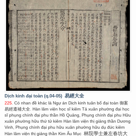
Dịch kinh đại toàn (q.04-05)
易經大全
225
. Có nhan đề khác là Ngự án Dịch kinh tuân bổ đại toàn 御案
易經遵補大全. Hàn lâm viện học sĩ kiêm Tả xuân phường đại học
sĩ phụng chính đại phu thần Hồ Quảng, Phụng chính đại phu Hữu
xuân phường hữu thứ tử kiêm Hàn lâm viện thị giảng thần Dương
Vinh, Phụng chính đại phu hữu xuân phường hữu dụ đức kiêm
林院學士兼左春坊大
Hàn lâm viện thị giảng thần Kim Ấu Mục