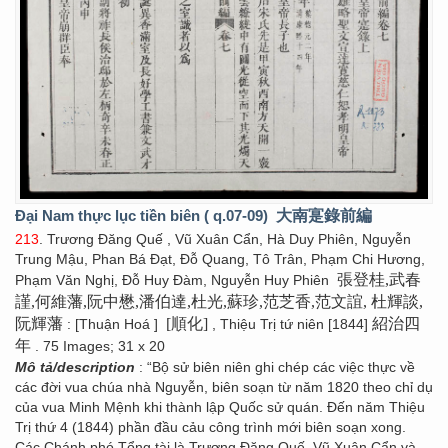
Đại Nam thực lục tiền biên ( q.07-09)
大南寔錄前編
213
. Trương Đăng Quế , Vũ Xuân Cẩn, Hà Duy Phiên, Nguyễn
Trung Mậu, Phan Bá Đạt, Đỗ Quang, Tô Trân, Phạm Chi Hương,
張登桂,武春
Phạm Văn Nghị, Đỗ Huy Đàm, Nguyễn Huy Phiên
謹,何維藩,阮中懋,潘伯達,杜光,蘇珍,范芝香,范文誼, 杜輝談,
阮輝藩
[順化]
紹治四
: [Thuận Hoá ]
, Thiệu Trị tứ niên [1844]
年
. 75 Images; 31 x 20
Mô tả/description
: “Bộ sử biên niên ghi chép các việc thực về
các đời vua chúa nhà Nguyễn, biên soạn từ năm 1820 theo chỉ dụ
của vua Minh Mệnh khi thành lập Quốc sử quán. Đến năm Thiệu
Trị thứ 4 (1844) phần đầu cảu công trình mới biên soạn xong.
Các Chánh phó Tổng tài là Trương Đăng Quế, Vũ Xuân Cẩn và