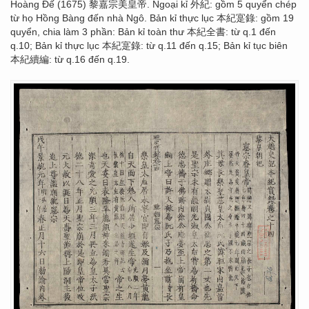
Hoàng Đế (1675) 黎嘉宗美皇帝. Ngoại kỉ 外紀: gồm 5 quyển chép
từ họ Hồng Bàng đến nhà Ngô. Bản kỉ thực lục 本紀寔錄: gồm 19
quyển, chia làm 3 phần: Bản kỉ toàn thư 本紀全書: từ q.1 đến
q.10; Bản kỉ thực lục 本紀寔錄: từ q.11 đến q.15; Bản kỉ tục biên
本紀續編: từ q.16 đến q.19.