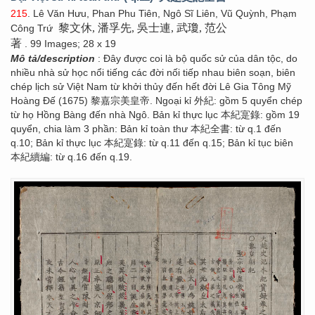
215
. Lê Văn Hưu, Phan Phu Tiên, Ngô Sĩ Liên, Vũ Quỳnh, Phạm
黎文休, 潘孚先, 吳士連, 武瓊, 范公
Công Trứ
著
. 99 Images; 28 x 19
Mô tả/description
: Đây được coi là bộ quốc sử của dân tộc, do
nhiều nhà sử học nổi tiếng các đời nối tiếp nhau biên soạn, biên
chép lịch sử Việt Nam từ khởi thủy đến hết đời Lê Gia Tông Mỹ
Hoàng Đế (1675) 黎嘉宗美皇帝. Ngoại kỉ 外紀: gồm 5 quyển chép
từ họ Hồng Bàng đến nhà Ngô. Bản kỉ thực lục 本紀寔錄: gồm 19
quyển, chia làm 3 phần: Bản kỉ toàn thư 本紀全書: từ q.1 đến
q.10; Bản kỉ thực lục 本紀寔錄: từ q.11 đến q.15; Bản kỉ tục biên
本紀續編: từ q.16 đến q.19.