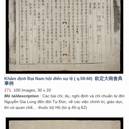
Khâm định Đại Nam hội điển sự lệ ( q.59-60)
欽定大南會典
事例
271
. 100 Images; 30 x 20
Mô tả/description
: Các bài chỉ, dụ, nghị định và chỉ chuẩn từ đời
Nguyễn Gia Long đến đời Tự Đức, về các việc chính trị, giáo dục,
thi cử quan chế,... thuộc bộ Hộ (từ q.45-q.62)