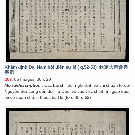
Khâm định Đại Nam hội điển sự lệ ( q.52-53)
欽定大南會典
事例
269
. 85 Images; 30 x 20
Mô tả/description
: Các bài chỉ, dụ, nghị định và chỉ chuẩn từ đời
Nguyễn Gia Long đến đời Tự Đức, về các việc chính trị, giáo dục,
thi cử quan chế,... thuộc bộ Hộ (từ q.45-q.62)