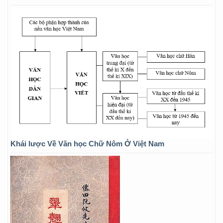
Khái lược Về Văn học Chữ Nôm Ở Việt Nam