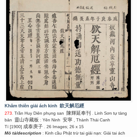
Khâm thiên giải ách kinh
欽天解厄經
陳輝延奉刊
273
. Trần Huy Diên phụng san
. Linh Sơn tự tàng
靈山寺藏板
安寧
bản
: Yên Ninh
, Thành Thái Canh
成泰庚子
Tí [1900]
. 26 Images; 26 x 15
Mô tả/description
: Kinh cầu Phật trừ tai giải nạn: Giải tai ách