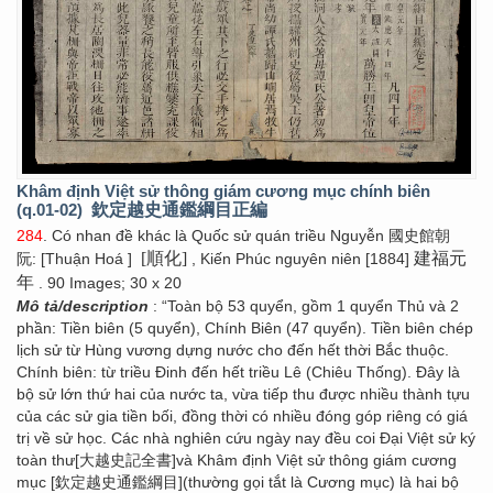
Khâm định Việt sử thông giám cương mục chính biên
(q.01-02)
欽定越史通鑑綱目正編
284
. Có nhan đề khác là Quốc sử quán triều Nguyễn 國史館朝
[順化]
建福元
阮: [Thuận Hoá ]
, Kiến Phúc nguyên niên [1884]
年
. 90 Images; 30 x 20
Mô tả/description
: “Toàn bộ 53 quyển, gồm 1 quyển Thủ và 2
phần: Tiền biên (5 quyển), Chính Biên (47 quyển). Tiền biên chép
lịch sử từ Hùng vương dựng nước cho đến hết thời Bắc thuộc.
Chính biên: từ triều Đinh đến hết triều Lê (Chiêu Thống). Đây là
bộ sử lớn thứ hai của nước ta, vừa tiếp thu được nhiều thành tựu
của các sử gia tiền bối, đồng thời có nhiều đóng góp riêng có giá
trị về sử học. Các nhà nghiên cứu ngày nay đều coi Đại Việt sử ký
toàn thư[大越史記全書]và Khâm định Việt sử thông giám cương
mục [欽定越史通鑑綱目](thường gọi tắt là Cương mục) là hai bộ