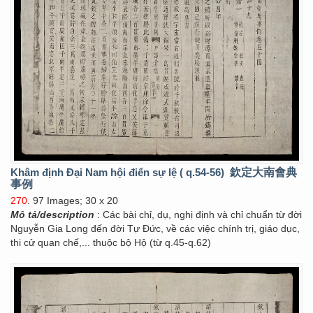
Khâm định Đại Nam hội điển sự lệ ( q.54-56)
欽定大南會典
事例
270
. 97 Images; 30 x 20
Mô tả/description
: Các bài chỉ, dụ, nghị định và chỉ chuẩn từ đời
Nguyễn Gia Long đến đời Tự Đức, về các việc chính trị, giáo dục,
thi cử quan chế,... thuộc bộ Hộ (từ q.45-q.62)