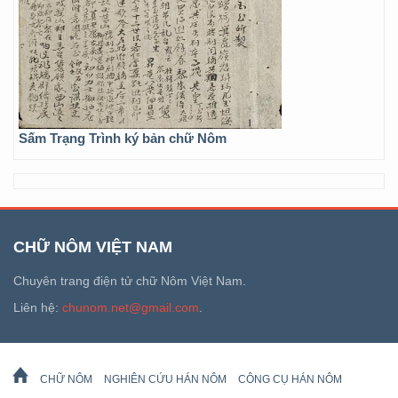
Sấm Trạng Trình ký bản chữ Nôm
CHỮ NÔM VIỆT NAM
Chuyên trang điện tử chữ Nôm Việt Nam.
Liên hệ:
chunom.net@gmail.com
.
CHỮ NÔM
NGHIÊN CỨU HÁN NÔM
CÔNG CỤ HÁN NÔM