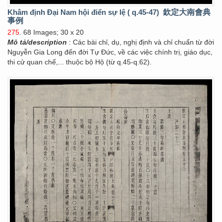
Khâm định Đại Nam hội điển sự lệ ( q.45-47)
欽定大南會典
事例
275
. 68 Images; 30 x 20
Mô tả/description
: Các bài chỉ, dụ, nghị định và chỉ chuẩn từ đời
Nguyễn Gia Long đến đời Tự Đức, về các việc chính trị, giáo dục,
thi cử quan chế,... thuộc bộ Hộ (từ q.45-q.62).