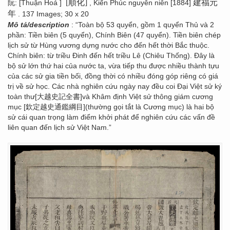
[順化]
建福元
阮: [Thuận Hoá ]
, Kiến Phúc nguyên niên [1884]
年
. 137 Images; 30 x 20
Mô tả/description
: “Toàn bộ 53 quyển, gồm 1 quyển Thủ và 2
phần: Tiền biên (5 quyển), Chính Biên (47 quyển). Tiền biên chép
lịch sử từ Hùng vương dựng nước cho đến hết thời Bắc thuộc.
Chính biên: từ triều Đinh đến hết triều Lê (Chiêu Thống). Đây là
bộ sử lớn thứ hai của nước ta, vừa tiếp thu được nhiều thành tựu
của các sử gia tiền bối, đồng thời có nhiều đóng góp riêng có giá
trị về sử học. Các nhà nghiên cứu ngày nay đều coi Đại Việt sử ký
toàn thư[大越史記全書]và Khâm định Việt sử thông giám cương
mục [欽定越史通鑑綱目](thường gọi tắt là Cương mục) là hai bộ
sử cái quan trọng làm điểm khởi phát để nghiên cứu các vấn đề
liên quan đến lịch sử Việt Nam.”