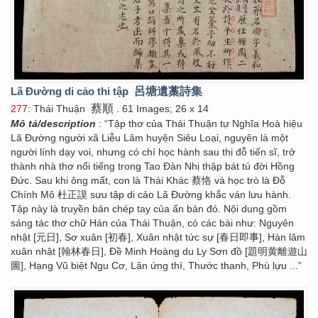
Lã Đường di cảo thi tập
呂塘遺藁詩集
蔡順
277
: Thái Thuận
. 61 Images; 26 x 14
Mô tả/description
: “Tập thơ của Thái Thuận tự Nghĩa Hoà hiệu
Lã Đường người xã Liễu Lâm huyện Siêu Loại, nguyên là một
người lính dạy voi, nhưng có chí học hành sau thi đỗ tiến sĩ, trở
thành nhà thơ nổi tiếng trong Tao Đàn Nhị thập bát tú đời Hồng
Đức. Sau khi ông mất, con là Thái Khác 蔡恪 và học trò là Đỗ
Chính Mô 杜正謨 sưu tập di cảo Lã Đường khắc ván lưu hành.
Tập này là truyền bản chép tay của ấn bản đó. Nội dung gồm
sáng tác thơ chữ Hán của Thái Thuận, có các bài như: Nguyên
nhật [元日], Sơ xuân [初春], Xuân nhật tức sự [春日即事], Hàn lâm
xuân nhật [翰林春日], Đề Minh Hoàng du Ly Sơn đồ [題明黄離遊山
圖], Hạng Vũ biệt Ngu Cơ, Lân ứng thí, Thước thanh, Phù lựu ...”