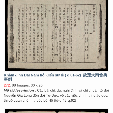
Khâm định Đại Nam hội điển sự lệ ( q.61-62)
欽定大南會典
事例
272
. 88 Images; 30 x 20
Mô tả/description
: Các bài chỉ, dụ, nghị định và chỉ chuẩn từ đời
Nguyễn Gia Long đến đời Tự Đức, về các việc chính trị, giáo dục,
thi cử quan chế,... thuộc bộ Hộ (từ q.45-q.62)