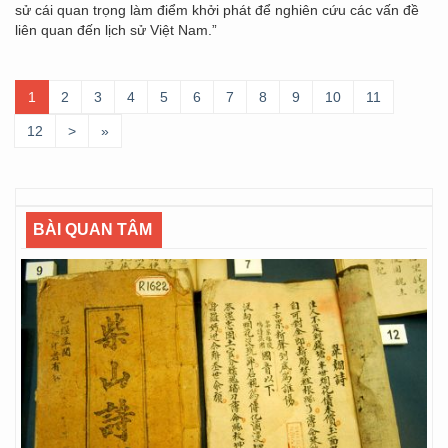
sử cái quan trọng làm điểm khởi phát để nghiên cứu các vấn đề
liên quan đến lịch sử Việt Nam.”
1
2
3
4
5
6
7
8
9
10
11
12
>
»
BÀI QUAN TÂM