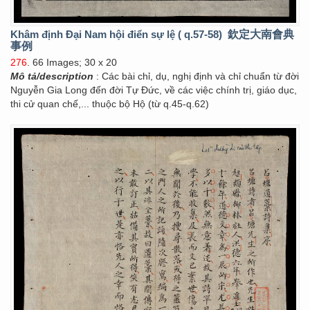
Khâm định Đại Nam hội điển sự lệ ( q.57-58)
欽定大南會典
事例
276
. 66 Images; 30 x 20
Mô tả/description
: Các bài chỉ, dụ, nghị định và chỉ chuẩn từ đời
Nguyễn Gia Long đến đời Tự Đức, về các việc chính trị, giáo dục,
thi cử quan chế,... thuộc bộ Hộ (từ q.45-q.62)