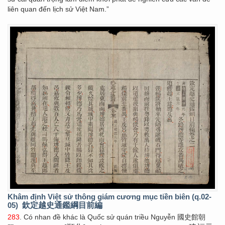
liên quan đến lịch sử Việt Nam.”
Khâm định Việt sử thông giám cương mục tiền biên (q.02-
05)
欽定越史通鑑綱目前編
283
. Có nhan đề khác là Quốc sử quán triều Nguyễn 國史館朝