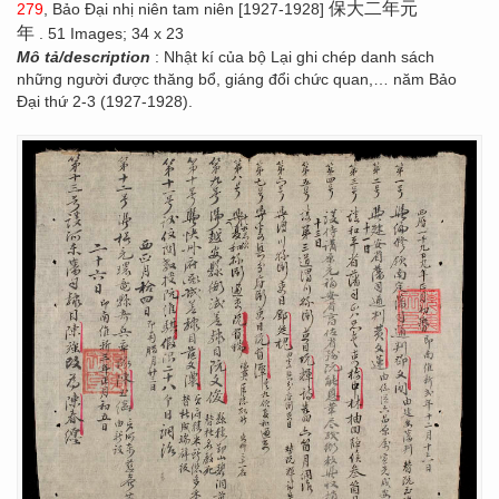
保大二年元
279
, Bảo Đại nhị niên tam niên [1927-1928]
年
. 51 Images; 34 x 23
Mô tả/description
: Nhật kí của bộ Lại ghi chép danh sách
những người được thăng bổ, giáng đổi chức quan,… năm Bảo
Đại thứ 2-3 (1927-1928).