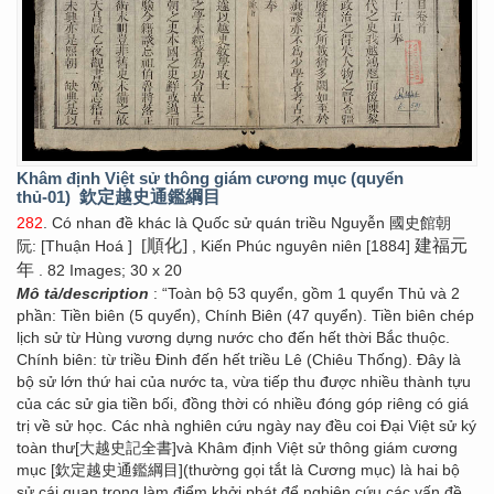
Khâm định Việt sử thông giám cương mục (quyển
thủ-01)
欽定越史通鑑綱目
282
. Có nhan đề khác là Quốc sử quán triều Nguyễn 國史館朝
[順化]
建福元
阮: [Thuận Hoá ]
, Kiến Phúc nguyên niên [1884]
年
. 82 Images; 30 x 20
Mô tả/description
: “Toàn bộ 53 quyển, gồm 1 quyển Thủ và 2
phần: Tiền biên (5 quyển), Chính Biên (47 quyển). Tiền biên chép
lịch sử từ Hùng vương dựng nước cho đến hết thời Bắc thuộc.
Chính biên: từ triều Đinh đến hết triều Lê (Chiêu Thống). Đây là
bộ sử lớn thứ hai của nước ta, vừa tiếp thu được nhiều thành tựu
của các sử gia tiền bối, đồng thời có nhiều đóng góp riêng có giá
trị về sử học. Các nhà nghiên cứu ngày nay đều coi Đại Việt sử ký
toàn thư[大越史記全書]và Khâm định Việt sử thông giám cương
mục [欽定越史通鑑綱目](thường gọi tắt là Cương mục) là hai bộ
sử cái quan trọng làm điểm khởi phát để nghiên cứu các vấn đề