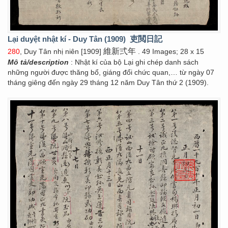
Lại duyệt nhật kí - Duy Tân (1909)
吏閲日記
維新弍年
280
, Duy Tân nhị niên [1909]
. 49 Images; 28 x 15
Mô tả/description
: Nhật kí của bộ Lại ghi chép danh sách
những người được thăng bổ, giáng đổi chức quan,… từ ngày 07
tháng giêng đến ngày 29 tháng 12 năm Duy Tân thứ 2 (1909).