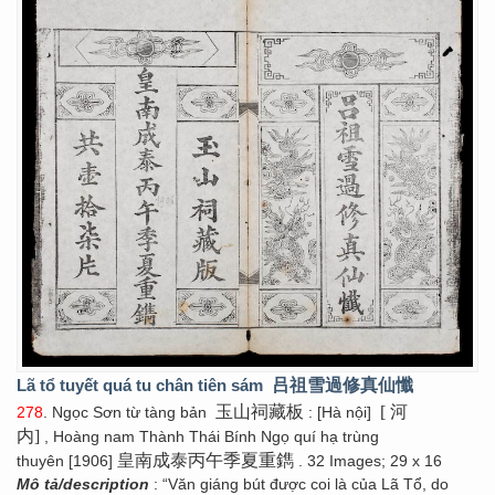
Lã tổ tuyết quá tu chân tiên sám
吕祖雪過修真仙懺
玉山祠藏板
[ 河
278
. Ngọc Sơn từ tàng bản
: [Hà nội]
内]
, Hoàng nam Thành Thái Bính Ngọ quí hạ trùng
皇南成泰丙午季夏重鐫
thuyên [1906]
. 32 Images; 29 x 16
Mô tả/description
: “Văn giáng bút được coi là của Lã Tổ, do