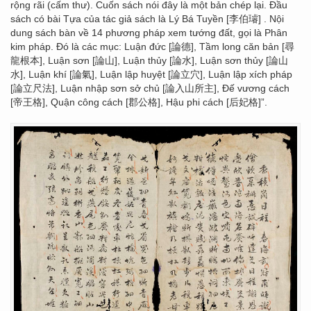
rộng rãi (cấm thư). Cuốn sách nói đây là một bản chép lại. Đầu
sách có bài Tựa của tác giả sách là Lý Bá Tuyền [李伯璿] . Nội
dung sách bàn về 14 phương pháp xem tướng đất, gọi là Phân
kim pháp. Đó là các mục: Luận đức [論德], Tầm long căn bản [尋
龍根本], Luận sơn [論山], Luận thủy [論水], Luận sơn thủy [論山
水], Luận khí [論氣], Luận lập huyệt [論立穴], Luận lập xích pháp
[論立尺法], Luận nhập sơn sở chủ [論入山所主], Đế vương cách
[帝王格], Quận công cách [郡公格], Hậu phi cách [后妃格]”.