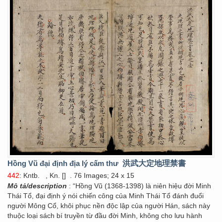
Hồng Vũ đại định địa lý cấm thư
洪武大定地理禁書
442
: Kntb.
, Kn. []
. 76 Images; 24 x 15
Mô tả/description
: “Hồng Vũ (1368-1398) là niên hiệu đời Minh
Thái Tổ, đại định ý nói chiến công của Minh Thái Tổ đánh đuổi
người Mông Cổ, khôi phục nền độc lập của người Hán, sách này
thuộc loại sách bí truyền từ đầu đời Minh, không cho lưu hành