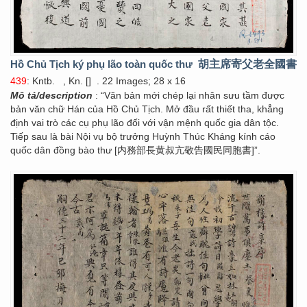
Hồ Chủ Tịch ký phụ lão toàn quốc thư
胡主席寄父老全國書
439
: Kntb.
, Kn. []
. 22 Images; 28 x 16
Mô tả/description
: “Văn bản mới chép lại nhân sưu tầm được
bản văn chữ Hán của Hồ Chủ Tịch. Mở đầu rất thiết tha, khẳng
định vai trò các cụ phụ lão đối với vận mệnh quốc gia dân tộc.
Tiếp sau là bài Nội vụ bộ trưởng Huỳnh Thúc Kháng kính cáo
quốc dân đồng bào thư [内務部長黄叔亢敬告國民同胞書]”.