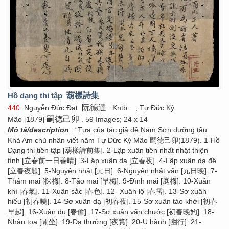
Hồ dạng thi tập
葫樣詩集
阮德達
440
. Nguyễn Đức Đạt
: Kntb.
, Tự Đức Kỷ
嗣德己卯
Mão [1879]
. 59 Images; 24 x 14
Mô tả/description
: “Tựa của tác giả đề Nam Sơn dưỡng tẩu
Khả Am chủ nhân viết năm Tự Đức Kỷ Mão 嗣德己卯(1879). 1-Hồ
Dạng thi tiền tập [葫樣詩前集]. 2-Lập xuân tiền nhất nhật thiện
tình [立春前一日善晴]. 3-Lập xuân dạ [立春夜]. 4-Lập xuân dạ đề
[立春夜題]. 5-Nguyên nhật [元日]. 6-Nguyên nhật vãn [元日晚]. 7-
Thám mai [探梅]. 8-Tảo mai [早梅]. 9-Đình mai [庭梅]. 10-Xuân
khí [春氣]. 11-Xuân sắc [春色]. 12- Xuân lộ [春露]. 13-Sơ xuân
hiểu [初春曉]. 14-Sơ xuân dạ [初春夜]. 15-Sơ xuân tảo khởi [初春
早起]. 16-Xuân du [春偷]. 17-Sơ xuân vãn chước [初春晚妁]. 18-
Nhàn tọa [閒坐]. 19-Dạ thưởng [夜賞]. 20-U hành [幽行]. 21-