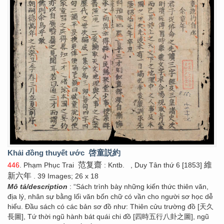
Khải đồng thuyết ước
啓童説約
范复齋
維
446
. Phạm Phục Trai
: Kntb.
, Duy Tân thứ 6 [1853]
新六年
. 39 Images; 26 x 18
Mô tả/description
: “Sách trình bày những kiến thức thiên văn,
địa lý, nhân sự bằng lối văn bốn chữ có vần cho người sơ học dễ
hiểu. Đầu sách có các bản sơ đồ như: Thiên cửu trường đồ [天久
長圖], Tứ thời ngũ hành bát quái chi đồ [四時五行八卦之圖], ngũ