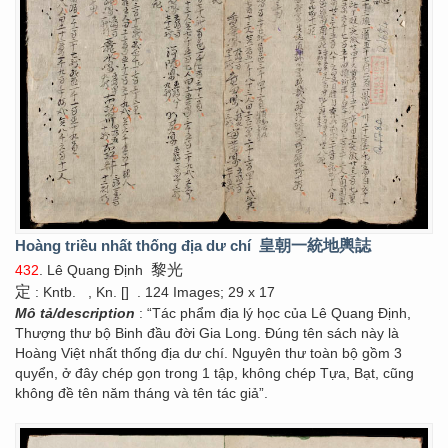
Hoàng triều nhất thống địa dư chí
皇朝一統地輿誌
黎光
432
. Lê Quang Định
定
: Kntb.
, Kn. []
. 124 Images; 29 x 17
Mô tả/description
: “Tác phẩm địa lý học của Lê Quang Định,
Thượng thư bộ Binh đầu đời Gia Long. Đúng tên sách này là
Hoàng Việt nhất thống địa dư chí. Nguyên thư toàn bộ gồm 3
quyển, ở đây chép gọn trong 1 tập, không chép Tựa, Bạt, cũng
không đề tên năm tháng và tên tác giả”.