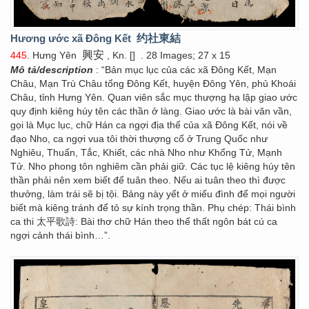
Hương ước xã Đông Kết
约社東結
興安
445
. Hưng Yên
, Kn. []
. 28 Images; 27 x 15
Mô tả/description
: “Bản mục lục của các xã Đông Kết, Mạn
Châu, Mạn Trù Châu tổng Đông Kết, huyện Đông Yên, phủ Khoái
Châu, tỉnh Hưng Yên. Quan viên sắc mục thượng hạ lập giao ước
quy định kiêng húy tên các thần ở làng. Giao ước là bài văn vần,
gọi là Mục lục, chữ Hán ca ngợi địa thế của xã Đông Kết, nói về
đạo Nho, ca ngợi vua tôi thời thượng cổ ở Trung Quốc như
Nghiêu, Thuấn, Tắc, Khiết, các nhà Nho như Khổng Tử, Mạnh
Tử. Nho phong tôn nghiêm cần phải giữ. Các tục lệ kiêng húy tên
thần phải nên xem biết để tuân theo. Nếu ai tuân theo thì được
thưởng, làm trái sẽ bị tội. Bảng này yết ở miếu đình để mọi người
biết mà kiêng tránh để tỏ sự kính trọng thần. Phụ chép: Thái bình
ca thi 太平歌詩: Bài thơ chữ Hán theo thể thất ngôn bát cú ca
ngợi cảnh thái bình…”.