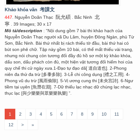
Khảo khóa văn
考課文
阮允碩
北
447
. Nguyễn Doãn Thạc
. Bắc Ninh
寧
. 39 Images; 30 x 17
Mô tả/description
: “Nội dung gồm 7 bài thi khảo hạch của
Nguyễn Doãn Thạc người xã Du Lâm, huyện Đông Ngàn, phủ Từ
Sơn, Bắc Ninh. Bài thứ nhất bị rách thiếu tờ đầu, bài thứ hai có
bút son phê chữ. Tập này gồm 10 bài, có thể mất thiếu vài trang,
nhưng nói chung còn tương đối đầy đủ hồ sơ một kỳ khảo khóa,
dấu son, dấu phách còn đủ, một hiện vật tương đối hiếm hoi của
quy chế thi cử ngày xưa.1-Đạo tự đạo dã[ 道自道也]. 2-Phong
niên đa thử đa trừ [多黍多除]. 3-Lễ chi công dụng [禮之工用]. 4-
Phong vũ du trừ [風雨偷除]. 5-Vị ương cung thi [未央宫詩]. 6-Ngư
tiềm tại uyên [魚潛在淵]. 7-Dữ thiếu lạc nhạc dữ chúng lạc nhạc,
thục lạc [與少樂樂與眾樂樂孰樂] ”.
1
2
3
4
5
6
7
8
9
10
11
12
>
»