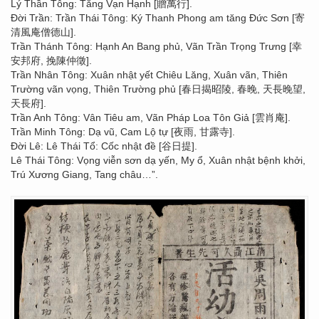
Lý Thần Tông: Tăng Vạn Hạnh [贈萬行].
Đời Trần: Trần Thái Tông: Ký Thanh Phong am tăng Đức Sơn [寄
清風庵僧德山].
Trần Thánh Tông: Hạnh An Bang phủ, Vãn Trần Trọng Trưng [幸
安邦府, 挽陳仲徵].
Trần Nhân Tông: Xuân nhật yết Chiêu Lăng, Xuân vãn, Thiên
Trường vãn vọng, Thiên Trường phủ [春日揭昭陵, 春晚, 天長晚望,
天長府].
Trần Anh Tông: Vân Tiêu am, Vãn Pháp Loa Tôn Giả [雲肖庵].
Trần Minh Tông: Dạ vũ, Cam Lộ tự [夜雨, 甘露寺].
Đời Lê: Lê Thái Tổ: Cốc nhật đề [谷日提].
Lê Thái Tông: Vọng viễn sơn dạ yến, My ổ, Xuân nhật bệnh khởi,
Trú Xương Giang, Tang châu…”.