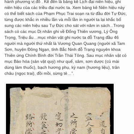
hành phương vị đồ . Kế đến là bảng kê Lịch đại niên hiệu, ghi
niên hiệu của các triều đại nước ta. Xem bảng kê Niên hiệu này
có thể biết sách của Phạm Phục Trai soạn ra từ đầu đời Tự Đức,
từng được khắc in nhiều lần và mỗi lần in người ta lại khắc bổ
sung các niên hiệu sau Tự Đức cho sát với năm in sách...Trong
sách có các mục Dị nhân ghi về Đổng Thiên vương, Lý Ông
Trọng, Triệu ẩu…mục nhân vật ghi nước ta đỗ Trạng đầu 46
người mà người thứ nhất là Vương Quan Quang (người xã Tam
Sơn, huyện Đông Ngạn, tỉnh Bắc Ninh đỗ Trạng nguyên khoa
Thiên ứng Chính Bình đời Trần Thái Tông. Sau mục nhân vật có
mục Bảo hóa (sản vật quý) như quế, sâm, sơn dược (củ mài
dùng làm thuốc), bạch hương phụ, kỳ nam (hương liệu), trân
châu (ngọc trai), đồi mồi, sừng tê…”.