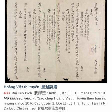
Hoàng Việt thi tuyển
皇越詩選
裴輝壁
433
. Bùi Huy Bích
: Kntb.
, Kn. []
. 10 Images; 29 x 13
Mô tả/description
: “Sao chép Hoàng Việt thi tuyển theo bản in,
nhưng chỉ có 10 tờ đầu quyển 1. Đời Lý: Lý Thái Tông: Tán Tì Ni
Đa Lưu Chi thiền sư [贊枇尼多流支禪師].