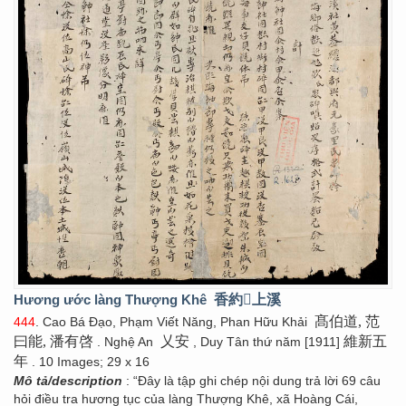
Hương ước làng Thượng Khê
香約񠆨上溪
髙伯道, 范
444
. Cao Bá Đạo, Phạm Viết Năng, Phan Hữu Khải
曰能, 潘有啓
乂安
維新五
. Nghệ An
, Duy Tân thứ năm [1911]
年
. 10 Images; 29 x 16
Mô tả/description
: “Đây là tập ghi chép nội dung trả lời 69 câu
hỏi điều tra hương tục của làng Thượng Khê, xã Hoàng Cái,