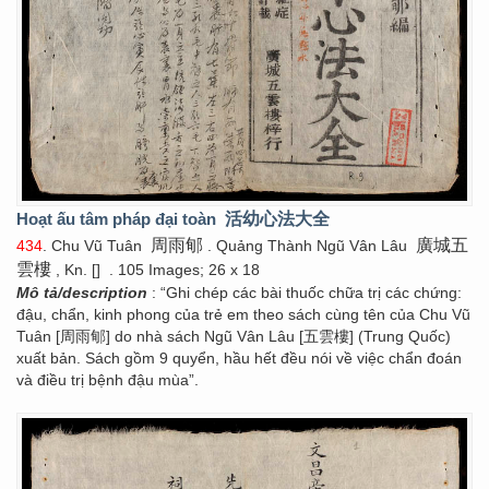
Hoạt ấu tâm pháp đại toàn
活幼心法大全
周雨郇
廣城五
434
. Chu Vũ Tuân
. Quảng Thành Ngũ Vân Lâu
雲樓
, Kn. []
. 105 Images; 26 x 18
Mô tả/description
: “Ghi chép các bài thuốc chữa trị các chứng:
đậu, chẩn, kinh phong của trẻ em theo sách cùng tên của Chu Vũ
Tuân [周雨郇] do nhà sách Ngũ Vân Lâu [五雲樓] (Trung Quốc)
xuất bản. Sách gồm 9 quyển, hầu hết đều nói về việc chẩn đoán
và điều trị bệnh đậu mùa”.