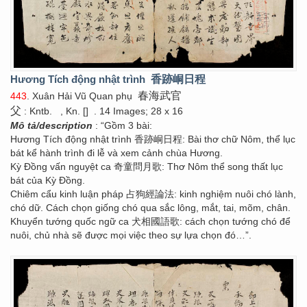
Hương Tích động nhật trình
香跡峒日程
春海武官
443
. Xuân Hải Vũ Quan phụ
父
: Kntb.
, Kn. []
. 14 Images; 28 x 16
Mô tả/description
: “Gồm 3 bài:
Hương Tích động nhật trình 香跡峒日程: Bài thơ chữ Nôm, thể lục
bát kể hành trình đi lễ và xem cảnh chùa Hương.
Kỳ Đồng vấn nguyệt ca 奇童問月歌: Thơ Nôm thể song thất lục
bát của Kỳ Đồng.
Chiêm cẩu kinh luận pháp 占狗經論法: kinh nghiệm nuôi chó lành,
chó dữ. Cách chọn giống chó qua sắc lông, mắt, tai, mõm, chân.
Khuyển tướng quốc ngữ ca 犬相國語歌: cách chọn tướng chó để
nuôi, chủ nhà sẽ được mọi việc theo sự lựa chọn đó…”.