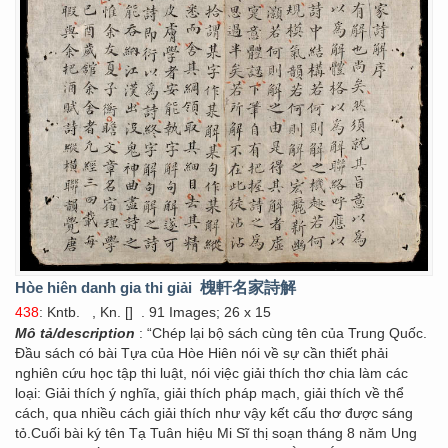
Hòe hiên danh gia thi giải
槐軒名家詩解
438
: Kntb.
, Kn. []
. 91 Images; 26 x 15
Mô tả/description
: “Chép lại bộ sách cùng tên của Trung Quốc.
Đầu sách có bài Tựa của Hòe Hiên nói về sự cần thiết phải
nghiên cứu học tập thi luật, nói việc giải thích thơ chia làm các
loại: Giải thích ý nghĩa, giải thích pháp mạch, giải thích về thể
cách, qua nhiều cách giải thích như vậy kết cấu thơ được sáng
tỏ.Cuối bài ký tên Tạ Tuân hiệu Mi Sĩ thị soạn tháng 8 năm Ung