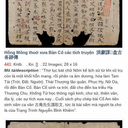
Hồng Mông thuở xưa Bàn Cổ các tích truyện
洪蒙課𠸗盘古
各跡傳
441
: Kntb.
, Kn. []
. 22 Images; 28 x 16
Mô tả/description
: “Thơ lục bát chữ Nôm kể lịch sử từ khi vũ trụ
còn là một khối hỗn mang, rồi phân ra âm dương, hóa làm Tam
Tài (Trời, Đất. Người). Thái Thượng lão quân, Phục Hy, Nữ Oa,
rồi đến Bàn Cổ. Bàn Cổ sinh ra trời, đất cho đến ba triều Hạ
Thương Chu. Khổng Tử học thông ngũ kinh, chư sử, thiên văn,
địa lý, các sự tích xưa nay…Cuối sách phụ chép bài Cổ Am tiên
sinh sấm ca văn 古庵先生讖歌文, tức là bài sấm mà người ta cho
là của Trạng Trình Nguyễn Bỉnh Khiêm”.