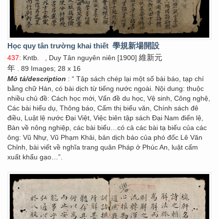
Học quy tân trường khai thiết
學規新場開設
維新元
437
: Kntb.
, Duy Tân nguyên niên [1900]
年
. 89 Images; 28 x 16
Mô tả/description
: “ Tập sách chép lại một số bài báo, tạp chí
bằng chữ Hán, có bài dịch từ tiếng nước ngoài. Nội dung: thuộc
nhiều chủ đề: Cách học mới, Vấn đề du học, Vệ sinh, Công nghệ,
Các bài hiểu dụ, Thông báo, Cấm thị biểu văn, Chính sách đê
điều, Luật lệ nước Đại Việt, Việc biên tập sách Đại Nam điển lệ,
Bàn về nông nghiệp, các bài biểu…có cả các bài tạ biểu của các
ông: Vũ Nhự, Vũ Phạm Khải, bản dịch báo của phó đốc Lê Văn
Chỉnh, bài viết về nghĩa trang quân Pháp ở Phúc An, luật cấm
xuất khẩu gạo…”.