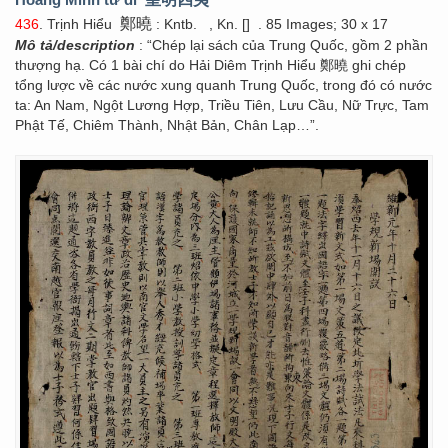
鄭曉
436
. Trịnh Hiểu
: Kntb.
, Kn. []
. 85 Images; 30 x 17
Mô tả/description
: “Chép lại sách của Trung Quốc, gồm 2 phần
thượng hạ. Có 1 bài chí do Hải Diêm Trịnh Hiểu 鄭曉 ghi chép
tổng lược về các nước xung quanh Trung Quốc, trong đó có nước
ta: An Nam, Ngột Lương Hợp, Triều Tiên, Lưu Cầu, Nữ Trực, Tam
Phật Tế, Chiêm Thành, Nhật Bản, Chân Lạp…”.