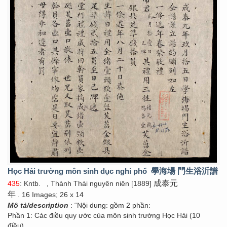
Học Hải trường môn sinh dục nghi phổ
學海場 門生浴沂譜
成泰元
435
: Kntb.
, Thành Thái nguyên niên [1889]
年
. 16 Images; 26 x 14
Mô tả/description
: “Nội dung: gồm 2 phần:
Phần 1: Các điều quy ước của môn sinh trường Học Hải (10
điều).