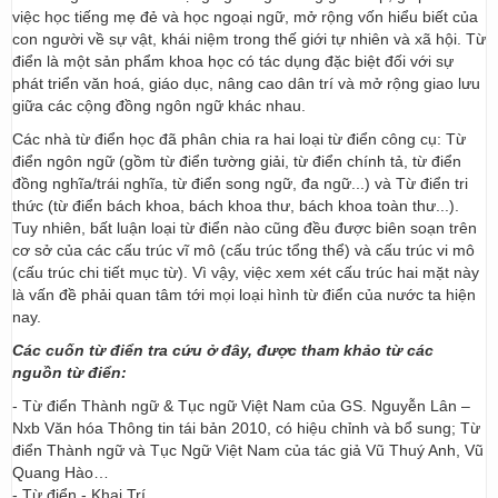
việc học tiếng mẹ đẻ và học ngoại ngữ, mở rộng vốn hiểu biết của
con người về sự vật, khái niệm trong thế giới tự nhiên và xã hội. Từ
điển là một sản phẩm khoa học có tác dụng đặc biệt đối với sự
phát triển văn hoá, giáo dục, nâng cao dân trí và mở rộng giao lưu
giữa các cộng đồng ngôn ngữ khác nhau.
Các nhà từ điển học đã phân chia ra hai loại từ điển công cụ: Từ
điển ngôn ngữ (gồm từ điển tường giải, từ điển chính tả, từ điển
đồng nghĩa/trái nghĩa, từ điển song ngữ, đa ngữ...) và Từ điển tri
thức (từ điển bách khoa, bách khoa thư, bách khoa toàn thư...).
Tuy nhiên, bất luận loại từ điển nào cũng đều được biên soạn trên
cơ sở của các cấu trúc vĩ mô (cấu trúc tổng thể) và cấu trúc vi mô
(cấu trúc chi tiết mục từ). Vì vậy, việc xem xét cấu trúc hai mặt này
là vấn đề phải quan tâm tới mọi loại hình từ điển của nước ta hiện
nay.
Các cuốn từ điển tra cứu ở đây, được tham khảo từ các
nguồn từ điển:
- Từ điển Thành ngữ & Tục ngữ Việt Nam của GS. Nguyễn Lân –
Nxb Văn hóa Thông tin tái bản 2010, có hiệu chỉnh và bổ sung; Từ
điển Thành ngữ và Tục Ngữ Việt Nam của tác giả Vũ Thuý Anh, Vũ
Quang Hào…
- Từ điển - Khai Trí.