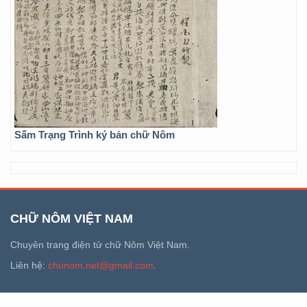
Sấm Trạng Trình ký bản chữ Nôm
CHỮ NÔM VIỆT NAM
Chuyên trang điện tử chữ Nôm Việt Nam.
Liên hệ:
chunom.net@gmail.com
.