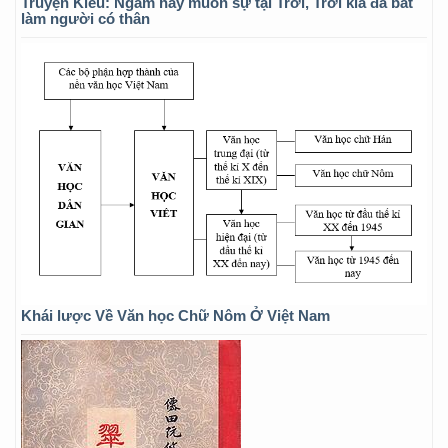
Truyện Kiều: Ngẫm hay muôn sự tại Trời, Trời kia đã bắt
làm người có thân
Khái lược Về Văn học Chữ Nôm Ở Việt Nam