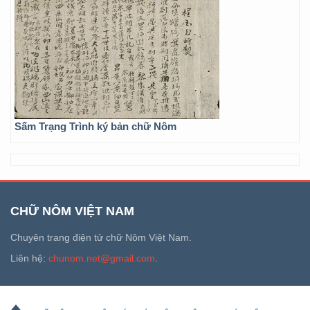
Sấm Trạng Trình ký bản chữ Nôm
CHỮ NÔM VIỆT NAM
Chuyên trang điện tử chữ Nôm Việt Nam.
Liên hệ:
chunom.net@gmail.com
.