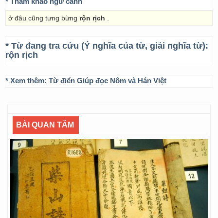
* Tham khảo ngữ cảnh
ở đâu cũng tưng bừng
rộn rịch
.
* Từ đang tra cứu (Ý nghĩa của từ, giải nghĩa từ):
rộn rịch
* Xem thêm:
Từ điển Giúp đọc Nôm và Hán Việt
BÀI QUAN TÂM