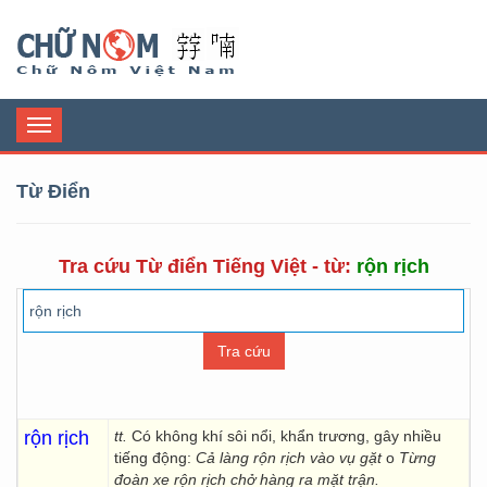
Chữ Nôm
Toggle
navigation
Từ Điển
Tra cứu Từ điển Tiếng Việt - từ:
rộn rịch
rộn rịch
tt.
Có không khí sôi nổi, khẩn trương, gây nhiều
tiếng động:
Cả làng rộn rịch vào vụ gặt
o
Từng
đoàn xe rộn rịch chở hàng ra mặt trận.