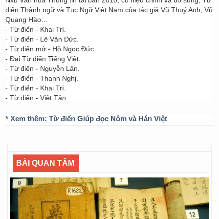
Nxb Văn hóa Thông tin tái bản 2010, có hiệu chỉnh và bổ sung; Từ
điển Thành ngữ và Tục Ngữ Việt Nam của tác giả Vũ Thuý Anh, Vũ
Quang Hào…
- Từ điển - Khai Trí.
- Từ điển - Lê Văn Đức.
- Từ điển mở - Hồ Ngọc Đức.
- Đại Từ điển Tiếng Việt.
- Từ điển - Nguyễn Lân.
- Từ điển - Thanh Nghị.
- Từ điển - Khai Trí.
- Từ điển - Việt Tân.
* Xem thêm:
Từ điển Giúp đọc Nôm và Hán Việt
BÀI QUAN TÂM