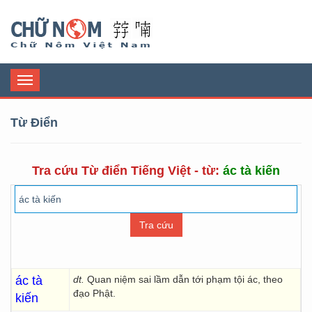
Chữ Nôm
Toggle
navigation
Từ Điển
Tra cứu Từ điển Tiếng Việt - từ:
ác tà kiến
ác tà
dt.
Quan niệm sai lầm dẫn tới phạm tội ác, theo
đạo Phật.
kiến