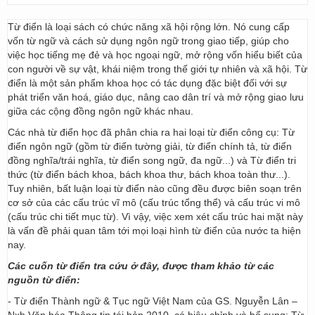
Từ điển là loại sách có chức năng xã hội rộng lớn. Nó cung cấp
vốn từ ngữ và cách sử dụng ngôn ngữ trong giao tiếp, giúp cho
việc học tiếng mẹ đẻ và học ngoại ngữ, mở rộng vốn hiểu biết của
con người về sự vật, khái niệm trong thế giới tự nhiên và xã hội. Từ
điển là một sản phẩm khoa học có tác dụng đặc biệt đối với sự
phát triển văn hoá, giáo dục, nâng cao dân trí và mở rộng giao lưu
giữa các cộng đồng ngôn ngữ khác nhau.
Các nhà từ điển học đã phân chia ra hai loại từ điển công cụ: Từ
điển ngôn ngữ (gồm từ điển tường giải, từ điển chính tả, từ điển
đồng nghĩa/trái nghĩa, từ điển song ngữ, đa ngữ...) và Từ điển tri
thức (từ điển bách khoa, bách khoa thư, bách khoa toàn thư...).
Tuy nhiên, bất luận loại từ điển nào cũng đều được biên soạn trên
cơ sở của các cấu trúc vĩ mô (cấu trúc tổng thể) và cấu trúc vi mô
(cấu trúc chi tiết mục từ). Vì vậy, việc xem xét cấu trúc hai mặt này
là vấn đề phải quan tâm tới mọi loại hình từ điển của nước ta hiện
nay.
Các cuốn từ điển tra cứu ở đây, được tham khảo từ các
nguồn từ điển:
- Từ điển Thành ngữ & Tục ngữ Việt Nam của GS. Nguyễn Lân –