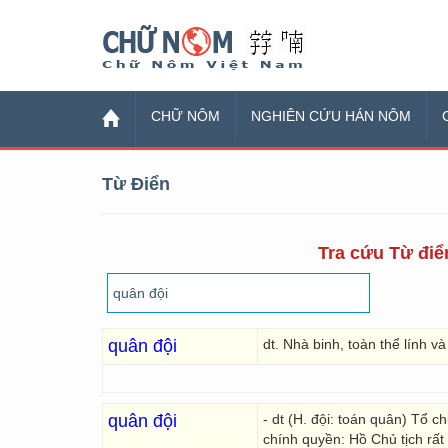
Chữ Nôm
CHỮ NÔM
NGHIÊN CỨU HÁN NÔM
Từ Điển
Tra cứu Từ điển
quân đội
dt. Nhà binh, toàn thể lính v
quân đội
- dt (H. đội: toán quân) Tổ 
chính quyền: Hồ Chủ tịch rất