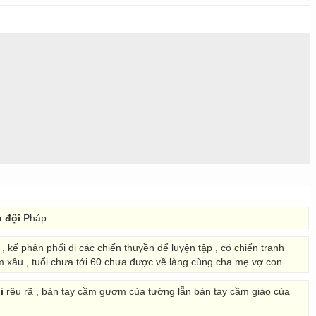
 đội
Pháp.
 kế phân phối đi các chiến thuyền để luyện tập , có chiến tranh
àm xâu , tuổi chưa tới 60 chưa được về làng cùng cha mẹ vợ con.
i
rệu rã , bàn tay cầm gươm của tướng lẫn bàn tay cầm giáo của