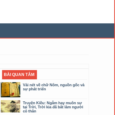
BÀI QUAN TÂM
Vài nét về chữ Nôm, nguồn gốc và
sự phát triển
Truyện Kiều: Ngẫm hay muôn sự
tại Trời, Trời kia đã bắt làm người
có thân