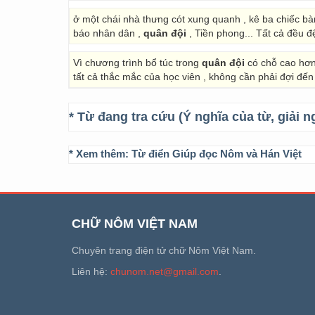
ở một chái nhà thưng cót xung quanh , kê ba chiếc bà
báo nhân dân ,
quân đội
, Tiền phong... Tất cả đều 
Vì chương trình bổ túc trong
quân đội
có chỗ cao hơn 
tất cả thắc mắc của học viên , không cần phải đợi đến
* Từ đang tra cứu (Ý nghĩa của từ, giải n
* Xem thêm:
Từ điển Giúp đọc Nôm và Hán Việt
CHỮ NÔM VIỆT NAM
Chuyên trang điện tử chữ Nôm Việt Nam.
Liên hệ:
chunom.net@gmail.com
.