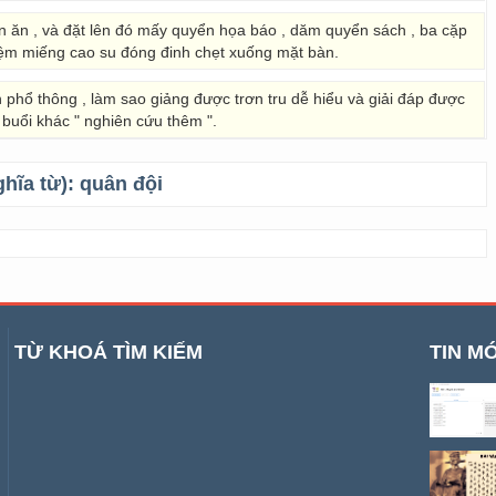
n ăn , và đặt lên đó mấy quyển họa báo , dăm quyển sách , ba cặp
đệm miếng cao su đóng đinh chẹt xuống mặt bàn.
phổ thông , làm sao giảng được trơn tru dễ hiểu và giải đáp được
 buổi khác " nghiên cứu thêm ".
ghĩa từ):
quân đội
TỪ KHOÁ TÌM KIẾM
TIN MỚ