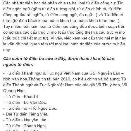
Các nhà từ điển học đã phân chia ra hai loại từ điển công cụ: Từ
điển ngôn ngữ (gồm từ điển tường giải, từ điển chính tả, từ điển
đồng nghĩa/trái nghĩa, từ điển song ngữ, đa ngữ...) và Từ điển tri
thức (từ điển bách khoa, bách khoa thư, bách khoa toàn thư...).
Tuy nhiên, bất luận loại từ điển nào cũng đều được biên soạn trên
cơ sở của các cấu trúc vĩ mô (cấu trúc tổng thể) và cấu trúc vi mô
(cấu trúc chi tiết mục từ). Vì vậy, việc xem xét cấu trúc hai mặt này
là vấn đề phải quan tâm tới mọi loại hình từ điển của nước ta hiện
nay.
Các cuốn từ điển tra cứu ở đây, được tham khảo từ các
nguồn từ điển:
- Từ điển Thành ngữ & Tục ngữ Việt Nam của GS. Nguyễn Lân –
Nxb Văn hóa Thông tin tái bản 2010, có hiệu chỉnh và bổ sung; Từ
điển Thành ngữ và Tục Ngữ Việt Nam của tác giả Vũ Thuý Anh, Vũ
Quang Hào…
- Từ điển - Khai Trí.
- Từ điển - Lê Văn Đức.
- Từ điển mở - Hồ Ngọc Đức.
- Đại Từ điển Tiếng Việt.
- Từ điển - Nguyễn Lân.
- Từ điển - Thanh Nghị.