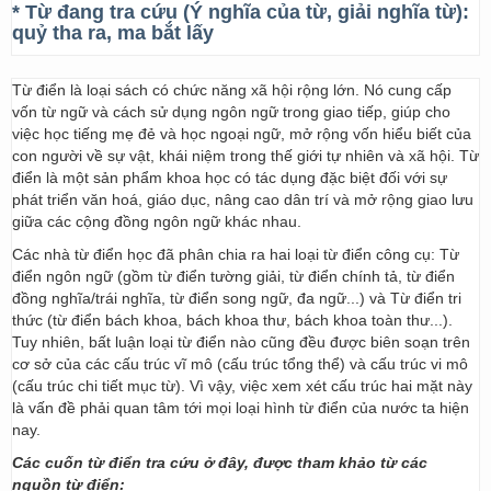
* Từ đang tra cứu (Ý nghĩa của từ, giải nghĩa từ):
quỷ tha ra, ma bắt lấy
Từ điển là loại sách có chức năng xã hội rộng lớn. Nó cung cấp
vốn từ ngữ và cách sử dụng ngôn ngữ trong giao tiếp, giúp cho
việc học tiếng mẹ đẻ và học ngoại ngữ, mở rộng vốn hiểu biết của
con người về sự vật, khái niệm trong thế giới tự nhiên và xã hội. Từ
điển là một sản phẩm khoa học có tác dụng đặc biệt đối với sự
phát triển văn hoá, giáo dục, nâng cao dân trí và mở rộng giao lưu
giữa các cộng đồng ngôn ngữ khác nhau.
Các nhà từ điển học đã phân chia ra hai loại từ điển công cụ: Từ
điển ngôn ngữ (gồm từ điển tường giải, từ điển chính tả, từ điển
đồng nghĩa/trái nghĩa, từ điển song ngữ, đa ngữ...) và Từ điển tri
thức (từ điển bách khoa, bách khoa thư, bách khoa toàn thư...).
Tuy nhiên, bất luận loại từ điển nào cũng đều được biên soạn trên
cơ sở của các cấu trúc vĩ mô (cấu trúc tổng thể) và cấu trúc vi mô
(cấu trúc chi tiết mục từ). Vì vậy, việc xem xét cấu trúc hai mặt này
là vấn đề phải quan tâm tới mọi loại hình từ điển của nước ta hiện
nay.
Các cuốn từ điển tra cứu ở đây, được tham khảo từ các
nguồn từ điển: