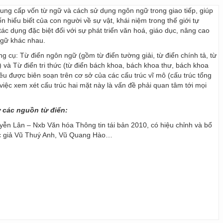
 cung cấp vốn từ ngữ và cách sử dụng ngôn ngữ trong giao tiếp, giúp
 hiểu biết của con người về sự vật, khái niệm trong thế giới tự
ác dụng đặc biệt đối với sự phát triển văn hoá, giáo dục, nâng cao
ngữ khác nhau.
ng cụ: Từ điển ngôn ngữ (gồm từ điển tường giải, từ điển chính tả, từ
) và Từ điển tri thức (từ điển bách khoa, bách khoa thư, bách khoa
 đều được biên soạn trên cơ sở của các cấu trúc vĩ mô (cấu trúc tổng
y, việc xem xét cấu trúc hai mặt này là vấn đề phải quan tâm tới mọi
ừ các nguồn từ điển:
ễn Lân – Nxb Văn hóa Thông tin tái bản 2010, có hiệu chỉnh và bổ
ác giả Vũ Thuý Anh, Vũ Quang Hào…