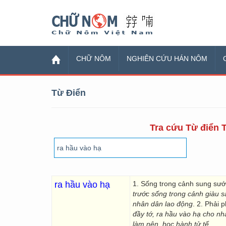
Chữ Nôm
CHỮ NÔM
NGHIÊN CỨU HÁN NÔM
Từ Điển
Tra cứu Từ điển T
ra hầu vào hạ
1. Sống trong cảnh sung sướ
trước sống trong cảnh giàu s
nhân dân lao động
. 2. Phải 
đầy tớ, ra hầu vào hạ cho n
làm nên, học hành tử tế
.