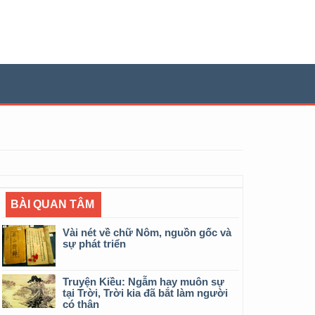
BÀI QUAN TÂM
Vài nét về chữ Nôm, nguồn gốc và
sự phát triển
Truyện Kiều: Ngẫm hay muôn sự
tại Trời, Trời kia đã bắt làm người
có thân