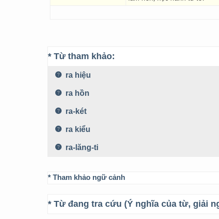
* Từ tham khảo:
ra hiệu
ra hồn
ra-két
ra kiểu
ra-lăng-ti
* Tham khảo ngữ cảnh
* Từ đang tra cứu (Ý nghĩa của từ, giải n