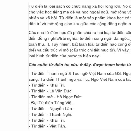
Từ điển là loại sách có chức năng xã hội rộng lớn. Nó
cho việc học tiếng mẹ đẻ và học ngoại ngữ, mở rộng vốn
nhiên và xã hội. Từ điển là một sản phẩm khoa học có t
dân trí và mở rộng giao lưu giữa các cộng đồng ngôn 
Các nhà từ điển học đã phân chia ra hai loại từ điển cô
điển đồng nghĩa/trái nghĩa, từ điển song ngữ, đa ngữ...
toàn thư...). Tuy nhiên, bất luận loại từ điển nào cũng
thể) và cấu trúc vi mô (cấu trúc chi tiết mục từ). Vì vậ
loại hình từ điển của nước ta hiện nay.
Các cuốn từ điển tra cứu ở đây, được tham khảo t
- Từ điển Thành ngữ & Tục ngữ Việt Nam của GS. Nguy
sung; Từ điển Thành ngữ và Tục Ngữ Việt Nam của t
- Từ điển - Khai Trí.
- Từ điển - Lê Văn Đức.
- Từ điển mở - Hồ Ngọc Đức.
- Đại Từ điển Tiếng Việt.
- Từ điển - Nguyễn Lân.
- Từ điển - Thanh Nghị.
- Từ điển - Khai Trí.
- Từ điển - Việt Tân.