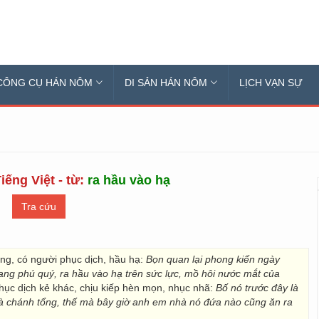
CÔNG CỤ HÁN NÔM
DI SẢN HÁN NÔM
LỊCH VẠN SỰ
iếng Việt - từ:
ra hầu vào hạ
ng, có người phục dịch, hầu hạ:
Bọn quan lại phong kiến ngày
ang phú quý, ra hầu vào hạ trên sức lực, mồ hôi nước mắt của
phục dịch kẻ khác, chịu kiếp hèn mọn, nhục nhã:
Bố nó trước đây là
hà chánh tổng, thế mà bây giờ anh em nhà nó đứa nào cũng ăn ra