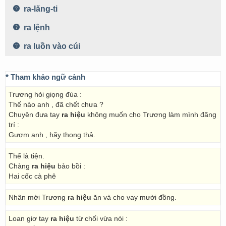
ra-lăng-ti
ra lệnh
ra luồn vào cúi
* Tham khảo ngữ cảnh
Trương hỏi giọng đùa :
Thế nào anh , đã chết chưa ?
Chuyên đưa tay
ra hiệu
không muốn cho Trương làm mình đãng
trí :
Gượm anh , hãy thong thả.
Thế là tiện.
Chàng
ra hiệu
bảo bồi :
Hai cốc cà phê
Nhân mời Trương
ra hiệu
ăn và cho vay mười đồng.
Loan giơ tay
ra hiệu
từ chối vừa nói :