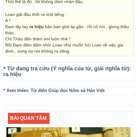
Thôi thế là đủ , tôi không dám nhận đâu.
Loan gật đầu thốt ra một tiếng :
À !
Đạm lấy tay
ra hiệu
bảo bạn ghé lại gần , rồi cố nói , giọng thều
thào :
Chị Thảo đến thăm em luôn nhé !
Rồi Đạm đăm đăm nhìn Loan như muốn hỏi Loan về việc gia
đình , song sợ nói không ra tiếng.
* Từ đang tra cứu (Ý nghĩa của từ, giải nghĩa từ):
ra hiệu
* Xem thêm:
Từ điển Giúp đọc Nôm và Hán Việt
BÀI QUAN TÂM