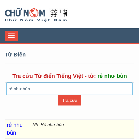
Chữ Nôm
Toggle
navigation
Từ Điển
Tra cứu Từ điển Tiếng Việt - từ:
rẻ như bùn
rẻ như
Nh. Rẻ như bèo.
bùn