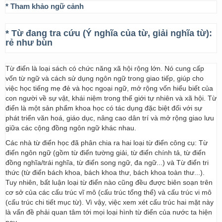
* Tham khảo ngữ cảnh
* Từ đang tra cứu (Ý nghĩa của từ, giải nghĩa từ):
rẻ như bùn
Từ điển là loại sách có chức năng xã hội rộng lớn. Nó cung cấp
vốn từ ngữ và cách sử dụng ngôn ngữ trong giao tiếp, giúp cho
việc học tiếng mẹ đẻ và học ngoại ngữ, mở rộng vốn hiểu biết của
con người về sự vật, khái niệm trong thế giới tự nhiên và xã hội. Từ
điển là một sản phẩm khoa học có tác dụng đặc biệt đối với sự
phát triển văn hoá, giáo dục, nâng cao dân trí và mở rộng giao lưu
giữa các cộng đồng ngôn ngữ khác nhau.
Các nhà từ điển học đã phân chia ra hai loại từ điển công cụ: Từ
điển ngôn ngữ (gồm từ điển tường giải, từ điển chính tả, từ điển
đồng nghĩa/trái nghĩa, từ điển song ngữ, đa ngữ...) và Từ điển tri
thức (từ điển bách khoa, bách khoa thư, bách khoa toàn thư...).
Tuy nhiên, bất luận loại từ điển nào cũng đều được biên soạn trên
cơ sở của các cấu trúc vĩ mô (cấu trúc tổng thể) và cấu trúc vi mô
(cấu trúc chi tiết mục từ). Vì vậy, việc xem xét cấu trúc hai mặt này
là vấn đề phải quan tâm tới mọi loại hình từ điển của nước ta hiện