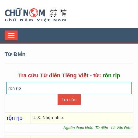
Chữ Nôm
Toggle
navigation
Từ Điển
Tra cứu Từ điển Tiếng Việt - từ:
rộn rịp
rộn rịp
tt. X. Nhộn-nhịp.
Nguồn tham khảo: Từ điển - Lê Văn Đức