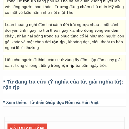
Trong lúc
rộn rịp
tiếng phu kêu hò hạ áo quan xuống huyệt lẫn
với tiếng người than khóc , Trương đứng chăm chú nhìn Mỹ cũng
có một vẽ kiêu hãnh như nét mặt Thu.
Loan thoáng nghĩ đến hai cảnh đời trái ngược nhau : một cảnh
đời yên tịnh ngày nọ trôi theo ngày kia như dòng sông êm đềm
chảy , nhẫn nại sống trong sự phục tùng cổ lệ như mọi người con
gái khác và một cảnh đời
rộn rịp
, khoáng đạt , siêu thoát ra hẳn
ngoài lề lối thường.
Liền cho người đi thỉnh các sư ở vùng ấy đến , lập đàn chay giải
oan , tiếng chiêng , tiếng trống
rộn rịp
ba bốn ngày trời.
* Từ đang tra cứu (Ý nghĩa của từ, giải nghĩa từ):
rộn rịp
* Xem thêm:
Từ điển Giúp đọc Nôm và Hán Việt
BÀI QUAN TÂM