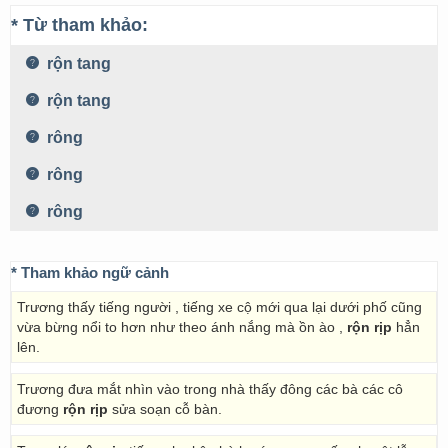
* Từ tham khảo:
rộn tang
rộn tang
rông
rông
rông
* Tham khảo ngữ cảnh
Trương thấy tiếng người , tiếng xe cộ mới qua lại dưới phố cũng
vừa bừng nổi to hơn như theo ánh nắng mà ồn ào ,
rộn rịp
hẳn
lên.
Trương đưa mắt nhìn vào trong nhà thấy đông các bà các cô
đương
rộn rịp
sửa soạn cỗ bàn.