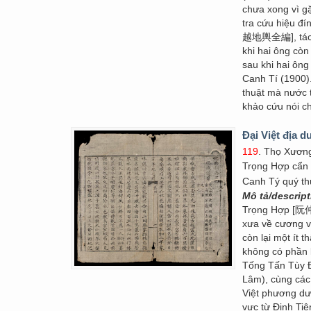
chưa xong vì g
tra cứu hiệu đí
越地輿全編], tác p
khi hai ông còn
sau khi hai ông
Canh Tí (1900).
thuật mà nước t
khảo cứu nói ch
Đại Việt địa d
119
. Thọ Xươn
Trọng Hợp cẩn
Canh Tý quý th
Mô tả/descrip
Trọng Hợp [阮仲合
xưa về cương vự
còn lại một ít 
không có phần 
Tống Tấn Tùy Đ
Lâm), cùng cá
Việt phương dư
vực từ Đinh T