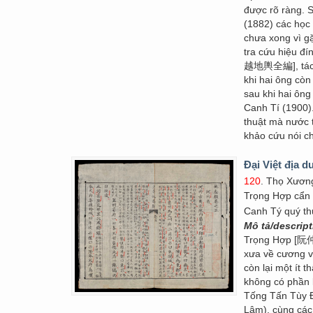
được rõ ràng.
(1882) các học
chưa xong vì g
tra cứu hiệu đí
越地輿全編], tác p
khi hai ông còn
sau khi hai ông
Canh Tí (1900).
thuật mà nước t
khảo cứu nói ch
Đại Việt địa d
120
. Thọ Xươn
Trọng Hợp cẩn
Canh Tý quý th
Mô tả/descrip
Trọng Hợp [阮仲合
xưa về cương vự
còn lại một ít 
không có phần 
Tống Tấn Tùy Đ
Lâm), cùng cá