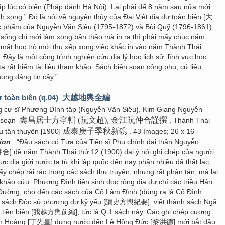
ặp lúc có biến (Pháp đánh Hà Nội). Lại phải để 8 năm sau nữa mới
nh xong.” Đó là nói về nguyên thủy của Đại Việt địa dư toàn biên [大
hẩm của Nguyễn Văn Siêu (1795-1872) và Bùi Quỹ (1796-1861),
 sống chỉ mới làm xong bản thảo mà in ra thì phải mấy chục năm
 mất học trò mới thu xếp xong việc khắc in vào năm Thành Thái
 Đây là một công trình nghiên cứu địa lý học lịch sử, lĩnh vực học
a rất hiếm tài liệu tham khảo. Sách biên soạn công phu, cứ liệu
ung đáng tin cậy.”
ư toàn biên (q.04)
大越地輿全編
g cư sĩ Phương Đình tập (Nguyễn Văn Siêu), Kim Giang Nguyễn
壽昌居士方亭輯 (阮文超), 金江阮仲合謹撰
 soạn
, Thành Thái
成泰庚子季秋新鎸
u tân thuyên [1900]
. 43 Images; 26 x 16
tion
: “Đầu sách có Tựa của Tiến sĩ Phụ chính đại thần Nguyễn
] đề năm Thành Thái thứ 12 (1900) đại ý nói ghi chép của người
c địa giới nước ta từ khi lập quốc đến nay phần nhiều đã thất lạc,
thấy chép rải rác trong các sách thư truyện, nhưng rất phân tán, mà lại
khảo cứu. Phương Đình tiên sinh đọc rộng địa dư chí các triều Hán
ường, cho đến các sách của Cố Lâm Đình (đúng ra là Cố Đình
c sách Độc sử phương dư kỷ yếu [讀史方輿紀要], viết thành sách Ngã
 tiền biên [我越方輿前編], tức là Q.1 sách này. Các ghi chép cương
iên Hoàng [丁先皇] dựng nước đến Lê Hồng Đức [黎洪德] mới bắt đầu