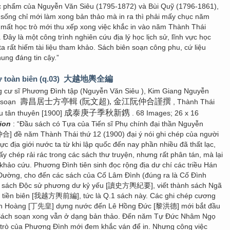
hẩm của Nguyễn Văn Siêu (1795-1872) và Bùi Quỹ (1796-1861),
 sống chỉ mới làm xong bản thảo mà in ra thì phải mấy chục năm
 mất học trò mới thu xếp xong việc khắc in vào năm Thành Thái
 Đây là một công trình nghiên cứu địa lý học lịch sử, lĩnh vực học
a rất hiếm tài liệu tham khảo. Sách biên soạn công phu, cứ liệu
ung đáng tin cậy.”
ư toàn biên (q.03)
大越地輿全編
 cư sĩ Phương Đình tập (Nguyễn Văn Siêu ), Kim Giang Nguyễn
壽昌居士方亭輯 (阮文超), 金江阮仲合謹撰
 soạn
, Thành Thái
成泰庚子季秋新鎸
u tân thuyên [1900]
. 68 Images; 26 x 16
tion
: “Đầu sách có Tựa của Tiến sĩ Phụ chính đại thần Nguyễn
] đề năm Thành Thái thứ 12 (1900) đại ý nói ghi chép của người
c địa giới nước ta từ khi lập quốc đến nay phần nhiều đã thất lạc,
thấy chép rải rác trong các sách thư truyện, nhưng rất phân tán, mà lại
khảo cứu. Phương Đình tiên sinh đọc rộng địa dư chí các triều Hán
ường, cho đến các sách của Cố Lâm Đình (đúng ra là Cố Đình
c sách Độc sử phương dư kỷ yếu [讀史方輿紀要], viết thành sách Ngã
 tiền biên [我越方輿前編], tức là Q.1 sách này. Các ghi chép cương
iên Hoàng [丁先皇] dựng nước đến Lê Hồng Đức [黎洪德] mới bắt đầu
 Sách soạn xong vẫn ở dạng bản thảo. Đến năm Tự Đức Nhâm Ngọ
 trò của Phương Đình mới đem khắc ván để in. Nhưng công việc