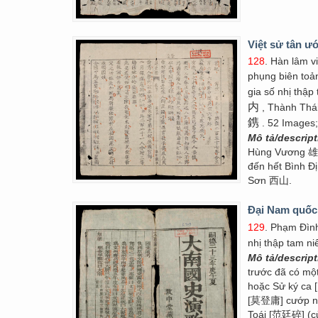
Việt sử tân ướ
128
. Hàn lâm v
phụng biên to
gia số nhị thập
内
, Thành Thái
鎸
. 52 Images;
Mô tả/descrip
Hùng Vương 雄
đến hết Bình 
Sơn 西山.
Đại Nam quốc
129
. Phạm Đìn
nhị thập tam n
Mô tả/descrip
trước đã có m
hoặc Sử ký ca 
[莫登庸] cướp ng
Toái [范廷碎] (cử