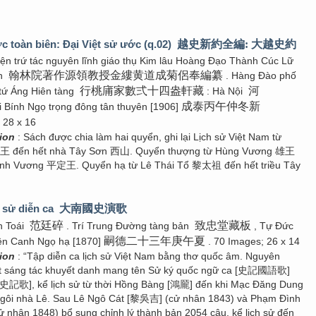
c toàn biên: Đại Việt sử ước (q.02)
越史新約全編: 大越史約
iện trứ tác nguyên lĩnh giáo thụ Kim lâu Hoàng Đạo Thành Cúc Lữ
翰林院著作源領教授金縷黄道成菊侶奉編纂
ản
. Hàng Đào phố
行桃庯家數弍十四盎軒藏
河
 tứ Áng Hiên tàng
: Hà Nội
成泰丙午仲冬新
 Bính Ngọ trọng đông tân thuyên [1906]
 28 x 16
tion
: Sách được chia làm hai quyển, ghi lại Lịch sử Việt Nam từ
王 đến hết nhà Tây Sơn 西山. Quyển thượng từ Hùng Vương 雄王
Định Vương 平定王. Quyển hạ từ Lê Thái Tổ 黎太祖 đến hết triều Tây
 sử diễn ca
大南國史演歌
范廷碎
致忠堂藏板
h Toái
. Trí Trung Đường tàng bản
, Tự Đức
嗣德二十三年庚午夏
iên Canh Ngọ hạ [1870]
. 70 Images; 26 x 14
tion
: “Tập diễn ca lịch sử Việt Nam bằng thơ quốc âm. Nguyên
ột sáng tác khuyết danh mang tên Sử ký quốc ngữ ca [史記國語歌]
[史記歌], kể lịch sử từ thời Hồng Bàng [鴻龎] đến khi Mạc Đăng Dung
ôi nhà Lê. Sau Lê Ngô Cát [黎吳吉] (cử nhân 1843) và Phạm Đình
 nhân 1848) bổ sung chỉnh lý thành bản 2054 câu, kể lịch sử đến