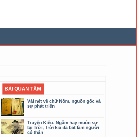
BÀI QUAN TÂM
Vài nét về chữ Nôm, nguồn gốc và
sự phát triển
Truyện Kiều: Ngẫm hay muôn sự
tại Trời, Trời kia đã bắt làm người
có thân