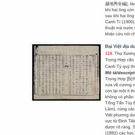
越地輿全編], tác p
khi hai ông còn
sau khi hai ông
Canh Tí (1900).
thuật mà nước t
khảo cứu nói ch
Đại Việt địa d
118
. Thọ Xương
Trọng Hợp cẩn
Canh Tý quý th
Mô tả/descrip
Trọng Hợp [阮仲合
xưa về cương vự
còn lại một ít 
không có phần 
Tống Tấn Tùy Đ
Lâm), cùng cá
Việt phương dư
vực từ Đinh T
được rõ ràng.
(1882) các học