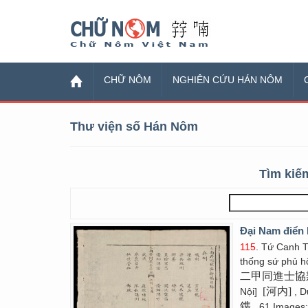
Chữ Nôm
CHỮ NÔM
NGHIÊN CỨU HÁN NÔM
Thư viện số Hán Nôm
Tìm kiếm
Đại Nam điển l
115
. Tứ Canh T
thống sứ phủ h
二甲同進士協
[河内]
Nội]
, D
鎸
. 61 Images;