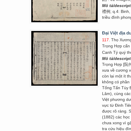
Mô tả/descrip
禮例; q.4: Binh,
triều đình phon
Đại Việt địa d
117
. Thọ Xương
Trọng Hợp cẩn
Canh Tý quý th
Mô tả/descrip
Trọng Hợp [阮仲合
xưa về cương vự
còn lại một ít 
không có phần 
Tống Tấn Tùy Đ
Lâm), cùng cá
Việt phương dư
vực từ Đinh T
được rõ ràng.
(1882) các học
chưa xong vì g
tra cứu hiệu đí