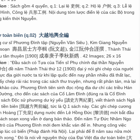
tion
: Sách gồm 4 quyển, q.1: Lại lệ 吏例; q.2: Hộ lệ 户例; q.3: Lễ lệ
 Hình, Công lệ 兵形工例. Nội dung tóm lược điển lệ của các Bộ trong
g kiến thời Nguyễn.
ư toàn biên (q.02)
大越地輿全編
 cư sĩ Phương Đình tập (Nguyễn Văn Siêu ), Kim Giang Nguyễn
壽昌居士方亭輯 (阮文超), 金江阮仲合謹撰
 soạn
, Thành Thái
成泰庚子季秋新鎸
u tân thuyên [1900]
. 42 Images; 26 x 16
tion
: “Đầu sách có Tựa của Tiến sĩ Phụ chính đại thần Nguyễn
] đề năm Thành Thái thứ 12 (1900) đại ý nói ghi chép của người
c địa giới nước ta từ khi lập quốc đến nay phần nhiều đã thất lạc,
thấy chép rải rác trong các sách thư truyện, nhưng rất phân tán, mà lại
khảo cứu. Phương Đình tiên sinh đọc rộng địa dư chí các triều Hán
ường, cho đến các sách của Cố Lâm Đình (đúng ra là Cố Đình
c sách Độc sử phương dư kỷ yếu [讀史方輿紀要], viết thành sách Ngã
 tiền biên [我越方輿前編], tức là Q.1 sách này. Các ghi chép cương
iên Hoàng [丁先皇] dựng nước đến Lê Hồng Đức [黎洪德] mới bắt đầu
 Sách soạn xong vẫn ở dạng bản thảo. Đến năm Tự Đức Nhâm Ngọ
 trò của Phương Đình mới đem khắc ván để in. Nhưng công việc
ặp lúc có biến (Pháp đánh Hà Nội). Lại phải để 8 năm sau nữa mới
nh xong.” Đó là nói về nguyên thủy của Đại Việt địa dư toàn biên [大