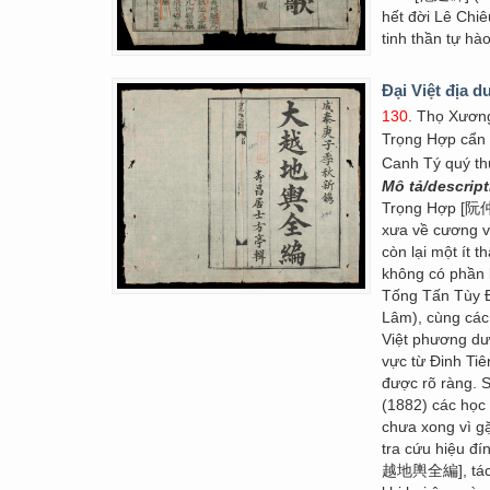
hết đời Lê Chi
tinh thần tự hào
Đại Việt địa d
130
. Thọ Xươn
Trọng Hợp cẩn
Canh Tý quý th
Mô tả/descrip
Trọng Hợp [阮仲合
xưa về cương vự
còn lại một ít 
không có phần 
Tống Tấn Tùy Đ
Lâm), cùng cá
Việt phương dư
vực từ Đinh T
được rõ ràng.
(1882) các học
chưa xong vì g
tra cứu hiệu đí
越地輿全編], tác p