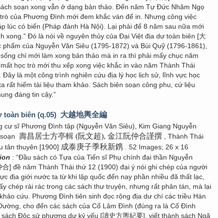
 Sách soạn xong vẫn ở dạng bản thảo. Đến năm Tự Đức Nhâm Ngọ
 trò của Phương Đình mới đem khắc ván để in. Nhưng công việc
ặp lúc có biến (Pháp đánh Hà Nội). Lại phải để 8 năm sau nữa mới
nh xong.” Đó là nói về nguyên thủy của Đại Việt địa dư toàn biên [大
hẩm của Nguyễn Văn Siêu (1795-1872) và Bùi Quỹ (1796-1861),
 sống chỉ mới làm xong bản thảo mà in ra thì phải mấy chục năm
 mất học trò mới thu xếp xong việc khắc in vào năm Thành Thái
 Đây là một công trình nghiên cứu địa lý học lịch sử, lĩnh vực học
a rất hiếm tài liệu tham khảo. Sách biên soạn công phu, cứ liệu
ung đáng tin cậy.”
ư toàn biên (q.05)
大越地輿全編
g cư sĩ Phương Đình tập (Nguyễn Văn Siêu), Kim Giang Nguyễn
壽昌居士方亭輯 (阮文超), 金江阮仲合謹撰
 soạn
, Thành Thái
成泰庚子季秋新鎸
u tân thuyên [1900]
. 52 Images; 26 x 16
tion
: “Đầu sách có Tựa của Tiến sĩ Phụ chính đại thần Nguyễn
] đề năm Thành Thái thứ 12 (1900) đại ý nói ghi chép của người
c địa giới nước ta từ khi lập quốc đến nay phần nhiều đã thất lạc,
thấy chép rải rác trong các sách thư truyện, nhưng rất phân tán, mà lại
khảo cứu. Phương Đình tiên sinh đọc rộng địa dư chí các triều Hán
ường, cho đến các sách của Cố Lâm Đình (đúng ra là Cố Đình
c sách Độc sử phương dư kỷ yếu [讀史方輿紀要], viết thành sách Ngã