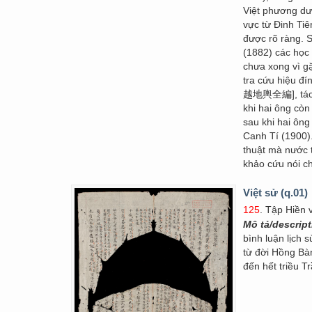
Việt phương dư
vực từ Đinh T
được rõ ràng.
(1882) các học
chưa xong vì g
tra cứu hiệu đí
越地輿全編], tác p
khi hai ông còn
sau khi hai ông
Canh Tí (1900).
thuật mà nước t
khảo cứu nói ch
Việt sử (q.01)
125
. Tập Hiền 
Mô tả/descrip
bình luận lịch 
từ đời Hồng Bà
đến hết triều T