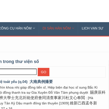
CÔNG CỤ HÁN NÔM
DI SẢN HÁN NÔM
LỊCH VẠN SỰ
 trong thư viện số
ệ toát yếu (q.04)
大南典例撮要
hìn khoa nhị giáp đồng tiến sĩ, Hiệp biện đại học sĩ sung Bắc Kì
賜庚辰科
ội đồng thanh tra sự Gia Xuyên Đỗ Văn Tâm phụng duyệt
辨大學士充北圻統使府會同清查事家川杜文心奉閲
: [Hà
維新己酉孟冬新
uy Tân Kỷ Dậu mạnh đông tân thuyên [1909]
 27 x 16