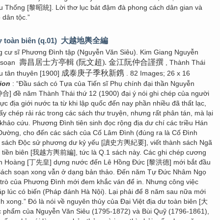
êu Thống [黎昭統]. Lời thơ lục bát đậm đà phong cách dân gian và
 dân tộc.”
ư toàn biên (q.01)
大越地輿全編
g cư sĩ Phương Đình tập (Nguyễn Văn Siêu). Kim Giang Nguyễn
壽昌居士方亭輯 (阮文超). 金江阮仲合謹撰
 soạn
, Thành Thái
成泰庚子季秋新鎸
u tân thuyên [1900]
. 82 Images; 26 x 16
tion
: “Đầu sách có Tựa của Tiến sĩ Phụ chính đại thần Nguyễn
] đề năm Thành Thái thứ 12 (1900) đại ý nói ghi chép của người
c địa giới nước ta từ khi lập quốc đến nay phần nhiều đã thất lạc,
thấy chép rải rác trong các sách thư truyện, nhưng rất phân tán, mà lại
khảo cứu. Phương Đình tiên sinh đọc rộng địa dư chí các triều Hán
ường, cho đến các sách của Cố Lâm Đình (đúng ra là Cố Đình
c sách Độc sử phương dư kỷ yếu [讀史方輿紀要], viết thành sách Ngã
 tiền biên [我越方輿前編], tức là Q.1 sách này. Các ghi chép cương
iên Hoàng [丁先皇] dựng nước đến Lê Hồng Đức [黎洪德] mới bắt đầu
 Sách soạn xong vẫn ở dạng bản thảo. Đến năm Tự Đức Nhâm Ngọ
 trò của Phương Đình mới đem khắc ván để in. Nhưng công việc
ặp lúc có biến (Pháp đánh Hà Nội). Lại phải để 8 năm sau nữa mới
nh xong.” Đó là nói về nguyên thủy của Đại Việt địa dư toàn biên [大
hẩm của Nguyễn Văn Siêu (1795-1872) và Bùi Quỹ (1796-1861),