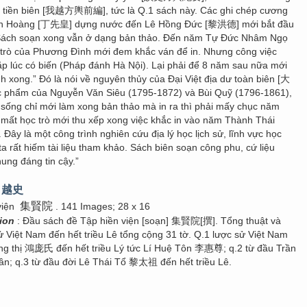
 tiền biên [我越方輿前編], tức là Q.1 sách này. Các ghi chép cương
iên Hoàng [丁先皇] dựng nước đến Lê Hồng Đức [黎洪德] mới bắt đầu
 Sách soạn xong vẫn ở dạng bản thảo. Đến năm Tự Đức Nhâm Ngọ
 trò của Phương Đình mới đem khắc ván để in. Nhưng công việc
ặp lúc có biến (Pháp đánh Hà Nội). Lại phải để 8 năm sau nữa mới
nh xong.” Đó là nói về nguyên thủy của Đại Việt địa dư toàn biên [大
hẩm của Nguyễn Văn Siêu (1795-1872) và Bùi Quỹ (1796-1861),
 sống chỉ mới làm xong bản thảo mà in ra thì phải mấy chục năm
 mất học trò mới thu xếp xong việc khắc in vào năm Thành Thái
 Đây là một công trình nghiên cứu địa lý học lịch sử, lĩnh vực học
a rất hiếm tài liệu tham khảo. Sách biên soạn công phu, cứ liệu
ung đáng tin cậy.”
越史
集賢院
viện
. 141 Images; 28 x 16
tion
: Đầu sách đề Tập hiền viện [soạn] 集賢院[撰]. Tổng thuật và
sử Việt Nam đến hết triều Lê tổng cộng 31 tờ. Q.1 lược sử Việt Nam
ng thị 鴻庞氏 đến hết triều Lý tức Lí Huệ Tôn 李惠尊; q.2 từ đầu Trần
rần; q.3 từ đầu đời Lê Thái Tổ 黎太祖 đến hết triều Lê.