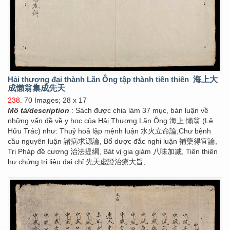
Hải thượng đại thành Lãn Ông tập thành tiên thiên
海上大
成懶翁集成先天
238
. 70 Images; 28 x 17
Mô tả/description
: Sách được chia làm 37 mục, bàn luận về
những vấn đề về y học của Hải Thượng Lãn Ông 海上 懶翁 (Lê
Hữu Trác) như: Thuỷ hoả lập mệnh luận 水火立命論,Chư bệnh
cầu nguyên luận 諸病求源論, Bổ dược đắc nghi luận 補藥得宜論,
Trị Pháp đề cương 治法提綱, Bát vị gia giảm 八味加减, Tiên thiên
hư chứng trị liệu đại chỉ 先天虚證治療大旨,…