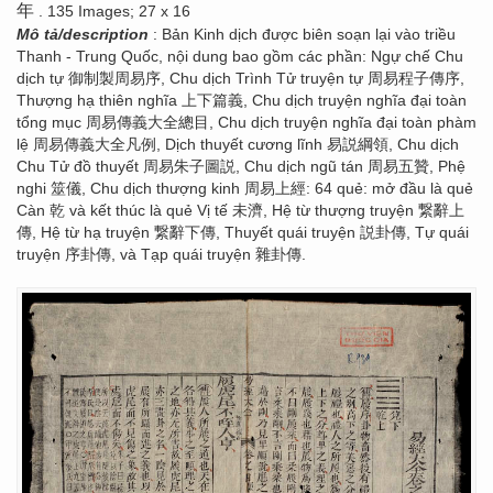
年
. 135 Images; 27 x 16
Mô tả/description
: Bản Kinh dịch được biên soạn lại vào triều
Thanh - Trung Quốc, nội dung bao gồm các phần: Ngự chế Chu
dịch tự 御制製周易序, Chu dịch Trình Tử truyện tự 周易程子傳序,
Thượng hạ thiên nghĩa 上下篇義, Chu dịch truyện nghĩa đại toàn
tổng mục 周易傳義大全總目, Chu dịch truyện nghĩa đại toàn phàm
lệ 周易傳義大全凡例, Dịch thuyết cương lĩnh 易説綱領, Chu dịch
Chu Tử đồ thuyết 周易朱子圖説, Chu dịch ngũ tán 周易五贊, Phệ
nghi 筮儀, Chu dịch thượng kinh 周易上經: 64 quẻ: mở đầu là quẻ
Càn 乾 và kết thúc là quẻ Vị tế 未濟, Hệ từ thượng truyện 繋辭上
傳, Hệ từ hạ truyện 繋辭下傳, Thuyết quái truyện 説卦傳, Tự quái
truyện 序卦傳, và Tạp quái truyện 雜卦傳.