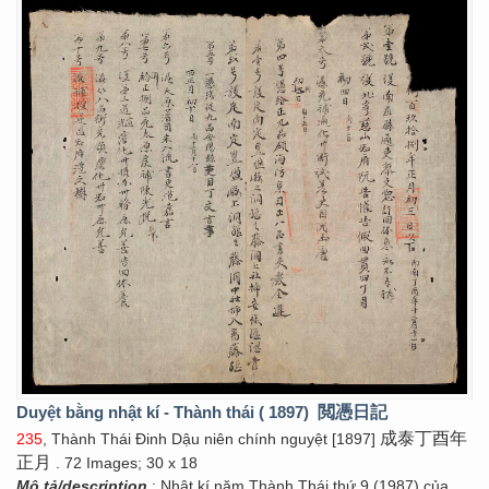
Duyệt bằng nhật kí - Thành thái ( 1897)
閲憑日記
成泰丁酉年
235
, Thành Thái Đinh Dậu niên chính nguyệt [1897]
正月
. 72 Images; 30 x 18
Mô tả/description
: Nhật kí năm Thành Thái thứ 9 (1987) của