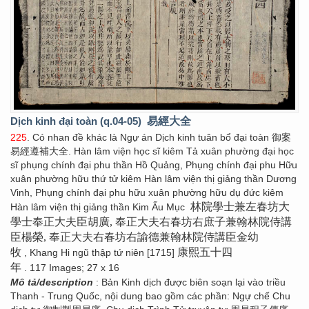
Dịch kinh đại toàn (q.04-05)
易經大全
225
. Có nhan đề khác là Ngự án Dịch kinh tuân bổ đại toàn 御案
易經遵補大全. Hàn lâm viện học sĩ kiêm Tả xuân phường đại học
sĩ phụng chính đại phu thần Hồ Quảng, Phụng chính đại phu Hữu
xuân phường hữu thứ tử kiêm Hàn lâm viện thị giảng thần Dương
Vinh, Phụng chính đại phu hữu xuân phường hữu dụ đức kiêm
林院學士兼左春坊大
Hàn lâm viện thị giảng thần Kim Ấu Mục
學士奉正大夫臣胡廣, 奉正大夫右春坊右庶子兼翰林院侍講
臣楊榮, 奉正大夫右春坊右諭德兼翰林院侍講臣金幼
牧
康熙五十四
, Khang Hi ngũ thập tứ niên [1715]
年
. 117 Images; 27 x 16
Mô tả/description
: Bản Kinh dịch được biên soạn lại vào triều
Thanh - Trung Quốc, nội dung bao gồm các phần: Ngự chế Chu