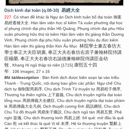
Dịch kinh đại toàn (q.08-10)
易經大全
227
. Có nhan đề khác là Ngự án Dịch kinh tuân bổ đại toàn 御案
易經遵補大全. Hàn lâm viện học sĩ kiêm Tả xuân phường đại học
sĩ phụng chính đại phu thần Hồ Quảng, Phụng chính đại phu Hữu
xuân phường hữu thứ tử kiêm Hàn lâm viện thị giảng thần Dương
Vinh, Phụng chính đại phu hữu xuân phường hữu dụ đức kiêm
林院學士兼左春坊大
Hàn lâm viện thị giảng thần Kim Ấu Mục
學士奉正大夫臣胡廣, 奉正大夫右春坊右庶子兼翰林院侍講
臣楊榮, 奉正大夫右春坊右諭德兼翰林院侍講臣金幼
牧
康熙五十四
, Khang Hi ngũ thập tứ niên [1715]
年
. 106 Images; 27 x 16
Mô tả/description
: Bản Kinh dịch được biên soạn lại vào triều
Thanh - Trung Quốc, nội dung bao gồm các phần: Ngự chế Chu
dịch tự 御制製周易序, Chu dịch Trình Tử truyện tự 周易程子傳序,
Thượng hạ thiên nghĩa 上下篇義, Chu dịch truyện nghĩa đại toàn
tổng mục 周易傳義大全總目, Chu dịch truyện nghĩa đại toàn phàm
lệ 周易傳義大全凡例, Dịch thuyết cương lĩnh 易説綱領, Chu dịch
Chu Tử đồ thuyết 周易朱子圖説, Chu dịch ngũ tán 周易五贊, Phệ
nghi 筮儀, Chu dịch thượng kinh 周易上經: 64 quẻ: mở đầu là quẻ
Càn 乾 và kết thúc là quẻ Vị tế 未濟, Hệ từ thượng truyện 繋辭上