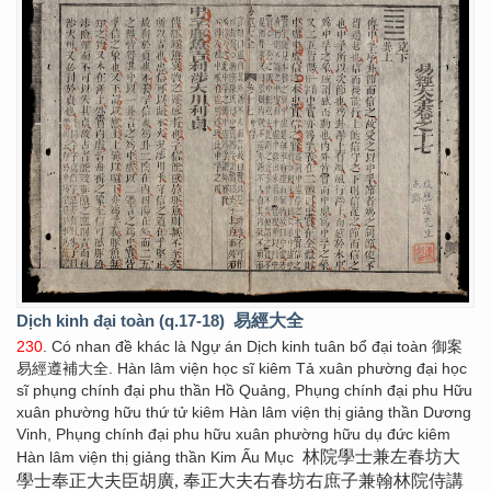
Dịch kinh đại toàn (q.17-18)
易經大全
230
. Có nhan đề khác là Ngự án Dịch kinh tuân bổ đại toàn 御案
易經遵補大全. Hàn lâm viện học sĩ kiêm Tả xuân phường đại học
sĩ phụng chính đại phu thần Hồ Quảng, Phụng chính đại phu Hữu
xuân phường hữu thứ tử kiêm Hàn lâm viện thị giảng thần Dương
Vinh, Phụng chính đại phu hữu xuân phường hữu dụ đức kiêm
林院學士兼左春坊大
Hàn lâm viện thị giảng thần Kim Ấu Mục
學士奉正大夫臣胡廣, 奉正大夫右春坊右庶子兼翰林院侍講