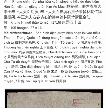
Vinh, Phụng chính đại phu hữu xuân phường hữu dụ đức kiêm
林院學士兼左春坊大
Hàn lâm viện thị giảng thần Kim Ấu Mục
學士奉正大夫臣胡廣, 奉正大夫右春坊右庶子兼翰林院侍講
臣楊榮, 奉正大夫右春坊右諭德兼翰林院侍講臣金幼
牧
康熙五十四
, Khang Hi ngũ thập tứ niên [1715]
年
. 105 Images; 27 x 16
Mô tả/description
: Bản Kinh dịch được biên soạn lại vào triều
Thanh - Trung Quốc, nội dung bao gồm các phần: Ngự chế Chu
dịch tự 御制製周易序, Chu dịch Trình Tử truyện tự 周易程子傳序,
Thượng hạ thiên nghĩa 上下篇義, Chu dịch truyện nghĩa đại toàn
tổng mục 周易傳義大全總目, Chu dịch truyện nghĩa đại toàn phàm
lệ 周易傳義大全凡例, Dịch thuyết cương lĩnh 易説綱領, Chu dịch
Chu Tử đồ thuyết 周易朱子圖説, Chu dịch ngũ tán 周易五贊, Phệ
nghi 筮儀, Chu dịch thượng kinh 周易上經: 64 quẻ: mở đầu là quẻ
Càn 乾 và kết thúc là quẻ Vị tế 未濟, Hệ từ thượng truyện 繋辭上
傳, Hệ từ hạ truyện 繋辭下傳, Thuyết quái truyện 説卦傳, Tự quái
truyện 序卦傳, và Tạp quái truyện 雜卦傳.