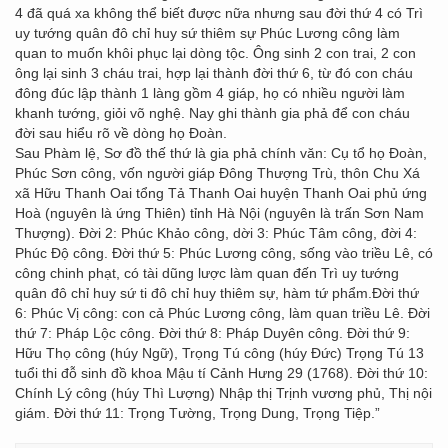
4 đã quá xa không thể biết được nữa nhưng sau đời thứ 4 có Trì
uy tướng quân đô chỉ huy sứ thiêm sự Phúc Lương công làm
quan to muốn khôi phục lại dòng tộc. Ông sinh 2 con trai, 2 con
ông lại sinh 3 cháu trai, hợp lại thành đời thứ 6, từ đó con cháu
đông đúc lập thành 1 làng gồm 4 giáp, họ có nhiều người làm
khanh tướng, giỏi võ nghệ. Nay ghi thành gia phả để con cháu
đời sau hiểu rõ về dòng họ Đoàn.
Sau Phàm lệ, Sơ đồ thế thứ là gia phả chính văn: Cụ tổ họ Đoàn,
Phúc Sơn công, vốn người giáp Đông Thượng Trù, thôn Chu Xá
xã Hữu Thanh Oai tổng Tả Thanh Oai huyện Thanh Oai phủ ứng
Hoà (nguyên là ứng Thiên) tỉnh Hà Nội (nguyên là trấn Sơn Nam
Thượng). Đời 2: Phúc Khảo công, dời 3: Phúc Tâm công, đời 4:
Phúc Độ công. Đời thứ 5: Phúc Lương công, sống vào triều Lê, có
công chinh phạt, có tài dũng lược làm quan đến Trì uy tướng
quân đô chỉ huy sứ ti đô chỉ huy thiêm sự, hàm tứ phẩm.Đời thứ
6: Phúc Vị công: con cả Phúc Lương công, làm quan triều Lê. Đời
thứ 7: Pháp Lộc công. Đời thứ 8: Pháp Duyên công. Đời thứ 9:
Hữu Thọ công (húy Ngữ), Trọng Tú công (húy Đức) Trọng Tú 13
tuổi thi đỗ sinh đồ khoa Mậu tí Cảnh Hưng 29 (1768). Đời thứ 10:
Chính Lý công (húy Thì Lượng) Nhập thị Trịnh vương phủ, Thị nội
giám. Đời thứ 11: Trọng Tường, Trọng Dung, Trọng Tiệp.”