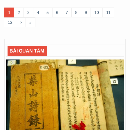
1
2
3
4
5
6
7
8
9
10
11
12
>
»
BÀI QUAN TÂM