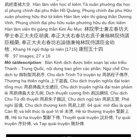
易經遵補大全. Hàn lâm viện học sĩ kiêm Tả xuân phường đại học
sĩ phụng chính đại phu thần Hồ Quảng, Phụng chính đại phu Hữu
xuân phường hữu thứ tử kiêm Hàn lâm viện thị giảng thần Dương
Vinh, Phụng chính đại phu hữu xuân phường hữu dụ đức kiêm
林院學士兼左春坊大
Hàn lâm viện thị giảng thần Kim Ấu Mục
學士奉正大夫臣胡廣, 奉正大夫右春坊右庶子兼翰林院侍講
臣楊榮, 奉正大夫右春坊右諭德兼翰林院侍講臣金幼
牧
康熙五十四
, Khang Hi ngũ thập tứ niên [1715]
年
. 97 Images; 27 x 16
Mô tả/description
: Bản Kinh dịch được biên soạn lại vào triều
Thanh - Trung Quốc, nội dung bao gồm các phần: Ngự chế Chu
dịch tự 御制製周易序, Chu dịch Trình Tử truyện tự 周易程子傳序,
Thượng hạ thiên nghĩa 上下篇義, Chu dịch truyện nghĩa đại toàn
tổng mục 周易傳義大全總目, Chu dịch truyện nghĩa đại toàn phàm
lệ 周易傳義大全凡例, Dịch thuyết cương lĩnh 易説綱領, Chu dịch
Chu Tử đồ thuyết 周易朱子圖説, Chu dịch ngũ tán 周易五贊, Phệ
nghi 筮儀, Chu dịch thượng kinh 周易上經: 64 quẻ: mở đầu là quẻ
Càn 乾 và kết thúc là quẻ Vị tế 未濟, Hệ từ thượng truyện 繋辭上
傳, Hệ từ hạ truyện 繋辭下傳, Thuyết quái truyện 説卦傳, Tự quái
truyện 序卦傳, và Tạp quái truyện 雜卦傳.