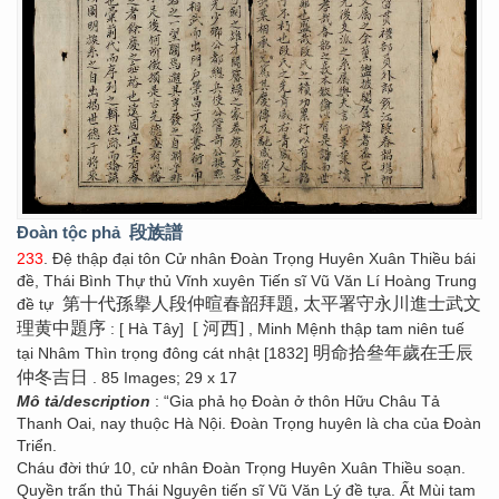
Đoàn tộc phả
段族譜
233
. Đệ thập đại tôn Cử nhân Đoàn Trọng Huyên Xuân Thiều bái
đề, Thái Bình Thự thủ Vĩnh xuyên Tiến sĩ Vũ Văn Lí Hoàng Trung
第十代孫擧人段仲暄春韶拜題, 太平署守永川進士武文
đề tự
理黄中題序
[ 河西]
: [ Hà Tây]
, Minh Mệnh thập tam niên tuế
明命拾叄年歲在壬辰
tại Nhâm Thìn trọng đông cát nhật [1832]
仲冬吉日
. 85 Images; 29 x 17
Mô tả/description
: “Gia phả họ Đoàn ở thôn Hữu Châu Tả
Thanh Oai, nay thuộc Hà Nội. Đoàn Trọng huyên là cha của Đoàn
Triển.
Cháu đời thứ 10, cử nhân Đoàn Trọng Huyên Xuân Thiều soạn.
Quyền trấn thủ Thái Nguyên tiến sĩ Vũ Văn Lý đề tựa. Ất Mùi tam