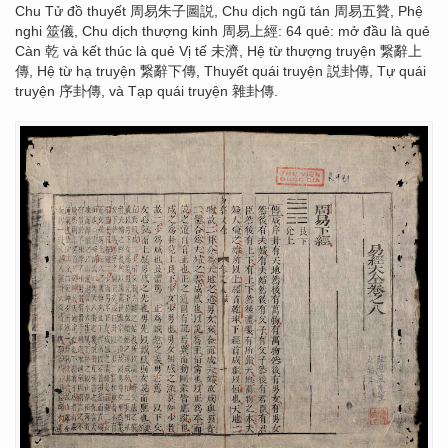
Chu Tử đồ thuyết 周易朱子圖説, Chu dịch ngũ tán 周易五贊, Phệ
nghi 筮儀, Chu dịch thượng kinh 周易上經: 64 quẻ: mở đầu là quẻ
Càn 乾 và kết thúc là quẻ Vị tế 未濟, Hệ từ thượng truyện 繋辭上
傳, Hệ từ hạ truyện 繋辭下傳, Thuyết quái truyện 説卦傳, Tự quái
truyện 序卦傳, và Tạp quái truyện 雜卦傳.