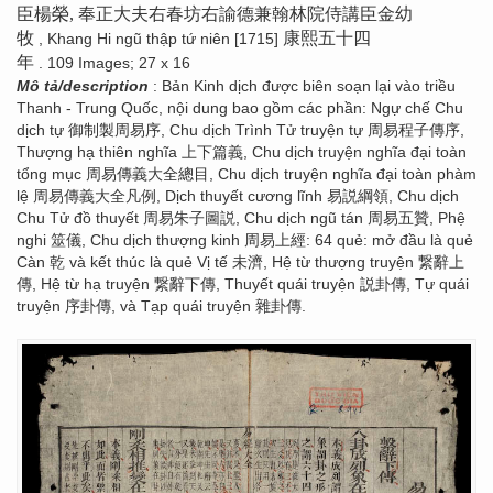
臣楊榮, 奉正大夫右春坊右諭德兼翰林院侍講臣金幼
牧
康熙五十四
, Khang Hi ngũ thập tứ niên [1715]
年
. 109 Images; 27 x 16
Mô tả/description
: Bản Kinh dịch được biên soạn lại vào triều
Thanh - Trung Quốc, nội dung bao gồm các phần: Ngự chế Chu
dịch tự 御制製周易序, Chu dịch Trình Tử truyện tự 周易程子傳序,
Thượng hạ thiên nghĩa 上下篇義, Chu dịch truyện nghĩa đại toàn
tổng mục 周易傳義大全總目, Chu dịch truyện nghĩa đại toàn phàm
lệ 周易傳義大全凡例, Dịch thuyết cương lĩnh 易説綱領, Chu dịch
Chu Tử đồ thuyết 周易朱子圖説, Chu dịch ngũ tán 周易五贊, Phệ
nghi 筮儀, Chu dịch thượng kinh 周易上經: 64 quẻ: mở đầu là quẻ
Càn 乾 và kết thúc là quẻ Vị tế 未濟, Hệ từ thượng truyện 繋辭上
傳, Hệ từ hạ truyện 繋辭下傳, Thuyết quái truyện 説卦傳, Tự quái
truyện 序卦傳, và Tạp quái truyện 雜卦傳.