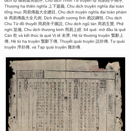
dịch tự 御制製周易序, Chu dịch Trình Tử truyện tự 周易程子傳序,
Thượng hạ thiên nghĩa 上下篇義, Chu dịch truyện nghĩa đại toàn
tổng mục 周易傳義大全總目, Chu dịch truyện nghĩa đại toàn phàm
lệ 周易傳義大全凡例, Dịch thuyết cương lĩnh 易説綱領, Chu dịch
Chu Tử đồ thuyết 周易朱子圖説, Chu dịch ngũ tán 周易五贊, Phệ
nghi 筮儀, Chu dịch thượng kinh 周易上經: 64 quẻ: mở đầu là quẻ
Càn 乾 và kết thúc là quẻ Vị tế 未濟, Hệ từ thượng truyện 繋辭上
傳, Hệ từ hạ truyện 繋辭下傳, Thuyết quái truyện 説卦傳, Tự quái
truyện 序卦傳, và Tạp quái truyện 雜卦傳.