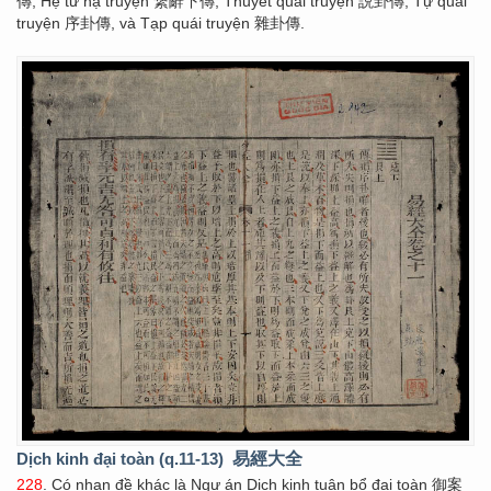
傳, Hệ từ hạ truyện 繋辭下傳, Thuyết quái truyện 説卦傳, Tự quái
truyện 序卦傳, và Tạp quái truyện 雜卦傳.
Dịch kinh đại toàn (q.11-13)
易經大全
228
. Có nhan đề khác là Ngự án Dịch kinh tuân bổ đại toàn 御案