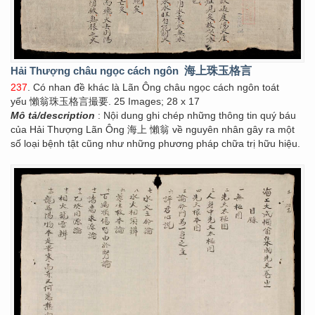
Hải Thượng châu ngọc cách ngôn
海上珠玉格言
237
. Có nhan đề khác là Lãn Ông châu ngọc cách ngôn toát
yếu 懶翁珠玉格言撮要. 25 Images; 28 x 17
Mô tả/description
: Nội dung ghi chép những thông tin quý báu
của Hải Thượng Lãn Ông 海上 懶翁 về nguyên nhân gây ra một
số loại bệnh tật cũng như những phương pháp chữa trị hữu hiệu.