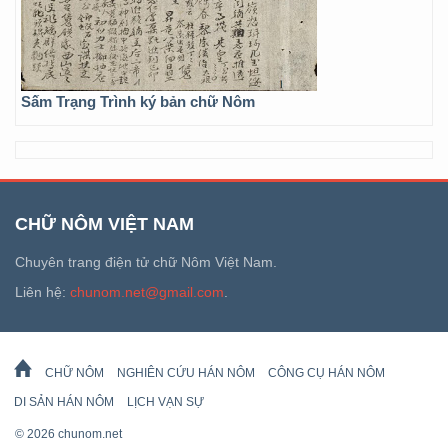
Sấm Trạng Trình ký bản chữ Nôm
CHỮ NÔM VIỆT NAM
Chuyên trang điện tử chữ Nôm Việt Nam.
Liên hệ:
chunom.net@gmail.com
.
CHỮ NÔM
NGHIÊN CỨU HÁN NÔM
CÔNG CỤ HÁN NÔM
DI SẢN HÁN NÔM
LỊCH VẠN SỰ
© 2026 chunom.net