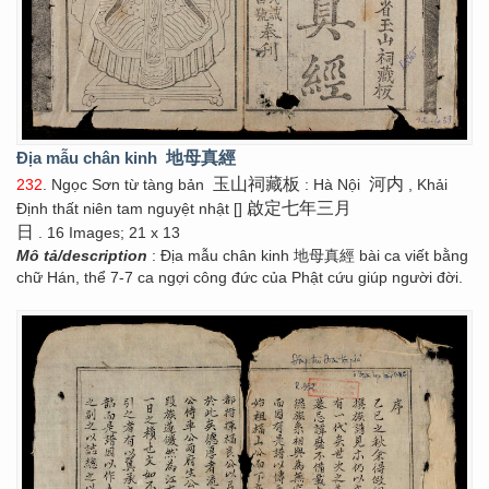
Địa mẫu chân kinh
地母真經
玉山祠藏板
河内
232
. Ngọc Sơn từ tàng bản
: Hà Nội
, Khải
啟定七年三月
Định thất niên tam nguyệt nhật []
日
. 16 Images; 21 x 13
Mô tả/description
: Địa mẫu chân kinh 地母真經 bài ca viết bằng
chữ Hán, thể 7-7 ca ngợi công đức của Phật cứu giúp người đời.