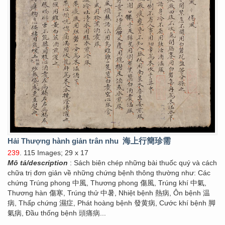
Hải Thượng hành giản trân nhu
海上行簡珍需
239
. 115 Images; 29 x 17
Mô tả/description
: Sách biên chép những bài thuốc quý và cách
chữa trị đơn giản về những chứng bệnh thông thường như: Các
chứng Trúng phong 中風, Thương phong 傷風, Trúng khí 中氣,
Thương hàn 傷寒, Trúng thử 中暑, Nhiệt bệnh 熱病, Ôn bệnh 温
病, Thấp chứng 濕症, Phát hoàng bệnh 發黄病, Cước khí bệnh 脚
氣病, Đầu thống bệnh 頭痛病...