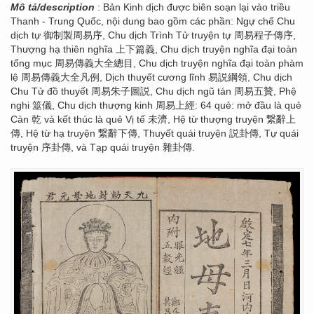
Mô tả/description
: Bản Kinh dịch được biên soạn lại vào triều
Thanh - Trung Quốc, nội dung bao gồm các phần: Ngự chế Chu
dịch tự 御制製周易序, Chu dịch Trình Tử truyện tự 周易程子傳序,
Thượng hạ thiên nghĩa 上下篇義, Chu dịch truyện nghĩa đại toàn
tổng mục 周易傳義大全總目, Chu dịch truyện nghĩa đại toàn phàm
lệ 周易傳義大全凡例, Dịch thuyết cương lĩnh 易説綱領, Chu dịch
Chu Tử đồ thuyết 周易朱子圖説, Chu dịch ngũ tán 周易五贊, Phệ
nghi 筮儀, Chu dịch thượng kinh 周易上經: 64 quẻ: mở đầu là quẻ
Càn 乾 và kết thúc là quẻ Vị tế 未濟, Hệ từ thượng truyện 繋辭上
傳, Hệ từ hạ truyện 繋辭下傳, Thuyết quái truyện 説卦傳, Tự quái
truyện 序卦傳, và Tạp quái truyện 雜卦傳.