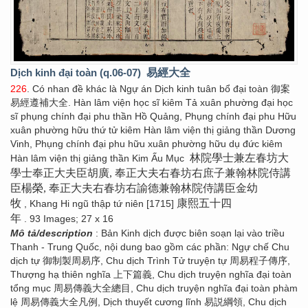
Dịch kinh đại toàn (q.06-07)
易經大全
226
. Có nhan đề khác là Ngự án Dịch kinh tuân bổ đại toàn 御案
易經遵補大全. Hàn lâm viện học sĩ kiêm Tả xuân phường đại học
sĩ phụng chính đại phu thần Hồ Quảng, Phụng chính đại phu Hữu
xuân phường hữu thứ tử kiêm Hàn lâm viện thị giảng thần Dương
Vinh, Phụng chính đại phu hữu xuân phường hữu dụ đức kiêm
林院學士兼左春坊大
Hàn lâm viện thị giảng thần Kim Ấu Mục
學士奉正大夫臣胡廣, 奉正大夫右春坊右庶子兼翰林院侍講
臣楊榮, 奉正大夫右春坊右諭德兼翰林院侍講臣金幼
牧
康熙五十四
, Khang Hi ngũ thập tứ niên [1715]
年
. 93 Images; 27 x 16
Mô tả/description
: Bản Kinh dịch được biên soạn lại vào triều
Thanh - Trung Quốc, nội dung bao gồm các phần: Ngự chế Chu
dịch tự 御制製周易序, Chu dịch Trình Tử truyện tự 周易程子傳序,
Thượng hạ thiên nghĩa 上下篇義, Chu dịch truyện nghĩa đại toàn
tổng mục 周易傳義大全總目, Chu dịch truyện nghĩa đại toàn phàm
lệ 周易傳義大全凡例, Dịch thuyết cương lĩnh 易説綱領, Chu dịch