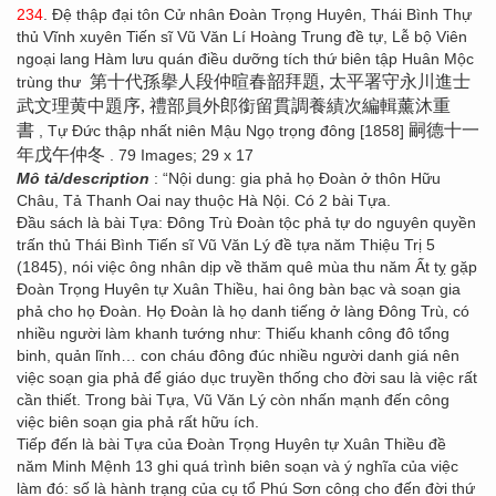
234
. Đệ thập đại tôn Cử nhân Đoàn Trọng Huyên, Thái Bình Thự
thủ Vĩnh xuyên Tiến sĩ Vũ Văn Lí Hoàng Trung đề tự, Lễ bộ Viên
ngoại lang Hàm lưu quán điều dưỡng tích thứ biên tập Huân Mộc
第十代孫擧人段仲暄春韶拜題, 太平署守永川進士
trùng thư
武文理黄中題序, 禮部員外郎銜留貫調養績次編輯薰沐重
書
嗣德十一
, Tự Đức thập nhất niên Mậu Ngọ trọng đông [1858]
年戊午仲冬
. 79 Images; 29 x 17
Mô tả/description
: “Nội dung: gia phả họ Đoàn ở thôn Hữu
Châu, Tả Thanh Oai nay thuộc Hà Nội. Có 2 bài Tựa.
Đầu sách là bài Tựa: Đông Trù Đoàn tộc phả tự do nguyên quyền
trấn thủ Thái Bình Tiến sĩ Vũ Văn Lý đề tựa năm Thiệu Trị 5
(1845), nói việc ông nhân dịp về thăm quê mùa thu năm Ất tỵ gặp
Đoàn Trọng Huyên tự Xuân Thiều, hai ông bàn bạc và soạn gia
phả cho họ Đoàn. Họ Đoàn là họ danh tiếng ở làng Đông Trù, có
nhiều người làm khanh tướng như: Thiếu khanh công đô tổng
binh, quản lĩnh… con cháu đông đúc nhiều người danh giá nên
việc soạn gia phả để giáo dục truyền thống cho đời sau là việc rất
cần thiết. Trong bài Tựa, Vũ Văn Lý còn nhấn mạnh đến công
việc biên soạn gia phả rất hữu ích.
Tiếp đến là bài Tựa của Đoàn Trọng Huyên tự Xuân Thiều đề
năm Minh Mệnh 13 ghi quá trình biên soạn và ý nghĩa của việc
làm đó: số là hành trạng của cụ tổ Phú Sơn công cho đến đời thứ