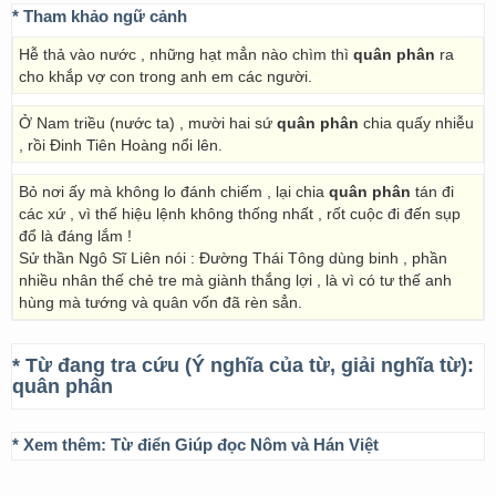
* Tham khảo ngữ cảnh
Hễ thả vào nước , những hạt mẳn nào chìm thì
quân phân
ra
cho khắp vợ con trong anh em các người.
Ở Nam triều (nước ta) , mười hai sứ
quân phân
chia quấy nhiễu
, rồi Đinh Tiên Hoàng nổi lên.
Bỏ nơi ấy mà không lo đánh chiếm , lại chia
quân phân
tán đi
các xứ , vì thế hiệu lệnh không thống nhất , rốt cuộc đi đến sụp
đổ là đáng lắm !
Sử thần Ngô Sĩ Liên nói : Đường Thái Tông dùng binh , phần
nhiều nhân thế chẻ tre mà giành thắng lợi , là vì có tư thế anh
hùng mà tướng và quân vốn đã rèn sẳn.
* Từ đang tra cứu (Ý nghĩa của từ, giải nghĩa từ):
quân phân
* Xem thêm:
Từ điển Giúp đọc Nôm và Hán Việt