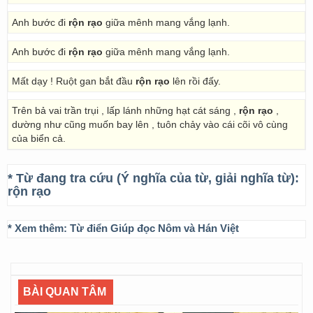
Anh bước đi
rộn rạo
giữa mênh mang vắng lạnh.
Anh bước đi
rộn rạo
giữa mênh mang vắng lạnh.
Mất dạy ! Ruột gan bắt đầu
rộn rạo
lên rồi đấy.
Trên bả vai trần trụi , lấp lánh những hạt cát sáng ,
rộn rạo
,
dường như cũng muốn bay lên , tuôn chảy vào cái cõi vô cùng
của biển cả.
* Từ đang tra cứu (Ý nghĩa của từ, giải nghĩa từ):
rộn rạo
* Xem thêm:
Từ điển Giúp đọc Nôm và Hán Việt
BÀI QUAN TÂM