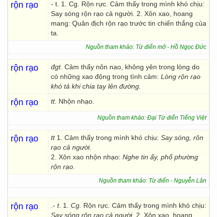
rộn rạo
- t. 1. Cg. Rộn rực. Cảm thấy trong mình khó chịu:
Say sóng rộn rạo cả người. 2. Xôn xao, hoang
mang: Quân địch rộn rạo trước tin chiến thắng của
ta.
Nguồn tham khảo: Từ điển mở - Hồ Ngọc Đức
rộn rạo
đgt.
Cảm thấy nôn nao, không yên trong lòng do
có những xao động trong tình cảm:
Lòng rộn rạo
khó tả khi chia tay lên đường.
rộn rạo
tt
. Nhộn nhạo.
Nguồn tham khảo: Đại Từ điển Tiếng Việt
rộn rạo
tt
1. Cảm thấy trong mình khó chịu:
Say sóng, rôn
rạo cả người.
2. Xôn xao nhộn nhạo:
Nghe tin ấy, phố phường
rộn rạo.
Nguồn tham khảo: Từ điển - Nguyễn Lân
rộn rạo
.-
t
. 1.
Cg.
Rộn rực. Cảm thấy trong mình khó chịu:
Say sóng rộn rạo cả người.
2. Xôn xao, hoang