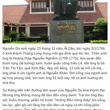
Nguyễn Du sinh ngày 23 tháng 11 năm Ất Dậu, tức ngày 3/1/1766
ở kinh thành Thăng Long trong một gia đình quý tộc lớn. Thân sinh
ông là Hoàng Giáp Nguyễn Nghiễm (1708-1775), làm quan đến
tham tụng (tể tướng) tước Xuân quận công triều Lê. Mẹ ông là bà
Trần Thị Tần, quê Kinh Bắc, đẹp nổi tiếng. 13 tuổi lại mồ côi mẹ,
ông phải ở với người anh là Nguyễn Khản. Đời sống của người anh
tài hoa phong nhã, lớn hơn ông 31 tuổi này rất có ảnh hưởng tới
nhà thơ.
Sự thăng tiến trên đường làm quan của Nguyễn Du khá thành đạt.
Nhưng ông không màng để tâm đến công danh. Trái tim ông đau
xót, buồn thương, phẫn nộ trước "những điều trông thấy" khi sống
lưu lạc, gần gũi với tầng lớp dân đen và ngay cả khi sống giữa
quan trường. Ông dốc cả tấm lòng mình vào văn chương, thi ca.