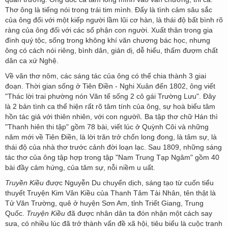
Thơ ông là tiếng nói trong trái tim mình. Đấy là tình cảm sâu sắc
của ông đối với một kiếp người lầm lũi cơ hàn, là thái độ bất bình rõ
ràng của ông đối với các số phận con người. Xuất thân trong gia
đình quý tộc, sống trong không khí văn chương bác học, nhưng
ông có cách nói riêng, bình dân, giản dị, dễ hiểu, thấm đượm chất
dân ca xứ Nghệ.
Về văn thơ nôm, các sáng tác của ông có thể chia thành 3 giai
đoạn. Thời gian sống ở Tiên Điền - Nghi Xuân đến 1802, ông viết
"Thác lời trai phường nón Văn tế sống 2 cô gái Trường Lưu". Đây
là 2 bản tình ca thể hiện rất rõ tâm tính của ông, sự hoà biểu tâm
hồn tác giả với thiên nhiên, với con người\. Ba tập thơ chữ Hán thì
"Thanh hiên thi tập" gồm 78 bài, viết lúc ở Quỳnh Côi và những
năm mới về Tiên Điền, là lời trăn trở chốn long đong, là tâm sự, là
thái độ của nhà thơ trước cảnh đời loạn lạc. Sau 1809, những sáng
tác thơ của ông tập hợp trong tập "Nam Trung Tạp Ngâm" gồm 40
bài đầy cảm hứng, của tâm sự, nỗi niềm u uất.
Truyền Kiều
được Nguyễn Du chuyển dịch, sáng tạo từ cuốn tiểu
thuyết Truyện Kim Vân Kiều của Thanh Tâm Tài Nhân, tên thật là
Tử Văn Trường, quê ở huyện Sơn Am, tỉnh Triết Giang, Trung
Quốc.
Truyện Kiều
đã được nhân dân ta đón nhận một cách say
sưa, có nhiều lúc đã trở thành vấn đề xã hội, tiêu biểu là cuộc tranh