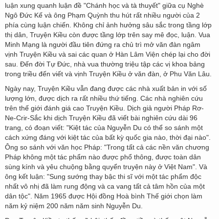
luận xung quanh luận đề "Chánh học và tà thuyết" giữa cụ Nghè
Ngô Đức Kế và ông Phạm Quỳnh thu hút rất nhiều người của 2
phía cùng luận chiến. Không chỉ ảnh hưởng sâu sắc trong tầng lớp
thị dân, Truyện Kiều còn được tầng lớp trên say mê đọc, luận. Vua
Minh Mạng là người đầu tiên đứng ra chủ trì mở văn đàn ngâm
vịnh Truyện Kiều và sai các quan ở Hàn Lâm Viện chép lại cho đời
sau. Đến đời Tự Đức, nhà vua thường triệu tập các vị khoa bảng
trong triều đến viết và vịnh Truyện Kiều ở văn đàn, ở Phu Văn Lâu.
Ngày nay, Truyện Kiều vẫn đang được các nhà xuất bản in với số
lượng lớn, được dịch ra rất nhiều thứ tiếng. Các nhà nghiên cứu
trên thế giới đánh giá cao Truyện Kiều. Dịch giả người Pháp Rơ-
Ne-Crir-Sắc khi dịch Truyện Kiều đã viết bài nghiên cứu dài 96
trang, có đoạn viết: "Kiệt tác của Nguyễn Du có thể so sánh một
cách xứng đáng với kiệt tác của bất kỳ quốc gia nào, thời đại nào".
Ông so sánh với văn học Pháp: "Trong tất cả các nền văn chương
Pháp không một tác phẩm nào được phổ thông, được toàn dân
sùng kính và yêu chuộng bằng quyển truyện này ở Việt Nam". Và
ông kết luận: "Sung sướng thay bậc thi sĩ với một tác phẩm độc
nhất vô nhị đã làm rung động và ca vang tất cả tâm hồn của một
dân tộc". Năm 1965 được Hội đồng Hoà bình Thế giới chọn làm
năm kỷ niệm 200 năm năm sinh Nguyễn Du.